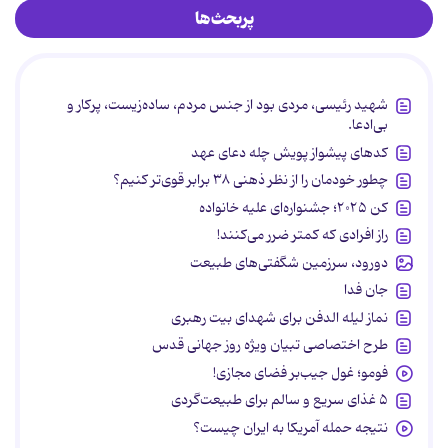
پربحث‌ها
شهید رئیسی، مردی بود از جنس مردم، ساده‌زیست، پرکار و
بی‌ادعا.
کدهای پیشواز پویش چله دعای عهد
چطور خودمان را از نظر ذهنی ۳۸ برابر قوی‌تر کنیم؟
کن ۲۰۲۵؛ جشنواره‌ای علیه خانواده
راز افرادی که کمتر ضرر می‌کنند!
دورود، سرزمین شگفتی‌های طبیعت
جان فدا
نماز لیله الدفن برای شهدای بیت رهبری
طرح اختصاصی تبیان ویژه روز جهانی قدس
فومو؛ غول جیب‌بر فضای مجازی!
۵ غذای سریع و سالم برای طبیعت‌گردی
نتیجه حمله آمریکا به ایران چیست؟