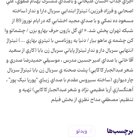
اجراي جذاب احسان عليخاني و باصداي مشترک بهنام صفوي، علي
اصحابي و فرزاد فرزين) تيتراژ ابتدايي سريال دارا و ندار (ساخته
مسعود ده نمکي و با صداي مجيد اخشابي که در ايام نوروز 89 از
شبکه تهران پخش شد. « اي گل بارون حرف بهارو بزن / چشماتو وا
کن چشمه ي ماهو بيار / دنيا يه روزنامس با تيتري بهاري ...) تيتراژ
انتهايي سريال دار و ندار تيتراژ پاياني سريال زن بابا (کاري از سعيد
آقا خاني با صداي امير حسين مدرس ، موسيقي حميدرضا صدري و
شعر عبدالجبار کاکايي) پشت صحنه ي سريال زن بابا تيتراژ سريال
چار ديواري (ساخته سيروس مقدم با صداي زيباي "پوريا نيک پور" ،
آهنگسازي آريا عظيمي نژاد و شعر عبدالجبار کاکايي) تهيه و
تنظيم: مصطفي مداح نظري از بخش فيلم
برچسب‌ها
ویدئو