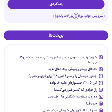
وب‌گردی
سرویس خواب نوزاد
زیورآلات پاندورا
پربحث‌ها
شهید رئیسی، مردی بود از جنس مردم، ساده‌زیست، پرکار و
بی‌ادعا.
کدهای پیشواز پویش چله دعای عهد
چطور خودمان را از نظر ذهنی ۳۸ برابر قوی‌تر کنیم؟
کن ۲۰۲۵؛ جشنواره‌ای علیه خانواده
راز افرادی که کمتر ضرر می‌کنند!
دورود، سرزمین شگفتی‌های طبیعت
جان فدا
نماز لیله الدفن برای شهدای بیت رهبری