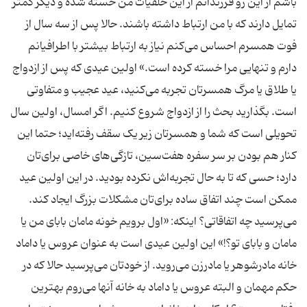
باشم از این رو فرزندانم از این خلقیات من خسته شده و دیگر كمتر
تمایل دارند كه با من ارتباط داشته باشند. حالا پس از سه سال از
فوت همسرم احساس می‌كنم نیاز به ارتباط بیشتر با اطرافیانم
دارم و تنهایی مرا خسته كرده است.» اولین عیدی که پس از ازدواج
یا طلاق یا مرگ همسرتان تجربه می‌کنید، عید عجیب و متفاوتی
است. بگذارید بحث را از ازدواج شروع کنیم. اگر امسال، اولین سال
تحویلی است که شما و همسرتان زیر یک سقف رفته‌اید؛ حتما این
کنار هم بودن بر سر سفره هفت‌سین، تازگی‌های خاصی برای‌تان
دارد؛ حسی که تا به حال تجربه‌اش نکرده بودید. در این اولین عید
ممکن است چند اتفاق ساده برای‌تان مشکلات بزرگ‌ ایجاد کند.
می‌پرسید چه اتفاقاتی؟ اینکه: «اول برویم خونه مامان بابای من یا
مامان و بابای تو؟!» این اولین عیدی است به عنوان عروس یا داماد
خانه مادرشوهر یا مادرزن می‌روید. از خودتان می‌پرسید حالا که در
حکم مهمان و البته عروس یا داماد به خانه آنها می‌روم بهترین