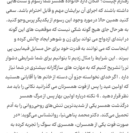
رفتارم چیست؟ امکان دارد خانواده همسر شما رسوم و سنت‌هایی
داشته باشند که اجرای آن برایشان مهم و قابل احترام باشد. سعی
کنید همین حالا در مورد وجود این رسوم از یکدیگر پر‌س‌وجو کنید.
به هر حال جای هیچ گونه شکی نیست که موقعیت های این گونه
در ابتدای ازدواج می تواند برای زن و شوهر ایجاد چالش کرده و
اینجاست که می توانند به قدرت خود برای حل مسایل فیمابین پی
ببرند . این شرایط را مثال زدیم تا بتوانیم برای شما شرایطی دشوار
تر را تشریح کنیم که به مهارت های سازگارانه بیشتری در شما نیاز
دارد . اگر خدای نخواسته جزو آن دسته از خانم ها یا آقایانی هستید
که اولین عید را پس از فوت همسرتان می گذرانید نکاتی را باید مد
نظر قرار دهید . 4 نکته درباره اولین بهار پس از مرگ همسر
درگذشت همسر یکی از شدیدترین تنش‌های روحی‌روانی را به آدم
تحمیل می‌کند. دكتر محمد پناهی‌نیا، روانشناس می‌گوید: «در
صورت فوت یكی از همسران، همسری كه سوگ را تجربه كرده به