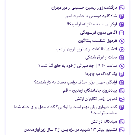
بازگشت زوار اربعین حسینی از مرز مهران
شاه کلید دوستی با حضرت امیر
اوکراین سند منگوله‌دار آمریکا!
آگاهی بدون فرسودگی
فرمول شکست پنتاگون
افشای اطلاعات برای ترور بارون ترامپ
نجات از غرق شدگی
ساعت ۹:۴۰ | چه میراثی از خود به جای گذاشت؟
یک کودک دو چهره!
آزادگان جهان برای حذف ترامپ دست به کار شدند؟
پیاده‌روی جاماندگان اربعین - قم
تمرین رزمی تکاوران ارتش
کمد دیواری ریلی بهتر است یا لولایی؟ کدام مدل برای خانه شما
مناسب‌تر است؟
میانکاله در آتش
تشییع پیکر ۱۱۲ شهید در غزه پس از ۳ سال زیر آوار ماندن