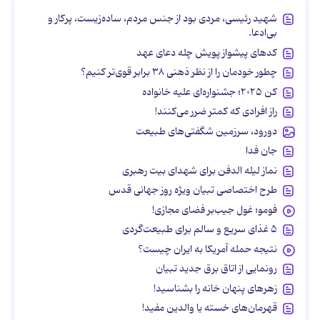
شهید رئیسی، مردی بود از جنس مردم، ساده‌زیست، پرکار و
بی‌ادعا.
کدهای پیشواز پویش چله دعای عهد
چطور خودمان را از نظر ذهنی ۳۸ برابر قوی‌تر کنیم؟
کن ۲۰۲۵؛ جشنواره‌ای علیه خانواده
راز افرادی که کمتر ضرر می‌کنند!
دورود، سرزمین شگفتی‌های طبیعت
جان فدا
نماز لیله الدفن برای شهدای بیت رهبری
طرح اختصاصی تبیان ویژه روز جهانی قدس
فومو؛ غول جیب‌بر فضای مجازی!
۵ غذای سریع و سالم برای طبیعت‌گردی
نتیجه حمله آمریکا به ایران چیست؟
رونمایی از اتاق برق جدید تبیان
زهرهای پنهان خانه را بشناسید!
قهرمان‌های خسته یا والدین مفید!