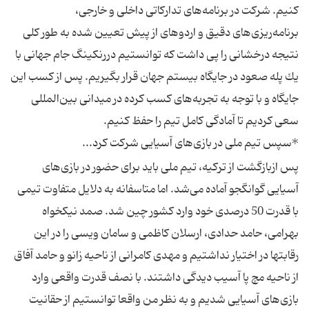
كنیم. شركت در برنامه‌های تداركاتی داخلی و خارجی،
برنامه‌ریزی‌های دقیق و اردوهای از پیش تعیین شده به طور كلی
نتیجه‌ درخشانی را پی داشت كه توانستیم دررنكینگ جام جهانی با
یك پله صعود در جایگاه بیستم جهان قرار بگیریم. پس از كسب این
جایگاه و با توجه به تجربه‌های كسب كرده در میدانی بین‌المللی
سعی كردیم تا آمادگی كامل تیم را حفظ كنیم.
*سپس تیم ملی در بازی‌های آسیایی شركت كرد...
پس ازبازگشت از تركیه، تیم ملی باید برای حضور در بازی‌های
آسیایی گوانگجو آماده می‌شد. اما متاسفانه به دلایل متفاوت تیمی
با قدرت 50 درصدی خود وارد كشور چین شد. صمد نیكخواه
بهرامی، حامد حدادی، ارسلان كاظمی و سامان ویسی را در این
رقابتها در اختیار نداشتیم و مهدی كامرانی از ناحیه زانو و حامد آفاق
از ناحیه مچ پا آسیب دیدگی داشتند. با نصف قدرت واقعی وارد
بازی‌های آسیایی شدیم و به نظر من واقعا توانستیم از حقانیت