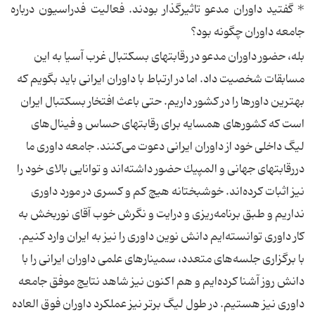
*‌ گفتید داوران مدعو تاثیرگذار بودند. فعالیت فدراسیون درباره
جامعه داوران چگونه بود؟
بله، حضور داوران مدعو در رقابتهای بسكتبال غرب آسیا به این
مسابقات شخصیت داد. اما در ارتباط با داوران ایرانی باید بگویم كه
بهترین داورها را در كشور داریم. حتی باعث افتخار بسكتبال ایران
است كه كشورهای همسایه برای رقابتهای حساس و فینال‌های
لیگ داخلی خود از داوران ایرانی دعوت می‌كنند. جامعه داوری ما
دررقابتهای جهانی و المپیك حضور داشته‌اند و توانایی بالای خود را
نیز اثبات كرده‌اند. خوشبختانه هیچ كم و كسری در مورد داوری
نداریم و طبق برنامه‌ریزی و درایت و نگرش خوب آقای نوربخش به
كار داوری توانسته‌ایم دانش نوین داوری را نیز به ایران وارد كنیم.
با برگزاری جلسه‌های متعدد، سمینارهای علمی داوران ایرانی را با
دانش روز آشنا كرده‌ایم و هم اكنون نیز شاهد نتایج موفق جامعه
داوری نیز هستیم. در طول لیگ برتر نیز عملكرد داوران فوق العاده