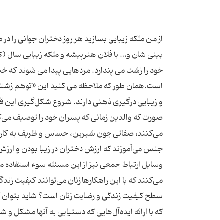
از من ملکه زیبایی بسازید هر روز دختران جوانی را د
بینی شان و… با فلان هنرپیشه و ملکه زیبایی سال (که
خود را زشت می پندارد. مردهایی پیدا می شوند که خی
است.همان طور که ملاحظه می کنید این «توهم زشتی» 
و زیبایی درگیری ذهنی دارند. شروع شكل‌گیری این قبی
صورت كه والدین زمانی كه پسران خود را توصیف می‌كن
می‌كنند، صفاتی چون شیرین، حساس و ظریف به كار می‌
جنس می‌آموزند كه ارزش دختران در زیبا بودن و ارز
وسایل ارتباط جمعی نیز از این مسئله سوء استفاده می
می‌كنند كه با این راهكارها زنان می‌توانند كیفیت زندگی
سطح كیفیت زندگی و رضایت زنان است؟ شاید بتوان گف
كه با ارائه ایده‌آل‌هایی كه دستیابی به آنها مشكل 