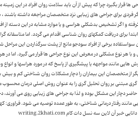
ا قرار بگیرد چرا که پیش از آن باید سلامت روان افراد در این زمینه م
اگر فردی برای جراحی های زیبایی نزد متخصصان مراجعه داشته باشند ، ب
گرفته و اگر تشخیص بدشکلی هراسی و یا موارد مشابه در این دسته از افر
بتدا برای دریافت کمکهای روان شناسی اقدام می گردد. اما متاسفانه گر
ین سواستفاده برخی از افراد سودجو مانع از پشت سرگذاردن این مراحل ش
با هر نوع مشکلی در معرض این نوع جراحی ها قرار می گیرد. اما در هر
ش هایی مانند مواجهه یا پیشگیری از پاسخ که در مورد هراسها و انواع
 دیگر از متخصصان این بیماران را دچار مشکلات روان شناختی کم و بیش با
ی مبتنی بر روان تحلیل گری را به عنوان روش اصلی درمان محسوب 
حاضر دچار این مشکل بوده و لذا به جراحی های زیبایی روی می آورند، دچ
ایی مانند رفتار درمانی شناختی، به طور عمده توصیه می شود. فراوری: ک
آن لاین سه نسل دات کام writing.2khati.com