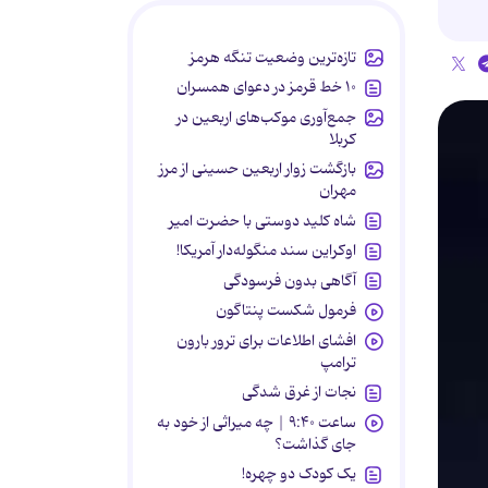
تازه‌ترین وضعیت تنگه هرمز
۱۰ خط قرمز در دعوای همسران
جمع‌آوری موکب‌های اربعین در
کربلا
بازگشت زوار اربعین حسینی از مرز
مهران
شاه کلید دوستی با حضرت امیر
اوکراین سند منگوله‌دار آمریکا!
آگاهی بدون فرسودگی
فرمول شکست پنتاگون
افشای اطلاعات برای ترور بارون
ترامپ
نجات از غرق شدگی
ساعت ۹:۴۰ | چه میراثی از خود به
جای گذاشت؟
یک کودک دو چهره!