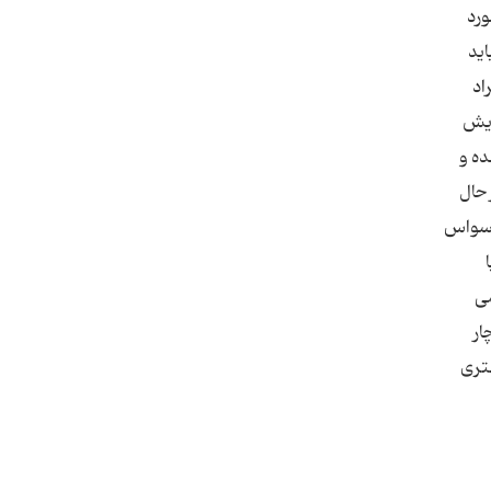
ورد
اید
اد
ایش
ده و
 حال
 وسواس
می
ار
هتری