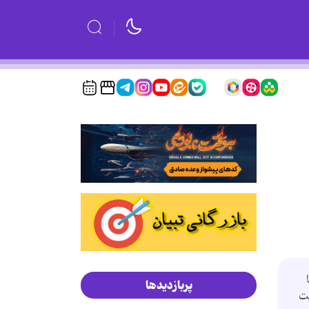
پربازدیدها
شت