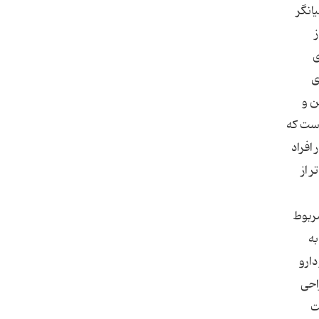
انگر
ی
ی
ی من و
است که
افراد
 از
مربوط
به
از دارو
د بیماران که جراحی
ت