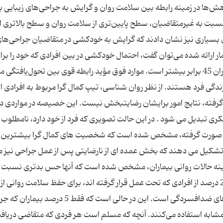
ژوهش‌ها در زمینه رابطه بین سلامت روان و گرایش به جراحی‌های زیبایی بی
سبت به غیرمتقاضیان، سطح پایین‌تری از سلامت روان و سطح بالاتری از
 بسیاری نیز نشان دادند كه گرایش به خودكشی در متقاضیان جراحی‌ها
ر ارائه شده می‌توان گفت، احتمال خودکشی در بین افرادی که خود را برا
زیبایی به دست تیغ جراحی سپرده اند، نسبت به دیگران 45 برابر بیشتر است. موارد فوق مؤید رابطه قوی بین تحول‌یافتگ
در زندگی فرد هستند. از نظر روان شناسی، تیپ کمال گرا مربوط به افرادی 
ام گرفته، نتایج امور برایشان رضایتبخش نیست. این خصیصه در مواردی در 
 تبدیل می شود . در این حالت تصویری که فرد از خود دارد، نامطلوب تر
ش صورت گرفته، مشخص شده است که شخصیت های کمال گرا بیشترین
ا تشکیل می دهند که بخش عمده ای از نارضایتی پس از عمل جراحی نیز 
ر زمینه حالات روانی بیماران، مشخص شده است که آنها حس بدتری نسبت 
تصویر بدنشان دارند. نکته جالب دیگر این است که 20 درصد از افرادی که تحت عمل قرار گرفته اند، برای حفظ سلامت روانی 
استفاده می‌کنند که معمول ترین داروی شان، قرص‌های ضدافسردگی است. این در حالی است که فقط 5 درص
ی مشابه استفاده می‌کنند. آنچه که مسلم است هر فردی که متقاضی دریاف