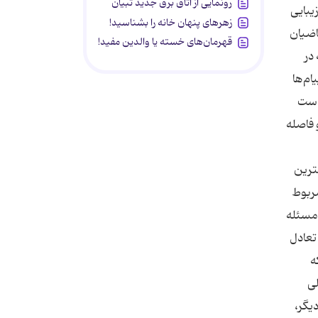
رونمایی از اتاق برق جدید تبیان
یبایی
زهرهای پنهان خانه را بشناسید!
اضیان
قهرمان‌های خسته یا والدین مفید!
در
ام‌ها
 است
 فاصله
ترین
مربوط
 مسئله
تعادل
197 مطرح كرد كه
لی
یگر،