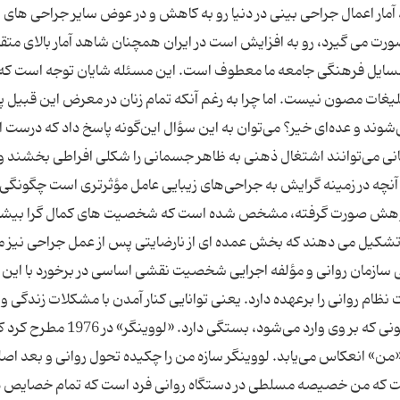
مار اعمال جراحی بینی در دنیا رو به کاهش و در عوض سایر جراحی های ز
رت می گیرد، رو به افزایش است در ایران همچنان شاهد آمار بالای متق
مسایل فرهنگی جامعه ما معطوف است. این مسئله شایان توجه است كه 
لیغات مصون نیست. اما چرا به رغم آنكه تمام زنان در معرض این قبیل پی
‌شوند و عده‌ای خیر؟ می‌توان به این سؤال این‌گونه پاسخ داد كه درست
آرمانی می‌توانند اشتغال ذهنی به ظاهر جسمانی را شكلی افراطی بخشند و
ساً آنچه در زمینه گرایش به جراحی‌های زیبایی عامل مؤثرتری است چگونگی
پژوهش صورت گرفته، مشخص شده است که شخصیت های کمال گرا بیش
ا تشکیل می دهند که بخش عمده ای از نارضایتی پس از عمل جراحی نیز 
لی سازمان روانی و مؤلفه اجرایی شخصیت نقشی اساسی در برخورد با این
 روانی را برعهده دارد. یعنی توانایی كنار آمدن با مشكلات زندگی و 
روانی فرد به توانایی من برای مقابله با فشارهای گوناگونی كه بر وی وارد می‌شود، بستگی دارد. «لووینگر» در 6
م «من» انعكاس می‌یابد. لووینگر سازه من را چكیده تحول روانی و بعد اص
 است كه من خصیصه مسلطی در دستگاه روانی فرد است كه تمام خصایص د