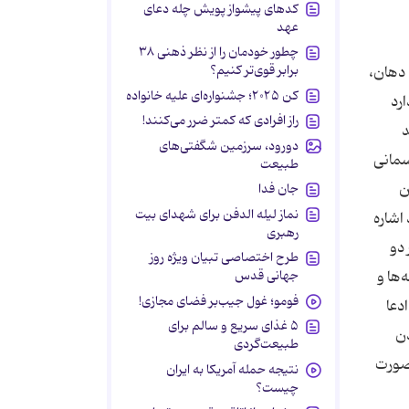
کدهای پیشواز پویش چله دعای
عهد
چطور خودمان را از نظر ذهنی ۳۸
برابر قوی‌تر کنیم؟
 دهان،
کن ۲۰۲۵؛ جشنواره‌ای علیه خانواده
رد
راز افرادی که کمتر ضرر می‌کنند!
د
دورود، سرزمین شگفتی‌های
سمانی
طبیعت
ن
جان فدا
نماز لیله الدفن برای شهدای بیت
اشاره
رهبری
 دو
طرح اختصاصی تبیان ویژه روز
ها و
جهانی قدس
فومو؛ غول جیب‌بر فضای مجازی!
دعا
۵ غذای سریع و سالم برای
دن
طبیعت‌گردی
 صورت
نتیجه حمله آمریکا به ایران
چیست؟