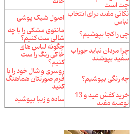
خانه
چت است
نکاتی مفید برای انتخاب
اصول شیک پوشی
لباس
مانتوی مشکی را با چه
چی را کجا بپوشیم؟
شالی ست کنیم؟
چگونه لباس های
چرا مردان نباید جوراب
خاکی رنگ را ست
سفید بپوشند
کنیم؟
روسری و شال خود را با
چه رنگی بپوشیم؟
فرم صورتتان هماهنگ
کنید
خرید کفش عید و 13
ساده و زیبا بپوشید
توصیه مفید