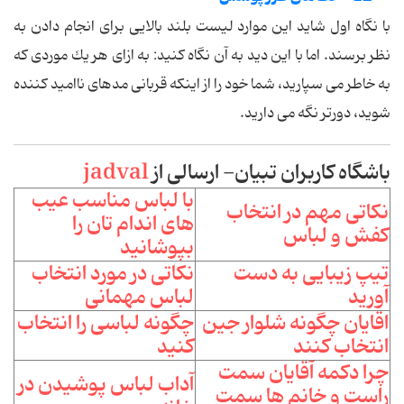
با نگاه اول شاید این موارد لیست بلند بالایی برای انجام دادن به
نظر برسند. اما با این دید به آن نگاه كنید: به ازای هر یك موردی كه
به خاطر می سپارید، شما خود را از اینكه قربانی مدهای ناامید كننده
شوید، دورتر نگه می دارید.
باشگاه کاربران تبیان- ارسالی از
jadval
با لباس مناسب عیب
نکاتی مهم در انتخاب
های اندام تان را
کفش و لباس
بپوشانید
تیپ زیبایی به دست
نکاتی در مورد انتخاب
آورید
لباس مهمانی
اقایان چگونه شلوار جین
چگونه لباسی را انتخاب
انتخاب کنند
کنید
چرا دکمه آقایان سمت
آداب لباس پوشیدن در
راست و خانم ها سمت