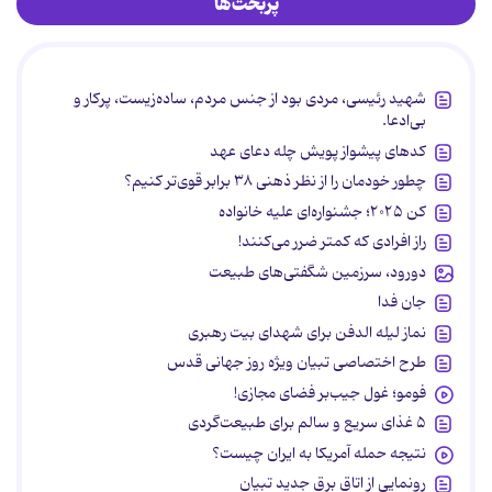
پربحث‌ها
شهید رئیسی، مردی بود از جنس مردم، ساده‌زیست، پرکار و
بی‌ادعا.
کدهای پیشواز پویش چله دعای عهد
چطور خودمان را از نظر ذهنی ۳۸ برابر قوی‌تر کنیم؟
کن ۲۰۲۵؛ جشنواره‌ای علیه خانواده
راز افرادی که کمتر ضرر می‌کنند!
دورود، سرزمین شگفتی‌های طبیعت
جان فدا
نماز لیله الدفن برای شهدای بیت رهبری
طرح اختصاصی تبیان ویژه روز جهانی قدس
فومو؛ غول جیب‌بر فضای مجازی!
۵ غذای سریع و سالم برای طبیعت‌گردی
نتیجه حمله آمریکا به ایران چیست؟
رونمایی از اتاق برق جدید تبیان