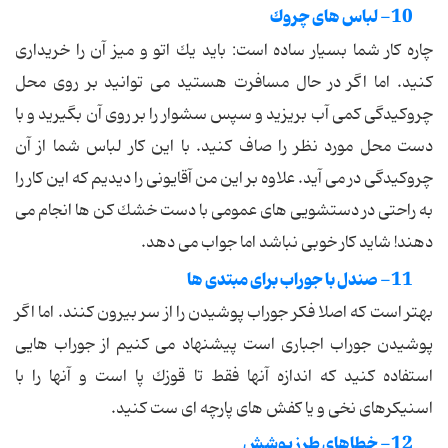
10- لباس های چروك
چاره كار شما بسیار ساده است: باید یك اتو و میز آن را خریداری
كنید. اما اگر در حال مسافرت هستید می توانید بر روی محل
چروكیدگی كمی آب بریزید و سپس سشوار را بر روی آن بگیرید و با
دست محل مورد نظر را صاف كنید. با این كار لباس شما از آن
چروكیدگی در می آید. علاوه بر این من آقایونی را دیدیم كه این كار را
به راحتی در دستشویی های عمومی با دست خشك كن ها انجام می
دهند! شاید كار خوبی نباشد اما جواب می دهد.
11- صندل با جوراب برای مبتدی ها
بهتر است كه اصلا فكر جوراب پوشیدن را از سر بیرون كنند. اما اگر
پوشیدن جوراب اجباری است پیشنهاد می كنیم از جوراب هایی
استفاده كنید كه اندازه آنها فقط تا قوزك پا است و آنها را با
اسنیكرهای نخی و یا كفش های پارچه ای ست كنید.
12- خطاهای طرز پوشش