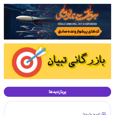
پربازدیدها
امروز وا بده!