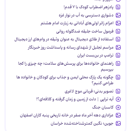
پادزهر اضطراب کودک با ۷ قدم!
دشواری دسترسی به آب در نوار غزه
اعزام زائر اولی‌های آبادانی به زیارت امام هشتم
فرمول ساخت جلیقه ضدگلوله روانی
استفاده از طلای دیجیتال به عنوان وثیقه در وام‌های ارز دیجیتال
مراسم تجلیل از شهدای رسانه و پاسداشت روز خبرنگار
ترامپ در بن‌بست ایران
راهنمای خانواده‌ها برای پرسش‌های سلامت؛ چه چیزی را کجا
بپرسیم
چگونه یک پارک محلی ایمن و جذاب برای کودکان و خانواده ها
طراحی کنیم؟
تصویر بدنی؛ قربانی موج لاغری
آیه تراپی | دلت از زمین و زمان گرفته و کلافه‌ای؟!
کاسبان جنگ
عزاداری دهه آخر ماه صفر در خانه تاریخی پنبه کاران اصفهان
جوین؛ نگین کمترشناخته‌شده خراسان