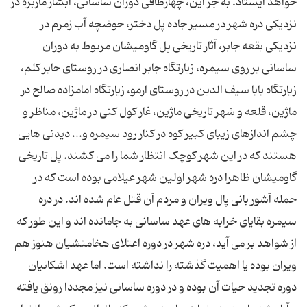
خواهد ایستاد. به جز این، چهارطاقی دوران ساسانی، آبشار ماربره در
نزدیکی دره شهر در مسیر جاده پل دختر، حوضچه آب زمزم در
نزدیکی بقعه جابر، آثار تاریخی پل گاومیشان مربوط به دوران
ساسانی بر روی سیمره، زیارتگاه جابر انصاری در روستای جابر کلم،
زیارتگاه بابا سیف الدین در روستای ارمو، زیارتگاه امامزاده صالح در
ماژین، قلعه و شهر تاریخی ماژین، غار کول کنی در ماژین، مناظر و
چشم اندازهای زیبای کبیر کوه در کنار رود سیمره و... دیدنی هایی
هستند که در این شهر کوچک انتظار شما را می کشند. پل تاریخی
گاومیشان ظاهرا دره شهر اولین شهر عیلامی بوده است که در
حمله آشور بانی پال ویران و مردم آن قتل عام شده اند. در دره
سیمره بقایای خرابه های عهد ساسانی به جامانده اند و این طور که
از شواهد بر می آید، دره شهر در دوره اعتلای هخامنشیان هنوز هم
ویران بوده یا اهمیت گذشته را نداشته است. اما عهد اشکانیان
دوره تجدید حیات آن بوده و در دوره ساسانی نیز مجددا رونق یافته