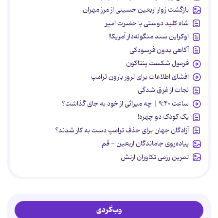
بازگشت زوار اربعین حسینی از مرز مهران
شاه کلید دوستی با حضرت امیر
اوکراین سند منگوله‌دار آمریکا!
آگاهی بدون فرسودگی
فرمول شکست پنتاگون
افشای اطلاعات برای ترور بارون ترامپ
نجات از غرق شدگی
ساعت ۹:۴۰ | چه میراثی از خود به جای گذاشت؟
یک کودک دو چهره!
آزادگان جهان برای حذف ترامپ دست به کار شدند؟
پیاده‌روی جاماندگان اربعین - قم
تمرین رزمی تکاوران ارتش
وب‌گردی