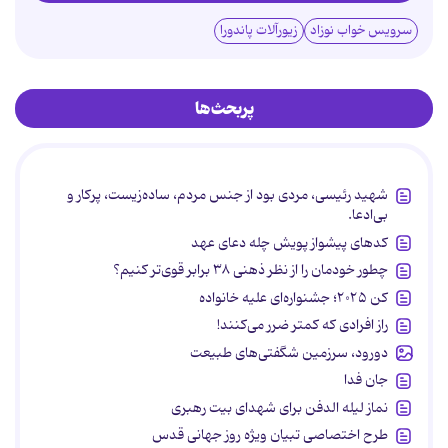
سرویس خواب نوزاد
زیورآلات پاندورا
پربحث‌ها
شهید رئیسی، مردی بود از جنس مردم، ساده‌زیست، پرکار و
بی‌ادعا.
کدهای پیشواز پویش چله دعای عهد
چطور خودمان را از نظر ذهنی ۳۸ برابر قوی‌تر کنیم؟
کن ۲۰۲۵؛ جشنواره‌ای علیه خانواده
راز افرادی که کمتر ضرر می‌کنند!
دورود، سرزمین شگفتی‌های طبیعت
جان فدا
نماز لیله الدفن برای شهدای بیت رهبری
طرح اختصاصی تبیان ویژه روز جهانی قدس