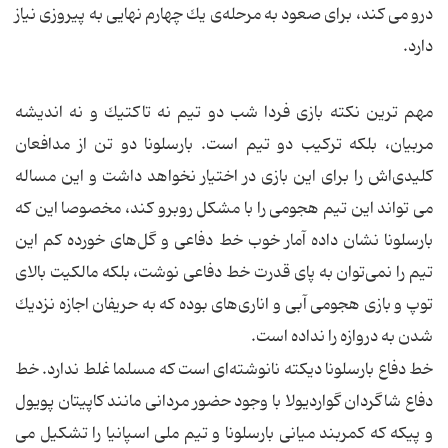
درو می كند، برای صعود به مرحله‌ی یك چهارم نهایی به پیروزی نیاز
دارد.
مهم ترین نكته بازی فردا شب دو تیم نه تاكتیك و نه اندیشه
مربیان، بلكه تركیب دو تیم است. بارسلونا دو تن از مدافعان
كلیدی‌اش را برای این بازی در اختیار نخواهد داشت و این مساله
می تواند این تیم هجومی را با مشكل روبرو كند، مخصوصا این كه
بارسلونا نشان داده آمار خوب خط دفاعی و گل‌های خورده كم این
تیم را نمی‌توان به پای قدرت خط دفاعی نوشت، بلكه مالكیت بالای
توپ و بازی هجومی آبی و اناری‌های بوده كه به حریفان اجازه نزدیك
شدن به دروازه را نداده است.
خط دفاع بارسلونا دیكته نانوشته‌ای است كه مسلما غلط ندارد. خط
دفاع شاگردان گواردیولا با وجود حضور مردانی مانند كاپیتان پویول
و پیكه كه كمربند میانی بارسلونا و تیم ملی اسپانیا را تشكیل می