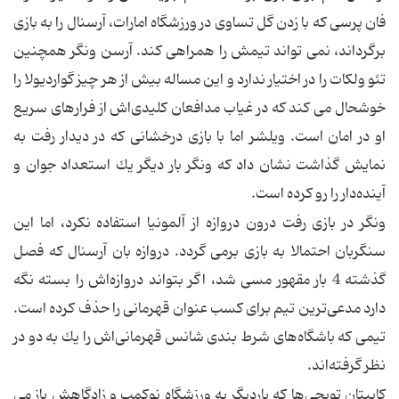
فان پرسی كه با زدن گل تساوی در ورزشگاه امارات، آرسنال را به بازی
برگرداند، نمی تواند تیمش را همراهی كند. آرسن ونگر همچنین
تئو ولكات را در اختیار ندارد و این مساله بیش از هر چیز گواردیولا را
خوشحال می كند كه در غیاب مدافعان كلیدی‌اش از فرارهای سریع
او در امان است. ویلشر اما با بازی درخشانی كه در دیدار رفت به
نمایش گذاشت نشان داد كه ونگر بار دیگر یك استعداد جوان و
آینده‌دار را رو كرده است.
ونگر در بازی رفت درون دروازه از آلمونیا استفاده نكرد، اما این
سنگربان احتمالا به بازی برمی گردد. دروازه بان آرسنال كه فصل
گذشته 4 بار مقهور مسی شد، اگر بتواند دروازه‌اش را بسته نگه
دارد مدعی‌ترین تیم برای كسب عنوان قهرمانی را حذف كرده است.
تیمی كه باشگاه‌های شرط بندی شانس قهرمانی‌اش را یك به دو در
نظر گرفته‌اند.
كاپیتان توپچی‌ها كه باردیگر به ورزشگاه نوكمپ و زادگاهش باز می