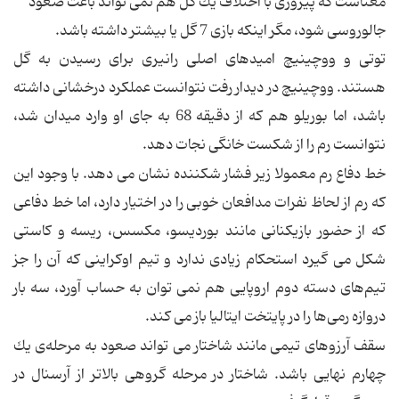
معناست كه پیروزی با اختلاف یك گل هم نمی تواند باعث صعود
جالوروسی شود، مگر اینكه بازی 7 گل یا بیشتر داشته باشد.
توتی و ووچینیچ امیدهای اصلی رانیری برای رسیدن به گل
هستند. ووچینیچ در دیدار رفت نتوانست عملكرد درخشانی داشته
باشد، اما بوریلو هم كه از دقیقه 68 به جای او وارد میدان شد،
نتوانست رم را از شكست خانگی نجات دهد.
خط دفاع رم معمولا زیر فشار شكننده نشان می دهد. با وجود این
كه رم از لحاظ نفرات مدافعان خوبی را در اختیار دارد،‌ اما خط دفاعی
كه از حضور بازیكنانی مانند بوردیسو، مكسس، ریسه و كاستی
شكل می گیرد استحكام زیادی ندارد و تیم اوكراینی كه آن را جز
تیم‌های دسته دوم اروپایی هم نمی توان به حساب آورد، سه بار
دروازه رمی‌ها را در پایتخت ایتالیا باز می كند.
سقف آرزوهای تیمی مانند شاختار می تواند صعود به مرحله‌ی یك
چهارم نهایی باشد. شاختار در مرحله گروهی بالاتر از آرسنال در