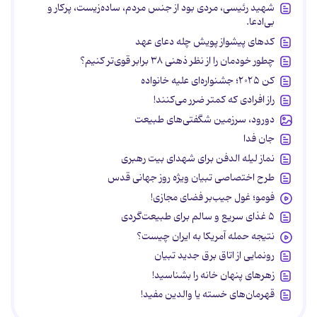
شهید رئیسی، مردی بود از جنس مردم، ساده‌زیست، پرکار و
بی‌ادعا.
کدهای پیشواز پویش چله دعای عهد
چطور خودمان را از نظر ذهنی ۳۸ برابر قوی‌تر کنیم؟
کن ۲۰۲۵؛ جشنواره‌ای علیه خانواده
راز افرادی که کمتر ضرر می‌کنند!
دورود، سرزمین شگفتی‌های طبیعت
جان فدا
نماز لیله الدفن برای شهدای بیت رهبری
طرح اختصاصی تبیان ویژه روز جهانی قدس
فومو؛ غول جیب‌بر فضای مجازی!
۵ غذای سریع و سالم برای طبیعت‌گردی
نتیجه حمله آمریکا به ایران چیست؟
رونمایی از اتاق برق جدید تبیان
زهرهای پنهان خانه را بشناسید!
قهرمان‌های خسته یا والدین مفید!