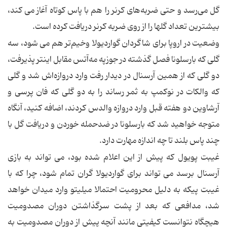
گل می‌رسد و حتی ضربه‌های كرنر را هم با پاس كوتاه آغاز می كند،
بیشترین تعداد گلها را از روی ضربه كرنر دریافت كرده است.
وضعیت در اروپا برای شاگردان گواردیولا وخیم‌تر هم می شود، سه
گلی كه بارسلونا فصل گذشته در جوزپه مه‌آتس مقابل اینتر پذیرفت،
دو گلی كه از همین آرسنال در دیدار رفت وارد دروازه‌اش شد و گلی
كه والكات در نوكمپ به ثمر رساند را به دو گلی كه فان پرسی و
آرشاوین دو هفته قبل وارد دروازه والدس كردند، اضافه كنید، آنگاه
متوجه خواهید شد كه بارسلونا در ضدحمله خوردن و دریافت گل با
چند پاس بلند تا چه اندازه مهارت دارد.
غیبت پویول كه پیش از این اعلام شده بود، می تواند به بازی
آرسنال برسد می تواند برای گواردیولا گران تمام شود، چرا كه با
غیبت پیكه به دلیل محرومیت احتمالا میلیتو وارد میدان خواهد
شد، مدافعی كه بعد از پشت سرگذاشتن دوران مصدومیت
هیچگاه نتوانست كیفیتی مانند آنچه پیش از دوران مصدومیت به