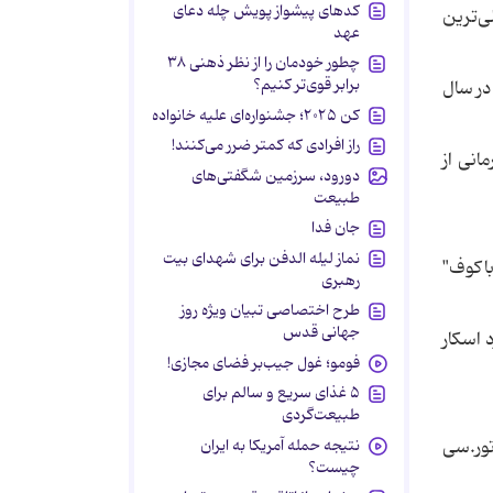
کدهای پیشواز پویش چله دعای
ی‌ترین
عهد
چطور خودمان را از نظر ذهنی ۳۸
برابر قوی‌تر کنیم؟
 در سال
کن ۲۰۲۵؛ جشنواره‌ای علیه خانواده
راز افرادی که کمتر ضرر می‌کنند!
ادبی بود. "راه‌های افتخار" (1957) براساس رمانی از
دورود، سرزمین شگفتی‌های
طبیعت
جان فدا
نماز لیله الدفن برای شهدای بیت
میر ناباکوف"
رهبری
طرح اختصاصی تبیان ویژه روز
جهانی قدس
د اسکار
فومو؛ غول جیب‌بر فضای مجازی!
۵ غذای سریع و سالم برای
طبیعت‌گردی
نتیجه حمله آمریکا به ایران
تور.سی
چیست؟