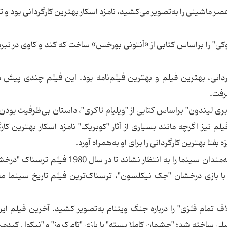
عصر ماشینی را به‌تصویر می‌کشید، نامزد اسکار بهترین کارگردانی بود و 
ماندنی "پرتقال کوکی" را براساس کتابی از «آنتونی بورخس» ساخت که کند و کاوی در نب
ردانی، بهترین فیلم و بهترین فیلم‌نامه بود. این فیلم چندی پیش 
رفت.
ری لیندون" براساس کتابی از "ویلیام تاکری"، داستان بی‌ظرفیت بودن
 نیز اگرچه مانند بسیاری از آثار "کوبریک" نامزد اسکار بهترین کارگ
بفتا بهترین کارگردانی را برای او به‌همراه آورد.
"کوبریک" برای ساخت فیلم بعدی‌اش پنج سال علاقه‌مندان سینما را به انتظار نشاند تا در سا
 با بازی درخشان "جک نیکلسون"، ترسناک‌ترین فیلم تاریخ سینما
 تمام فلزی" را درباره جنگ ویتنام به‌تصویر کشید. آخرین فیلم این
اصله 12 سال بعد از فیلم قبلی ساخته شد؛ "چشمان کاملا بسته" با بازی "تام کروز" و "نیکول کید