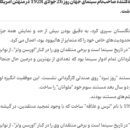
"«استنلی کوبریک"، فیلم‌نامه‌نویس، کارگردان و تهیه‌کننده صاحب‌نام سینمای جهان روز 26 
 انگلستان سپری کرد، به دقیق بودن بیش از حد و نمایش همه جزئ
دودیت‌های خاص خود را که متمایز از هالیوود بود، اعمال می کرد.
 در تاریخ سینما است و برخی منتقدان وی را در کنار "اورسن ولز"، از نواب
رگردانان تمام ادوار سینما بود که تعدادی از بهترین و درعین حال جنجال
‌ بار در سال 1951 برای ساخت مستند "روز نبرد" روی صندلی کارگردانی نشست. این موفقیت انگیزه‌ ا
دو سال بعد مستند سوم خود "ملوانان" را ساخت.
لم‌های مستند بودند.
"کوبریک" اولین فیلم بلند داستانی‌اش را در سال 1953 با نام "ترس و علاقه" ساخت که با وجود تمجید منتقدین، در
 در تاریخ سینما است و برخی منتقدان وی را در کنار "اورسن ولز"، از نواب