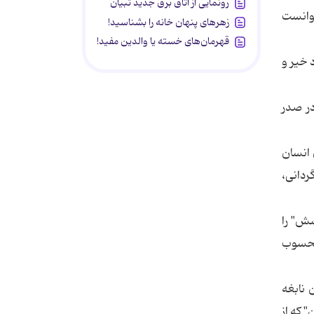
رونمایی از اتاق برق جدید تبیان
توانست
زهرهای پنهان خانه را بشناسید!
قهرمان‌های خسته یا والدین مفید!
رد خیر و
در صدر
 انسان
ردانی،
ل 1980 فیلم ترسناک "درخشش" را
 محسوب
 نابغه
من" که از