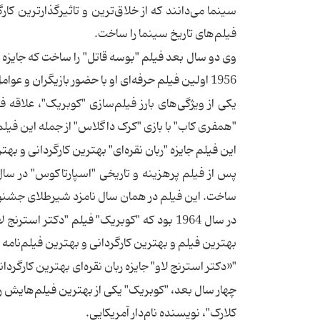
سینما می‌دانند که از خلاق‌ترین و تاثیرگذارترین کا
فیلم‌های تاریخ سینما را ساخت.
وی دو سال بعد فیلم "بوسه قاتل" را ساخت که جایزه بهت
1956 اولین فیلم حرفه‌ای او با حضور بازیگران و عوامل حرفه‌ای در "قتل" رقم خورد.
"همفری کاب" با بازی "کرک داگلاس" از جمله‌ این فیل
این فیلم جایزه "ربان نقره‌ای" بهترین کارگردانی و بهتر
ساخت. این فیلم در همان سال نامزد شیرطلای جشنوا
در سال 1964 بود که "کوبریک" فیلم "دکتر اس
بهترین فیلم و بهترین کارگردانی و بهترین فیلم‌نامه 
"«دکتر استرنج لاو" جایزه ربان نقره‌ای بهترین کارگردا
چهار سال بعد،‌ "کوبریک" یکی از بهترین فیلم‌هایش را
کلارک"، نویسنده‌ نام‌دار آمریکایی.