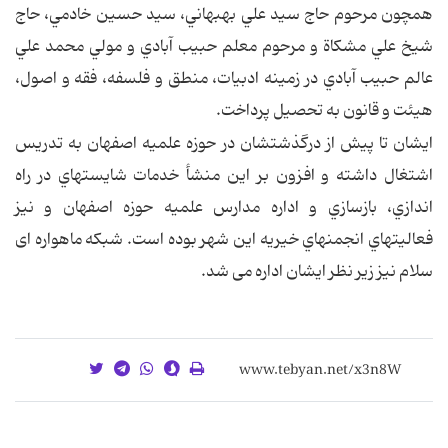
همچون مرحوم حاج سيد علي بهبهاني، سيد حسين خادمي، حاج
شيخ علي مشکاة و مرحوم معلم حبيب‏ آبادي و مولي محمد علي
عالم حبيب‏ آبادي در زمينه ادبيات، منطق و فلسفه، فقه و اصول،
هيئت و قانون به تحصيل پرداخت.
ايشان تا پیش از درگذشتشان در حوزه علميه اصفهان به تدريس
اشتغال داشته و افزون بر اين منشأ خدمات شايسته‏اي در راه‏
اندازي، بازسازي و اداره مدارس علميه حوزه اصفهان و نيز
فعاليت‏هاي انجمن‏هاي خيريه اين شهر بوده است. شبکه ماهواره ای
سلام نیز زیر نظر ایشان اداره می شد.