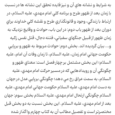
به شرايط و نشانه هاي آن و نيز فايده تحقق اين نشانه ها در نسبت
با زمان بعد از ظهور طرح و برنامه کلي امام مهدي، عليه السلام، در
ارتباط با زندگي، وجود و قانونگذاري طرح و نقشه کلي خداوند براي
دوران بعد از ظهور باب دوم: در اين باب، حوادث و وقايع نزديک به
زمان ظهور از قبيل جنگهاي سفياني، فتنه دجال، قتل نفس زکيه
و... بيان گرديده اند. بخش دوم: حوادث مربوط به ظهور و برپايي
حکومت جهاني امام زمان، عليه السلام، تا زمان وفات آن امام، عليه
السلام؛ اين بخش مشتمل بر چهار فصل است: معناي ظهور و
چگونگي آن و رويدادهايي که در مسير حرکت امام مهدي، عليه
السلام، به سمت عراق رخ مي دهد؛ چگونگي برپايي عدل در جهان
به دست امام مهدي، عليه السلام حکومت جهاني امام مهدي، عليه
السلام چگونگي ارتحال امام مهدي، عليه السلام بخش سوم: جهان
بعد از امام مهدي، عليه السلام. اين بخش نسبت به دو بخش قبل
مختصرتر است و تفصيل مطالب آن به کتاب چهارم واگذار شده