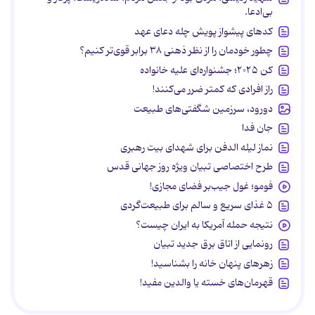
بی‌ادعا.
کدهای پیشواز پویش چله دعای عهد
چطور خودمان را از نظر ذهنی ۳۸ برابر قوی‌تر کنیم؟
کن ۲۰۲۵؛ جشنواره‌ای علیه خانواده
راز افرادی که کمتر ضرر می‌کنند!
دورود، سرزمین شگفتی‌های طبیعت
جان فدا
نماز لیله الدفن برای شهدای بیت رهبری
طرح اختصاصی تبیان ویژه روز جهانی قدس
فومو؛ غول جیب‌بر فضای مجازی!
۵ غذای سریع و سالم برای طبیعت‌گردی
نتیجه حمله آمریکا به ایران چیست؟
رونمایی از اتاق برق جدید تبیان
زهرهای پنهان خانه را بشناسید!
قهرمان‌های خسته یا والدین مفید!