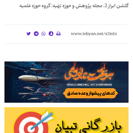
گلشن ابرار 2. مجله پژوهش و حوزه تهيه: گروه حوزه علميه