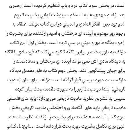
است، در بخش سوم کتاب در دو باب تنظيم گرديده است: رهبري
بعد از امام مهدي، عليه السلام سرنوشت نهايي بشريت اليوم
الموعود بين الفکر المادي و الديني در اين کتاب مؤلف اعتقاد به
وجود روز موعود و آينده اي درخشان و اميدوارکننده براي بشريت را
از دو ديدگاه مادي و ديني بررسي کرده است. بخش اول اين کتاب
مؤلف به طور مختصر بر اين نکته تاکيد مي کند که فرد مادي با اتکاء
به ديدگاه مادي اش نمي تواند آينده اي درخشان و سعادتمند را
براي جهان پيشگويي کند. بخش دوم کتاب به طور مفصل ديدگاه
مارکسيسم مورد بررسي قرار گرفته است. مؤلف براي بيان (ماديت
تاريخي) ابتدا دو مبحث زير را به صورت مقدمه بحث بيان کرده
سپس به تشريح نظريه ماديت تاريخي مي پردازد: پايه هاي فلسفي
ماديت تاريخي پايه هاي اقتصادي و اجتماعي ماديت تاريخي بخش
سوم کتاب آينده سعادتمند براي بشريت را از نقطه نظر سنت عام
الهي براي تکامل بشريت مورد بحث فرار داده است. منابع: 1. کتاب