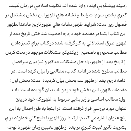
زمينه پيشگويي آينده وارد شده اند تکليف اسلامي در زمان غيبت
کبري بخش سوم: شرايط و نشانه هاي ظهور اين بخش مشتمل بر
فصول زير است: شرايط ظهور نشانه هاي ظهور تاريخ مابعدالظهور
اين کتاب ابتدا در مقدمه خود درباره اهميت شناختن تاريخ بعد از
ظهور، طرق استدلالي به کار گرفته شده در کتاب براي تميز دادن
مطالب صحيح و ناصحيح از يکديگر، مشکلات موجود در بحث کردن
از تاريخ بعد از ظهور، راه حل مشکلات مذکور و نيز بيان سرفصل
مطالب مطرح شده در ادامه کتاب، مطالبي را بيان کرده است. در
ادامه تاريخ بعد از ظهور سه بخش بيان گرديده است: بخش اول:
مقدمات ظهور، اين بخش خود در دو باب بيان گرديده است: باب
اول: مطالب اساسي و زير بنايي مربوط به ظهور که خود در پنج
عنوان مورد بررسي قرار گرفته است. در اينجا به طور اجمال به اين
پنج عنوان اشاره مي کنيم: ارتباط روز ظهور با طرح کلي خداوند براي
بشريت تاثير غيبت کبري بر بعد از ظهور تعيين زمان طهور با توجه