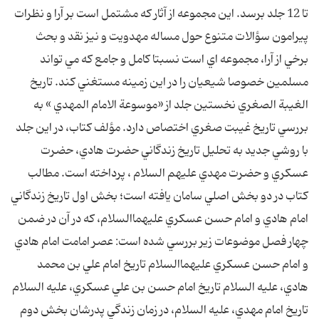
تا 12 جلد برسد. اين مجموعه از آثار که مشتمل است بر آرا و نظرات
پيرامون سؤالات متنوع حول مساله مهدويت و نيز نقد و بحث
برخي از آرا، مجموعه اي است نسبتا کامل و جامع که مي تواند
مسلمين خصوصا شيعيان را در اين زمينه مستغني کند. تاريخ
الغيبة الصغري نخستين جلد از «موسوعة الامام المهدي » به
بررسي تاريخ غيبت صغري اختصاص دارد. مؤلف کتاب، در اين جلد
با روشي جديد به تحليل تاريخ زندگاني حضرت هادي، حضرت
عسکري و حضرت مهدي عليهم السلام ، پرداخته است. مطالب
کتاب در دو بخش اصلي سامان يافته است؛ بخش اول تاريخ زندگاني
امام هادي و امام حسن عسکري عليهماالسلام، که در آن در ضمن
چهار فصل موضوعات زير بررسي شده است: عصر امامت امام هادي
و امام حسن عسکري عليهماالسلام تاريخ امام علي بن محمد
هادي، عليه السلام تاريخ امام حسن بن علي عسکري، عليه السلام
تاريخ امام مهدي، عليه السلام، در زمان زندگي پدرشان بخش دوم