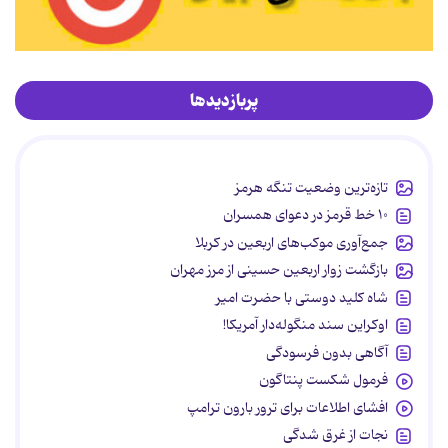
پربازدیدها
تازه‌ترین وضعیت تنگه هرمز
۱۰ خط قرمز در دعوای همسران
جمع‌آوری موکب‌های اربعین در کربلا
بازگشت زوار اربعین حسینی از مرز مهران
شاه کلید دوستی با حضرت امیر
اوکراین سند منگوله‌دار آمریکا!
آگاهی بدون فرسودگی
فرمول شکست پنتاگون
افشای اطلاعات برای ترور بارون ترامپ
نجات از غرق شدگی