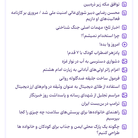
توافق مکه زیر ذره‌بین
محسن رضایی دبیر شورای‌عالی امنیت ملی شد / مروری بر کارنامه
فعالیت‌های او داریم
اخبار تلخ؛ مهمات اصلی جنگ شناختی
چرا استخدام نمیشم؟!
امروز وا بده!
پادزهر اضطراب کودک با ۷ قدم!
دشواری دسترسی به آب در نوار غزه
اعزام زائر اولی‌های آبادانی به زیارت امام هشتم
فرمول ساخت جلیقه ضدگلوله روانی
استفاده از طلای دیجیتال به عنوان وثیقه در وام‌های ارز دیجیتال
مراسم تجلیل از شهدای رسانه و پاسداشت روز خبرنگار
ترامپ در بن‌بست ایران
راهنمای خانواده‌ها برای پرسش‌های سلامت؛ چه چیزی را کجا
بپرسیم
چگونه یک پارک محلی ایمن و جذاب برای کودکان و خانواده ها
طراحی کنیم؟