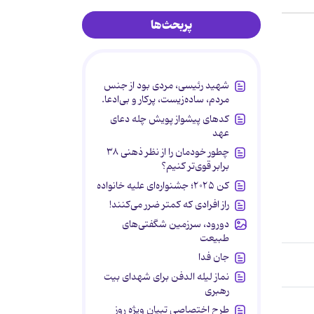
پربحث‌ها
شهید رئیسی، مردی بود از جنس
مردم، ساده‌زیست، پرکار و بی‌ادعا.
کدهای پیشواز پویش چله دعای
عهد
چطور خودمان را از نظر ذهنی ۳۸
برابر قوی‌تر کنیم؟
کن ۲۰۲۵؛ جشنواره‌ای علیه خانواده
راز افرادی که کمتر ضرر می‌کنند!
دورود، سرزمین شگفتی‌های
طبیعت
جان فدا
نماز لیله الدفن برای شهدای بیت
رهبری
طرح اختصاصی تبیان ویژه روز