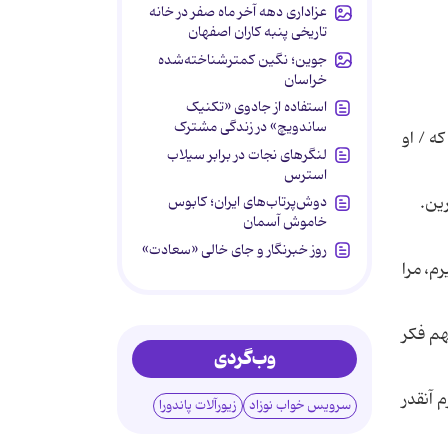
عزاداری دهه آخر ماه صفر در خانه
تاریخی پنبه کاران اصفهان
جوین؛ نگین کمترشناخته‌شده
خراسان
استفاده از جادوی «تکنیک
ساندویچ» در زندگی مشترک
ه / او
لنگرهای نجات در برابر سیلاب
استرس
دوش‌پرتاب‌های ایران؛ کابوس
ین.
خاموش آسمان
روز خبرنگار و جای خالی «سعادت»
م، مرا
هم فکر
وب‌گردی
 آنقدر
سرویس خواب نوزاد
زیورآلات پاندورا