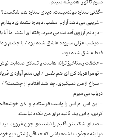
میرم تا تو را همیشه ببینم.
-گفتی ستاره موندنیست، دیدی ستاره هم شکست؟ 
- غریبی می دهد آزارم امشب، دوباره تشنه ی دیدارم
- در دلم آرزوی آمدنت می میرد، رفته ای اینک اما آیا 
- دیشب غزلی سروده عاشق شده بود / با چشم و دلی کب
فقط عاشق شده بود.
- عشقت رستاخیز ترانه هاست و تسلای صدایت نوش د
- تو مرا فریاد کن ای هم نفس / این منم آواره ی فریاد 
- سراغ از من نمیگیری، چه شد افتادم از چشمت؟ /
دریاب می میرم
- این اس ام اس را واست فرستادم و الان خوشحالم
کردی، و این یک ثانیه برای من یک دنیاست.
- صدای شکستن قلبم را نشنیدی چون غرورت بیداد می
در آینه مجذوب نشده باشی که حداقل زشتی دیو خود خو