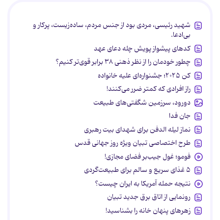
شهید رئیسی، مردی بود از جنس مردم، ساده‌زیست، پرکار و
بی‌ادعا.
کدهای پیشواز پویش چله دعای عهد
چطور خودمان را از نظر ذهنی ۳۸ برابر قوی‌تر کنیم؟
کن ۲۰۲۵؛ جشنواره‌ای علیه خانواده
راز افرادی که کمتر ضرر می‌کنند!
دورود، سرزمین شگفتی‌های طبیعت
جان فدا
نماز لیله الدفن برای شهدای بیت رهبری
طرح اختصاصی تبیان ویژه روز جهانی قدس
فومو؛ غول جیب‌بر فضای مجازی!
۵ غذای سریع و سالم برای طبیعت‌گردی
نتیجه حمله آمریکا به ایران چیست؟
رونمایی از اتاق برق جدید تبیان
زهرهای پنهان خانه را بشناسید!