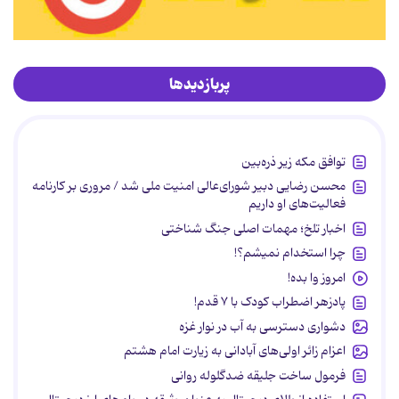
پربازدیدها
توافق مکه زیر ذره‌بین
محسن رضایی دبیر شورای‌عالی امنیت ملی شد / مروری بر کارنامه
فعالیت‌های او داریم
اخبار تلخ؛ مهمات اصلی جنگ شناختی
چرا استخدام نمیشم؟!
امروز وا بده!
پادزهر اضطراب کودک با ۷ قدم!
دشواری دسترسی به آب در نوار غزه
اعزام زائر اولی‌های آبادانی به زیارت امام هشتم
فرمول ساخت جلیقه ضدگلوله روانی