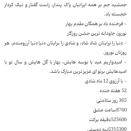
جمشید جم بر همه ایرانیان پاک پندار، راست گفتار و نیک کردار
خجسته باد.
- فرخنده باد بر همگان مقدم بهار
نوروز، جاودانه ترین جشن روزگار
- دنیا را برایتان شاد شاد، و شادی را برایتان دنیا دنیا آرزومندم. هر
روزتان نوروز.
- امیدواریم عید با بوسه هایش، بهار با گل هایش و سال نو با
امیدهایش برتو ای عزیز ترین مبارک باشد.
- با آرزوی 12 ماه شادی
52 هفته خنده
365 روز سلامتی
8760ساعت عشق
525600دقیقه برکت
315300ثانیه دوستی