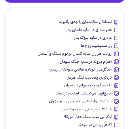
استقلال سالمندان را جدی بگیریم!
هنر مادری در سایه‌ فقدان پدر
مادری در سایه سوگ پدر
راز صمیمیت زوج‌ها
روایت هزاران ساله انسان بر بوم سنگ و آسمان
اهرام مِروئه در سایه جنگ سودان
جنگل‌های یونان؛ نقاشیِ سوخته‌ی زمین
تازه‌ترین وضعیت تنگه هرمز
۱۰ خط قرمز در دعوای همسران
جمع‌آوری موکب‌های اربعین در کربلا
بازگشت زوار اربعین حسینی از مرز مهران
شاه کلید دوستی با حضرت امیر
اوکراین سند منگوله‌دار آمریکا!
آگاهی بدون فرسودگی