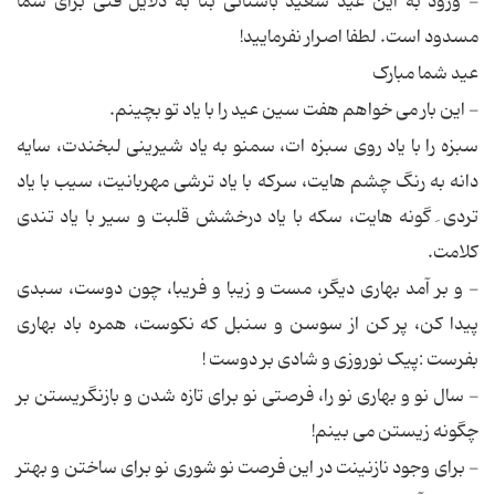
- ورود به این عید سعید باستانی بنا به دلایل فنی برای شما
مسدود است. لطفا اصرار نفرمایید!
عید شما مبارک
- این بار می خواهم هفت سین عید را با یاد تو بچینم.
سبزه را با یاد روی سبزه ات، سمنو به یاد شیرینی لبخندت، سایه
دانه به رنگ چشم هایت، سرکه با یاد ترشی مهربانیت، سیب با یاد
تردی ِ گونه هایت، سکه با یاد درخشش قلبت و سیر با یاد تندی
کلامت.
- و بر آمد بهاری دیگر، مست و زیبا و فریبا، چون دوست، سبدی
پیدا کن، پر کن از سوسن و سنبل که نکوست، همره باد بهاری
بفرست :پیک نوروزی و شادی بر دوست !
- سال نو و بهاری نو را، فرصتی نو برای تازه شدن و بازنگریستن بر
چگونه زیستن می بینم!
- برای وجود نازنینت در این فرصت نو شوری نو برای ساختن و بهتر