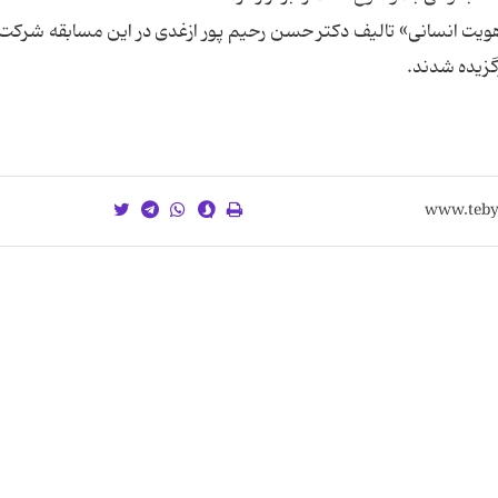
«عفاف نماد هویت انسانی» تالیف دکتر حسن رحیم پور ازغدی در این مسابقه شرکت