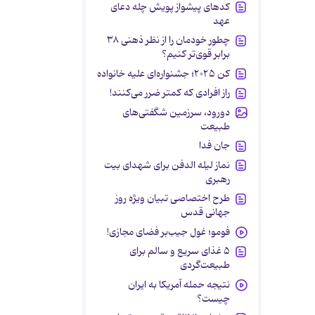
کدهای پیشواز پویش چله دعای
عهد
چطور خودمان را از نظر ذهنی ۳۸
برابر قوی‌تر کنیم؟
کن ۲۰۲۵؛ جشنواره‌ای علیه خانواده
راز افرادی که کمتر ضرر می‌کنند!
دورود، سرزمین شگفتی‌های
طبیعت
جان فدا
نماز لیله الدفن برای شهدای بیت
رهبری
طرح اختصاصی تبیان ویژه روز
جهانی قدس
فومو؛ غول جیب‌بر فضای مجازی!
۵ غذای سریع و سالم برای
طبیعت‌گردی
نتیجه حمله آمریکا به ایران
چیست؟