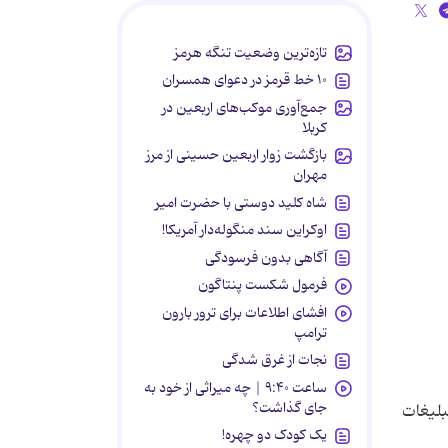
تازه‌ترین وضعیت تنگه هرمز
۱۰ خط قرمز در دعوای همسران
جمع‌آوری موکب‌های اربعین در
کربلا
بازگشت زوار اربعین حسینی از مرز
مهران
شاه کلید دوستی با حضرت امیر
اوکراین سند منگوله‌دار آمریکا!
آگاهی بدون فرسودگی
فرمول شکست پنتاگون
افشای اطلاعات برای ترور بارون
ترامپ
نجات از غرق شدگی
ساعت ۹:۴۰ | چه میراثی از خود به
جای گذاشت؟
بلیغات
یک کودک دو چهره!