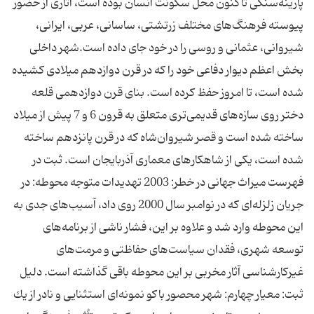
پارینه‌سنگی تاكنون محل سكونت انسان بوده است، آثاری از حضور
پیوسته فرهنگ‌های مختلف زرتشتی، ساسانی، عربی، ایرانی،
شیروانی، عثمانی و روسی را در خود جای داده است.شهر داخلی
بخش اعظم دیوار دفاعی خود را كه در قرن دوازدهم میلادی كشیده
شده است، تا امروز حفظ كرده است. بنای قرن دوازدهمی قلعه
دختر روی سازه‌های قدیمی‌تری متعلق به قرون 6 و 7 پیش از میلاد
ساخته شده است و قصر شیروان‌شاه كه در قرن پانزدهم ساخته
شده است، یكی از شاهكارهای معماری آذربایجان است. ثبت در
فهرست میراث جهانی در خطر: 2003 تهدیدات متوجه محوطه: در
جریان زلزله‌ای كه در نوامبر سال 2000 روی داد، آسیب‌های جدی به
این محوطه وارد شد و علاوه بر این، فشار ناشی از برنامه‌های
توسعه شهری، فقدان سیاست‌های حفاظتی و مرمت‌های
غیركارشناسی آثار مخربی بر این محوطه باقی گذاشته است. دلیل
ثبت: معیار چهارم: شهر محصور باكو نمونه‌ای استثنایی و نادر از یك