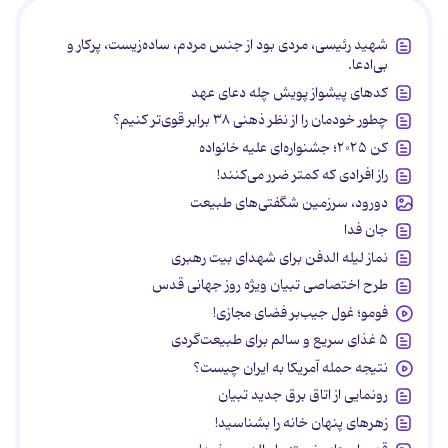
شهید رئیسی، مردی بود از جنس مردم، ساده‌زیست، پرکار و
بی‌ادعا.
کدهای پیشواز پویش چله دعای عهد
چطور خودمان را از نظر ذهنی ۳۸ برابر قوی‌تر کنیم؟
کن ۲۰۲۵؛ جشنواره‌ای علیه خانواده
راز افرادی که کمتر ضرر می‌کنند!
دورود، سرزمین شگفتی‌های طبیعت
جان فدا
نماز لیله الدفن برای شهدای بیت رهبری
طرح اختصاصی تبیان ویژه روز جهانی قدس
فومو؛ غول جیب‌بر فضای مجازی!
۵ غذای سریع و سالم برای طبیعت‌گردی
نتیجه حمله آمریکا به ایران چیست؟
رونمایی از اتاق برق جدید تبیان
زهرهای پنهان خانه را بشناسید!