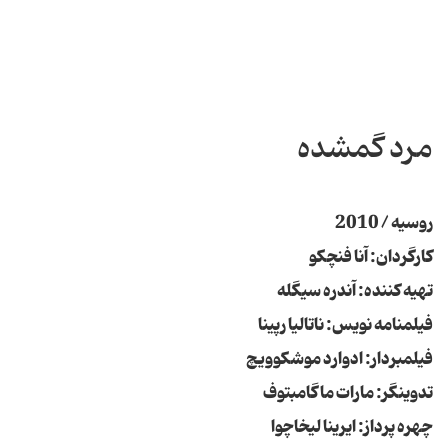
مرد گمشده
روسیه / 2010
کارگردان: آنا فنچکو
تهیه کننده: آندره سیگله
فیلمنامه نویس: ناتالیا رپینا
فیلمبردار: ادوارد موشکوویچ
تدوینگر: مارات ماگامبتوف
چهره پرداز: ایرینا لیخاچوا