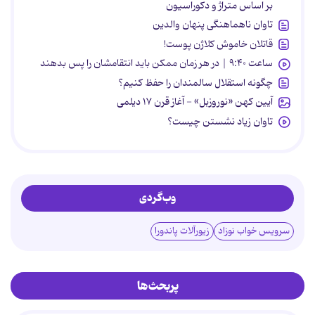
بر اساس متراژ و دکوراسیون
تاوان ناهماهنگی پنهان والدین
قاتلان خاموش کلاژن پوست!
ساعت ۹:۴۰ | در هر زمان ممکن باید انتقامشان را پس بدهند
چگونه استقلال سالمندان را حفظ کنیم؟
آیین کهن «نوروزبل» - آغاز قرن ۱۷ دیلمی
تاوان زیاد نشستن چیست؟
وب‌گردی
سرویس خواب نوزاد
زیورآلات پاندورا
پربحث‌ها