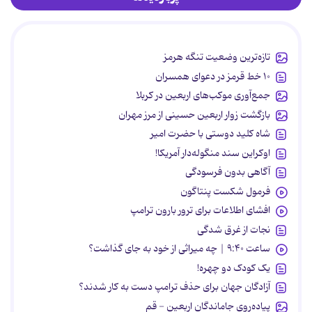
تازه‌ترین وضعیت تنگه هرمز
۱۰ خط قرمز در دعوای همسران
جمع‌آوری موکب‌های اربعین در کربلا
بازگشت زوار اربعین حسینی از مرز مهران
شاه کلید دوستی با حضرت امیر
اوکراین سند منگوله‌دار آمریکا!
آگاهی بدون فرسودگی
فرمول شکست پنتاگون
افشای اطلاعات برای ترور بارون ترامپ
نجات از غرق شدگی
ساعت ۹:۴۰ | چه میراثی از خود به جای گذاشت؟
یک کودک دو چهره!
آزادگان جهان برای حذف ترامپ دست به کار شدند؟
پیاده‌روی جاماندگان اربعین - قم