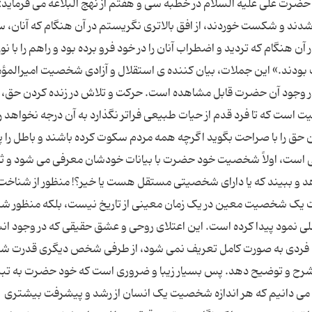
منین، حضرت علی علیه السلام در خطبه سی و هفتم از نهج البلاغه می فرماید
 شدند و شکست خوردند، از افق بالاتری نگریستم در آن هنگام که آنان، س
 هنگام که تردید و اضطراب آنان را در خود فرو برده بود و راهم را با نور
ف بودند.» این جملات، بیان کننده ی استقلال و آزادی شخصیت امیرالمؤ
ر وجود آن حضرت قابل مشاهده است. حرکت و تلاش در زنده کردن حق، د
است که تا فرد قدم از حیات طبیعی فراتر نگذارد به آن درجه نخواهد 
 حق را با صراحت بگوید اگرچه همه مردم سکوت کرده باشند و باطل را پ
ست، اولاً شخصیت خود حضرت با بیانات خودشان معرفی می شود و ثانی
دهد و ببیند که یا دارای شخصیتی مستقل هست یا خیر؟! منظور از شناخت
خت یک شخصیت معین در یک زمان معینی از تاریخ نیست، بلکه منظور ش
ی نمود پیدا کرده است. این اعتلای روحی و عشق حقیقی که در وجود ان
ین فردی به صورت کامل تعریف نمی شود، از طرفی شخص دیگری قدرت ش
ند و شرح و توضیح دهد. پس بسیار زیبا و ضروری است که خود حضرت به تب
ی دانیم که هر اندازه شخصیت یک انسان از رشد و پیشرفت بیشتری