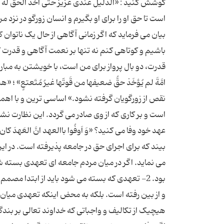
کوشش کنید : «الذَّلیل عندی عزیزٌ حتی اَخَذَ الحقَّ
است تا حق او را برای او بگیرم و انسان زورگو در نزد
بیان می فرماید که اگر زمانی آگاهی از حال یک ناتوا
باشیم و کوتاهی کنم نه تنها بر نعمت آگاهی و قدرت که 
قدرت، دو بال پرواز برای من است، با خویشتن به مبارزه 
امَّةَ لم یُؤخَذ حقُّ ضعیفها من قَوتّها غیرُ مُتَعتعٍ
نقص از زورگویان گرفته نشود.» اساسی ترین و با 
است و بر کاری که از وی صادر می گردد. این نظارت نش
عهد خود وفا می کنید؟ «وَ اَوفُوا باالعهد انَّ العَهد
می نماید. اگر در میان مردم جامعه ای تعهدی بسته
بود. 2- تعهدی که بسته می شود باید از ابتدا مصم
هیچیک از تکالیف و واجباتی که خداوند تعالی بر بند