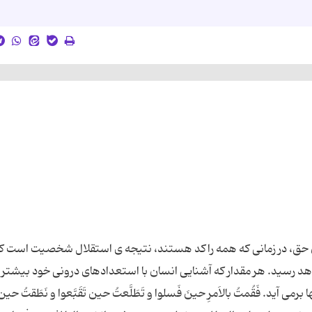
حق، در زمانی که همه راکد هستند، نتیجه ی استقلال شخصیت است که 
واهد رسید. هر مقدار که آشنایی انسان با استعدادهای درونی خود بیشتر
د. فَقُمتُ بالاَمرِ حینَ فَسلوا و تَطَلَّعتُ حین تَقَبَّعوا و نَطَقتُ حین