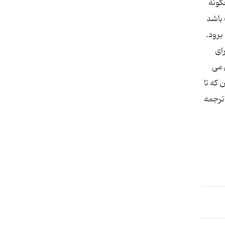
گونه
حریف باشد
بین برود.
ای
 می
 که تا
 ترجمه