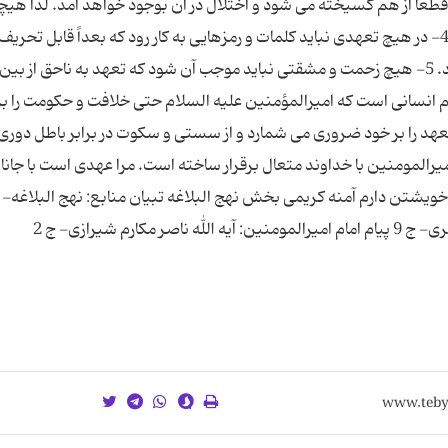
طعاً از هم گسیخته می شود و اختلال در آن بوجود خواهد آمد. لذا هیچ
ارزش و فضیلتی در تعهدهای اجرا نشده وجود ندارد. 4- در هیچ تعهدی نباید کلمات و رمزهایی به کار رود که بعداً قابل ت
و کسی بتواند آن کلمات را بر مقصود خویش تأویل کند. 5- هیچ زحمت و مشقتی نباید موجب آن شود که تعهد به ناحق از 
 انسانی است که امیرالمؤمنین علیه السلام حتی خلافت و حکومت را بر
د را بر خود ضروری می شمارد و از سستی و سکوت در برابر باطل دوری
یرالمومنین با خداوند متعال برقرار ساخته است. مرا عهدی است با جانان
 خویشتن دارم آمنه کریمی بخش نهج البلاغه تبیان منابع: نهج البلاغه-
م شیرازی- ج 2