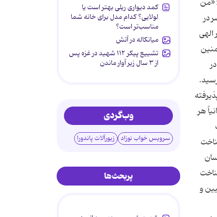
: «من
کمد دیواری ریلی بهتر است یا
لولایی؟ کدام مدل برای خانه شما
ر در
مناسب‌تر است؟
 الهی
میانکاله در آتش
منین
تشییع پیکر ۱۱۲ شهید در غزه پس
از ۳ سال زیر آوار ماندن
ر
رسید.
ذیرفته
اً هر
وب‌گردی
سرویس خواب نوزاد
زیورآلات پاندورا
ناخت
سان
ناخت
پربحث‌ها
یین و