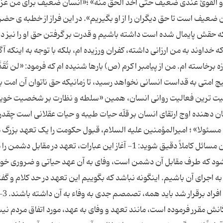
 له و القویُّ عندی ضعیفٌ حتی اخذ الحق منه» ؛«انسان ضعیف برای من عزی
 من ضعیف است تا حق دیگران را از او بگیریم». در این فراز از خطبه ی حض
ن که حقش پایمال شده است داشته باشیم و قدرت بر گرفتن حق او را نیز د
خداوند به من ارزانی داشته، کفران ورزیده ام، بلکه با توجه به اینکه آ
برخاسته ام. من از پیامبر اکرم (ص) بارها شنیده ام که فرمود: «لن تُقَدّ
» ؛ «هیچ امتی به قداست انسانی نخواهد رسید، تا زمانیکه حق ناتوان آن امت 
اهمیت ترین فعالیت روانی انسان، همین «سلطه و نظارت بر شخصیت خو
ان دهنده اوج ارتقای انسان بر قلّه حیات طیبه و حیات عقلانی است چقدر 
َ کان مسئولا» ؛ امیرالمؤمنین علیه السلام، قبول حکومت را یک تعهد بزرگ 
بیند که برای اجرای حق در جامعه پذیرفته است. در این مسائل کاملاً دقیق شوید: 1- آغاز این عبارات، تعهد در مقا
 شود که طرف مقابل آن دشمن است، وفای به آن عهد حیاتی و ضروری خو
م به اجرای آن باشیم. اینگونه نباشد که بگوییم این تعهد در حد کلام و گفت
و از بین رفته است. بلکه به محض اینکه تعهدی میان افراد برقرار شد
گانش مقرر فرموده است، مانند تعهد و وفای به عهد، مورد اتفاق مردم ن