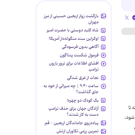
بازگشت زوار اربعین حسینی از مرز
مهران
شاه کلید دوستی با حضرت امیر
اوکراین سند منگوله‌دار آمریکا!
آگاهی بدون فرسودگی
فرمول شکست پنتاگون
افشای اطلاعات برای ترور بارون
ترامپ
نجات از غرق شدگی
ساعت ۹:۴۰ | چه میراثی از خود به
جای گذاشت؟
یک کودک دو چهره!
تا
آزادگان جهان برای حذف ترامپ
دست به کار شدند؟
 شود،
پیاده‌روی جاماندگان اربعین - قم
تمرین رزمی تکاوران ارتش