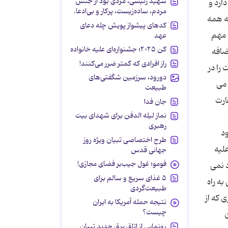
شهید رئیسی، مردی بود از جنس
ارد و
مردم، ساده‌زیست، پرکار و بی‌ادعا.
ه همه
کدهای پیشواز پویش چله دعای
 مهم
عهد
کن ۲۰۲۵؛ جشنواره‌ای علیه خانواده
ضافه
راز افرادی که کمتر ضرر می‌کنند!
را در
دورود، سرزمین شگفتی‌های
 می
طبیعت
ارت
جان فدا
نماز لیله الدفن برای شهدای بیت
رهبری
ود
طرح اختصاصی تبیان ویژه روز
علیه
جهانی قدس
فومو؛ غول جیب‌بر فضای مجازی!
د نمی
۵ غذای سریع و سالم برای
به راه
طبیعت‌گردی
 که از
نتیجه حمله آمریکا به ایران
چیست؟
رونمایی از اتاق برق جدید تبیان