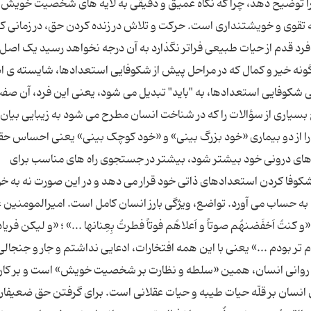
د را توضیح دهد، چرا که نگاه عمیق و دقیقی به لایه های شخصیت خویش د
وی و خویشتنداری است. حرکت و تلاش در زنده کردن حق، در زمانی ک
د قدم از حیات طبیعی فراتر نگذارد به آن درجه نخواهد رسید یک اصل
نه خیر و کمال که در مراحل پیش از شکوفایی استعدادها، شایسته ی ا
 شکوفایی استعدادها، به "باید" تبدیل می شود، یعنی این فرد، آن صفت 
یاری از سؤالات را که در شناخت انسان مطرح می شود به زیبایی بیان
 را از دو بیماری «خود بزرگ بینی» و «خود کوچک بینی» یعنی احساس حق
ادهای درونی خود بیشتر شود، بیشتر در جستجوی راه های مناسب برای
 شکوفا کردن استعدادهای ذاتی خود قرار می دهد و در این صورت نه به خ
ن به حساب می آورد. تواضع، ویژگی بارز انسان کامل است. امیرالمومنین 
نتُ اَخفَضنهُم صوتاً و اَعلاهُم فوتاً فطرتُ بِعِنانها ...» ؛ «و لیکن فریا
ر بودم ...» یعنی با این همه افتخارات، ادعایی نداشتم و جار و جنجالی 
 روانی انسان، همین «سلطه و نظارت بر شخصیت خویش» است و بر کاری
 انسان بر قلّه حیات طیبه و حیات عقلانی است. برای گرفتن حق ضعیفان