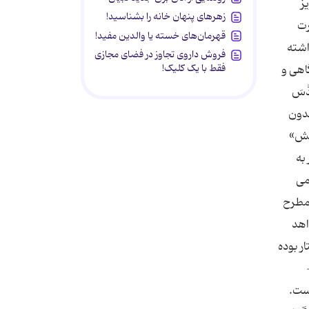
ز
زهرهای پنهان خانه را بشناسید!
رت
قهرمان‌های خسته یا والدین مفید!
اشته
فروش داروی تجاوز در فضای مجازی
فقط با یک کلیک!
گاهی و
َسَ
بدون
یش»
به
می
بل دشمن را مطرح
اهد
ار بوده
 باید همه، تصمصم جدی به وفاء به آن داشته باشند. 3-
یست.