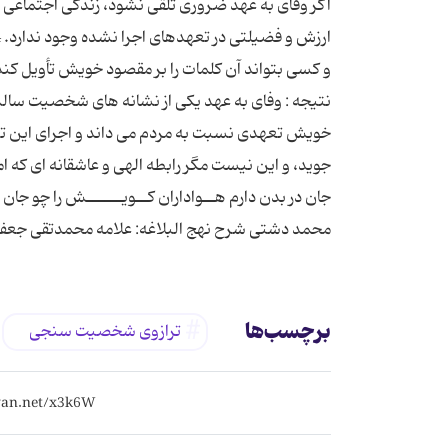
اگر وفای به عهد ضروری تلقی نشود، زندگی اجتماعی ق
نتیجه : وفای به عهد یکی از نشانه های شخصیت سالم
خویش تعهدی نسبت به مردم می داند و اجرای این تعه
جوید، و این نیست مگر رابطه الهی و عاشقانه ای که ام
جان در بدن دارم هــواداران کــویــــــش را چو جان
محمد دشتی شرح نهج البلاغه: علامه محمدتقی جعفری- ج 9 پیام امام امیرالمومنین: آیه الله ناصر مکار
برچسب‌ها
ترازوی شخصیت سنجی