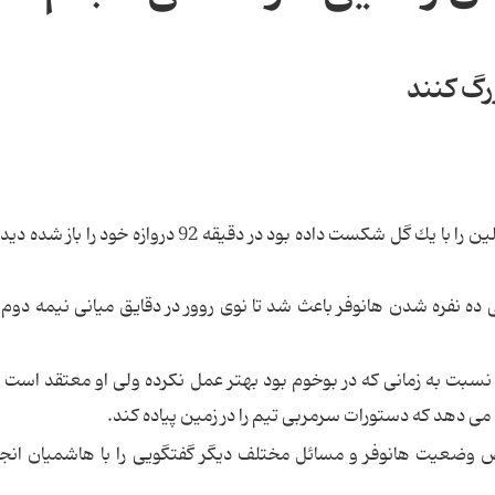
رگ كنند
هانوفر شنبه شب در حالی كه تا ثانیه های آخر،هرتابرلین را با یك گل شكست داده بود در دقیقه 92 دروازه 
 ده نفره شدن هانوفر باعث شد تا نوی روور در دقایق میانی نیمه دوم
سبت به زمانی كه در بوخوم بود بهتر عمل نكرده ولی او معتقد است ا
 می دهد كه دستورات سرمربی تیم را در زمین پیاده كند.
وص وضعیت هانوفر و مسائل مختلف دیگر گفتگویی را با هاشمیان انجا