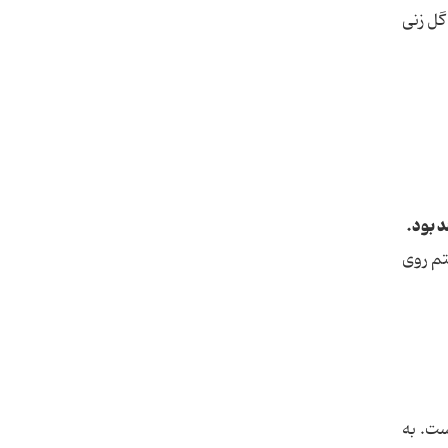
 گل زنی
 بود.
تم روی
ست. به