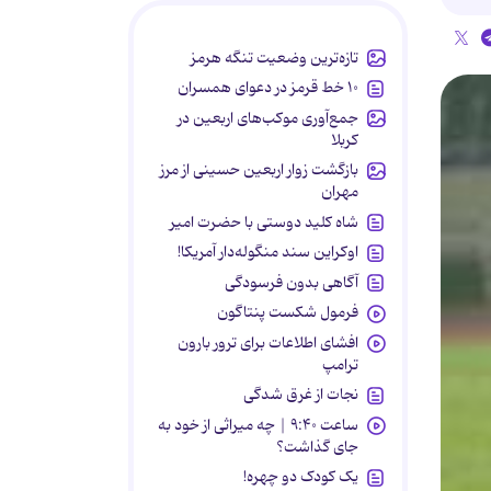
تازه‌ترین وضعیت تنگه هرمز
۱۰ خط قرمز در دعوای همسران
جمع‌آوری موکب‌های اربعین در
کربلا
بازگشت زوار اربعین حسینی از مرز
مهران
شاه کلید دوستی با حضرت امیر
اوکراین سند منگوله‌دار آمریکا!
آگاهی بدون فرسودگی
فرمول شکست پنتاگون
افشای اطلاعات برای ترور بارون
ترامپ
نجات از غرق شدگی
ساعت ۹:۴۰ | چه میراثی از خود به
جای گذاشت؟
یک کودک دو چهره!