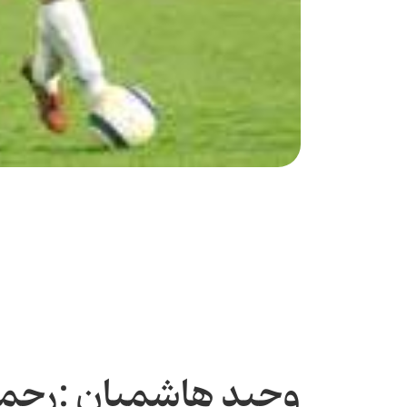
وحید هاشمیان :رحمان