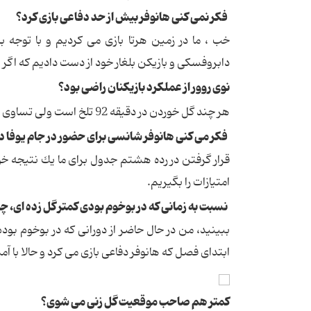
فكر نمی كنی هانوفر بیش از حد دفاعی بازی كرد؟
خب ، ما در زمین هرتا بازی می كردیم و با توجه
دابروفسكی و بازیكن بلغار خود از دست دادیم كه اگر 
نوی روور از عملكرد بازیكنان راضی بود؟
هر چند گل خوردن در دقیقه 92 تلخ است ولی تساوی در خارج از خانه نتیجه بدی نیست و او از عملكرد بازیكنان رضایت داشت.
فكر می كنی هانوفر شانسی برای حضور در جام یوفا د
قرار گرفتن در رده هشتم جدول برای ما یك نتیجه خو
امتیازات را بگیریم.
نسبت به زمانی كه در بوخوم بودی كمتر گل زده ای، چر
ببینید، من در حال حاضر از دورانی كه در بوخوم بود
ابتدای فصل كه هانوفر دفاعی بازی می كرد و حالا با آم
كمتر هم صاحب موقعیت گل زنی می شوی؟