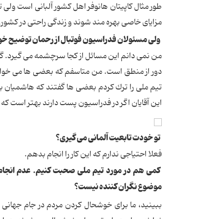
طور مثال كاپیتان هانوفر اهل كشور آلبانی است ولی تابع
مزایای خاصی بهره مند شوند و زندگی راحتی در كشوری
ولی مسئولان فدراسیون فوتبال از رحمان توضیح خواسته
من نمی دانم این مسائل از كجا سرچشمه می گیرد. 
دور از منطق است. من متاسفم كه بعضی ها می خواهن
تیم ملی را ترك كردم بعضی ها گفتند كه هاشمیان 
این آقایان اگر در فدراسیون پست دارند بهتر است كه
تو خودت تابعیت آلمانی می گیری؟
فعلا احتیاجی ندارم كه این كار را انجام بدهم.
كمی هم در مورد تیم ملی صحبت كنیم. عدم انجام ب
موضوع نگران كننده نیست؟
ببینید، ما برای خوشحال كردن مردم در جام جهانی ب