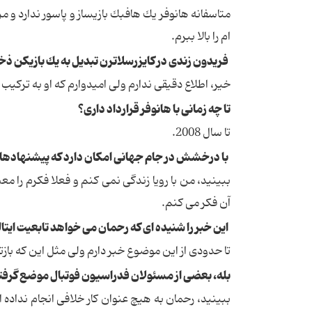
متاسفانه هانوفر یك هافبك بازیساز و پاسور ندارد و من
ام را بالا ببرم.
فریدون زندی در كایزرسلاترن تبدیل به یك بازیكن ذخ
خیر، اطلاع دقیقی ندارم ولی امیدوارم كه او به تركیب 
تا چه زمانی با هانوفر قرارداد داری؟
تا سال 2008.
با درخشش در جام جهانی امكان دارد كه پیشنهادهای 
ببینید، من با رویا زندگی نمی كنم و فعلا فكرم را م
آن فكر می كنم.
این خبر را شنیده ای كه رحمان می خواهد تابعیت ایتال
تا حدودی از این موضوع خبر دارم ولی مثل این كه باز
بله، بعضی از مسئولان فدراسیون فوتبال موضع گرفته
ببینید، رحمان به هیچ عنوان كار خلافی انجام نداد