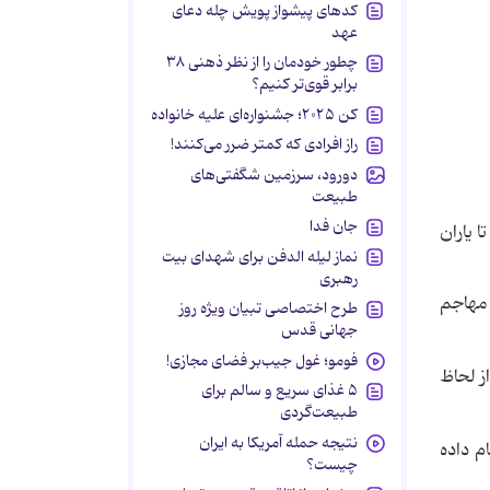
کدهای پیشواز پویش چله دعای
عهد
چطور خودمان را از نظر ذهنی ۳۸
برابر قوی‌تر کنیم؟
کن ۲۰۲۵؛ جشنواره‌ای علیه خانواده
راز افرادی که کمتر ضرر می‌کنند!
دورود، سرزمین شگفتی‌های
طبیعت
جان فدا
خود را باز شده دید تا یاران
نماز لیله الدفن برای شهدای بیت
رهبری
 مهاجم
طرح اختصاصی تبیان ویژه روز
جهانی قدس
فومو؛ غول جیب‌بر فضای مجازی!
ز لحاظ
۵ غذای سریع و سالم برای
طبیعت‌گردی
نتیجه حمله آمریکا به ایران
م داده
چیست؟