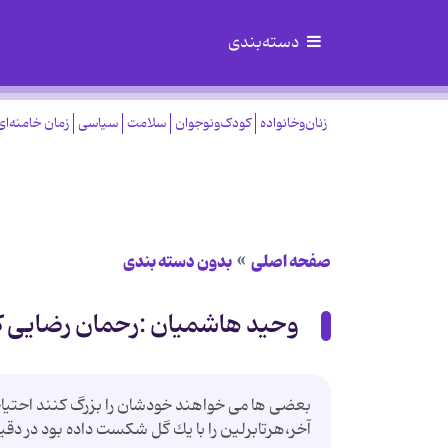
دسته‌بندی
زنان‌وخانواده
کودک‌ونوجوان
سلامت
سیاسی
زمان خامنه‌ای
صفحه اصلی
بدون دسته بندی
وحید هاشمیان :رحمان رضایی كا
بعضی ها می خواهند خودشان را بزرگ كنند احتیاجی
آخر،هرتابرلین را با یك گل شكست داده بود در دقیقه 92 دروازه خود را باز شده دید تا یاران وحید هاشمیان برد را با تساو