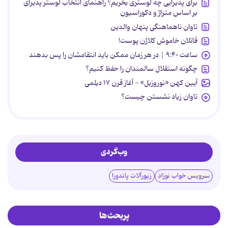
برای پذیرایی چه لوستری بخریم؟ راهنمای انتخاب لوستر پذیرای
بر اساس متراژ و دکوراسیون
تاوان ناهماهنگی پنهان والدین
قاتلان خاموش کلاژن پوست!
ساعت ۹:۴۰ | در هر زمان ممکن باید انتقامشان را پس بدهند
چگونه استقلال سالمندان را حفظ کنیم؟
آیین کهن «نوروزبل» - آغاز قرن ۱۷ دیلمی
تاوان زیاد نشستن چیست؟
وب‌گردی
سرویس خواب نوزاد
زیورآلات پاندورا
پربحث‌ها