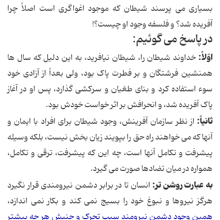
بسیارى مى پرسند شیطان که موجود اغواگرى است اصلاً چرا
آفریده شد؟ و فلسفه وجود او چیست؟!
در پاسخ مى گوئیم:
اوّلاً:
خداوند شیطان را، شیطان نیافرید، به این دلیل که سال ها
همنشین فرشتگان و بر فطرت پاک بود، ولى بعداً از آزادى خود
سوء استفاده کرد و بناى طغیان و سرکشى گذارد، پس او در آغاز
پاک آفریده شد، و انحرافش بر اثر خواست خودش بود.
ثانیاً:
از نظر سازمان آفرینش، وجود شیطان براى افراد با ایمان و
آنها که مى خواهند راه حق را بپویند زیان بخش نیست، بلکه وسیله
پیشرفت و تکامل آنها است، چه این که پیشرفت، ترقى و تکامل،
همواره در میان تضادها صورت مى گیرد.
به عبارت روشن تر:
انسان تا در برابر دشمن نیرومندى قرار نگیرد
هرگز نیروها و نبوغ خود را بسیج نمى کند و بکار نمى اندازد،
همین وجود دشمن نیرومند سبب تحرک و جنبش هر چه بیشتر