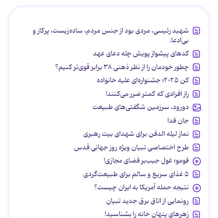
شهید رئیسی، مردی بود از جنس مردم، ساده‌زیست، پرکار و
بی‌ادعا.
کدهای پیشواز پویش چله دعای عهد
چطور خودمان را از نظر ذهنی ۳۸ برابر قوی‌تر کنیم؟
کن ۲۰۲۵؛ جشنواره‌ای علیه خانواده
راز افرادی که کمتر ضرر می‌کنند!
دورود، سرزمین شگفتی‌های طبیعت
جان فدا
نماز لیله الدفن برای شهدای بیت رهبری
طرح اختصاصی تبیان ویژه روز جهانی قدس
فومو؛ غول جیب‌بر فضای مجازی!
۵ غذای سریع و سالم برای طبیعت‌گردی
نتیجه حمله آمریکا به ایران چیست؟
رونمایی از اتاق برق جدید تبیان
زهرهای پنهان خانه را بشناسید!