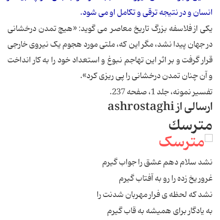
انسان و در نتیجه ترقى و تکامل او مى شود.
یکى از فلاسفه بزرگ تاریخ معاصر مى گوید: «هیچ تمدن درخشانى
در جهان پیدا نشد، مگر این که، ملتى مورد هجوم یک نیروى خارجى
قرار گرفت و بر اثر این تهاجم نبوغ و استعداد خود را به کار انداخت
و آن چنان تمدن درخشانى را پى ریزى کرد».
تفسیر نمونه، جلد 1، صفحه 237.
ارسالی از ashrostaghi
مترسك
نشد سلام دهم عشق را جواب گیرم
غرور یخ زده را رو به آفتاب گیرم
نشد که لحظه ی فرار مهربان شدنت را
به یادگار برای همیشه به قاب گیرم