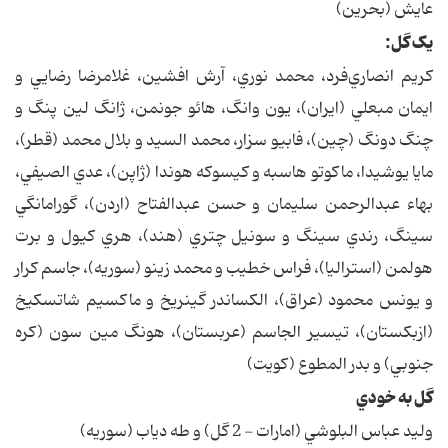
عايش (بحرين)
يک گل:
کريم انصاري‌فرد، محمد نوري، آرش افشين، غلامرضا رضايي و
ايمان مبعلي (ايران)، يون وانگ، هائو جونمن، ژانگ لين پنگ و
چنگ دونگ (چين)، فابيو سزار، محمد السيد و بلال محمد (قطر)،
مايا يوشيدا، ماکوتو هاسبه و کيسوکه هوندا (ژاپن)، عدي الصيفي،
بهاء عبدالرحمن سليمان و حسن عبدالفتاح (اردن)، گورامانگي
سينگ، رندي سينگ و سونيل چتري (هند)، هري کيول و برت
هولمن (استراليا)، فراس خطيب و محمد زينو (سوريه)، جاسم کرار
و يونس محمود (عراق)، الکساندر گينريخ و ماکسيم شاتسکيخ
(ازبکستان)، تيسير الجاسم (عربستان)، هونگ مين سون (کره
جنوبي) و بدر المطوع (کويت)
گل به خودي
وليد عباس البلوشي (امارات - 2 گل) و طه دياب (سوريه)