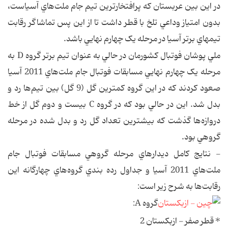
در اين بين عربستان که پرافتخارترين تيم جام ملت‌هاي آسياست،
بدون امتياز وداعي تلخ با قطر داشت تا از اين پس تماشاگر رقابت
تيمهاي برتر آسيا در مرحله يک چهارم نهايي باشد.
ملي پوشان فوتبال کشورمان در حالي به عنوان تيم برتر گروه D به
مرحله يک چهارم نهايي مسابقات فوتبال جام ملت‌هاي 2011 آسيا
صعود کردند که در اين گروه کمترين گل (9 گل) بين تيم‌ها رد و
بدل شد. اين در حالي بود که در گروه C بيست و دوم گل از خط
دروازه‌ها گذشت که بيشترين تعداد گل رد و بدل شده در مرحله
گروهي بود.
- نتايج کامل ديدارهاي مرحله گروهي مسابقات فوتبال جام
ملت‌هاي 2011 آسيا و جداول رده بندي گروه‌هاي چهارگانه اين
رقابت‌ها به شرح زير است:
گروه A:
* قطر صفر - ازبکستان 2