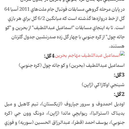
در پايان مرحله گروهي مسابقات فوتبال جام ملت‌هاي 2011 آسيا 64
گل از خط دروازه‌ها گذشته است که ميانگين 6/2 گل براي هر بازي
است. تا به اينجاي مسابقات "اسماعيل عبداللطيف" از بحرين و "کو
جائه چول" از کره جنوبي با چهار گل زده صدرنشين جدول گلزنان
هستند.
4 گل:
اسماعيل عبداللطيف (بحرين) و کو جائه چول (کره جنوبي)
3 گل:
شينجي اوکازاکي (ژاپن)
2 گل:
اوديل احمدوف و سرور جپاروف (ازبکستان)، تيم کاهيل و ميل
يديناک (استراليا)، ريوايچي مائدا (ژاپن)، دونگ وون جي (کره
جنوبي)، يوسف احمد (قطر)، عبدالرزاق الحسين (سوريه) و فوزي