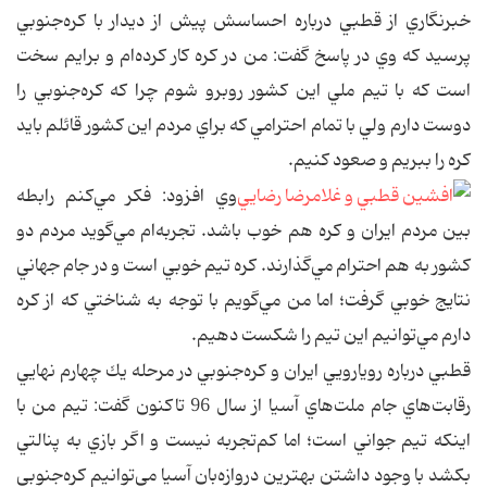
خبرنگاري از قطبي درباره احساسش پيش از ديدار با كره‌جنوبي
پرسيد كه وي در پاسخ گفت: من در كره كار كرده‌ام و برايم سخت
است كه با تيم ملي اين كشور روبرو شوم چرا كه كره‌جنوبي را
دوست دارم ولي با تمام احترامي كه براي مردم اين كشور قائلم بايد
كره را ببريم و صعود كنيم.
وي افزود: فكر مي‌كنم رابطه
بين مردم ايران و كره هم خوب باشد. تجربه‌ام مي‌گويد مردم دو
كشور به هم احترام مي‌گذارند. كره تيم خوبي است و در جام جهاني
نتايج خوبي گرفت؛ اما من مي‌گويم با توجه به شناختي كه از كره
دارم مي‌توانيم اين تيم را شكست دهيم.
قطبي درباره رويارويي ايران و كره‌جنوبي در مرحله يك چهارم نهايي
رقابت‌هاي جام ملت‌هاي آسيا از سال 96 تاكنون گفت: تيم من با
اينكه تيم جواني است؛ اما كم‌تجربه نيست و اگر بازي به پنالتي
بكشد با وجود داشتن بهترين دروازه‌بان آسيا مي‌توانيم كره‌جنوبي