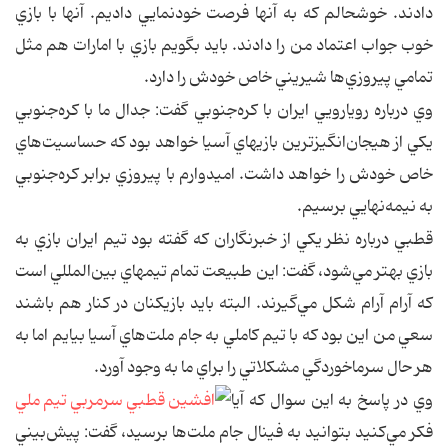
دادند. خوشحالم كه به آنها فرصت خودنمايي داديم. آنها با بازي
خوب جواب اعتماد من را دادند. بايد بگويم بازي با امارات هم مثل
تمامي پيروزي‌ها شيريني خاص خودش را دارد.
وي درباره رويارويي ايران با كره‌جنوبي گفت: جدال ما با كره‌جنوبي
يكي از هيجان‌انگيزترين بازيهاي آسيا خواهد بود كه حساسيت‌هاي
خاص خودش را خواهد داشت. اميدوارم با پيروزي برابر كره‌جنوبي
به نيمه‌نهايي برسيم.
قطبي درباره نظر يكي از خبرنگاران كه گفته بود تيم ايران بازي به
بازي بهتر مي‌شود، گفت: اين طبيعت تمام تيمهاي بين‌المللي است
كه آرام آرام شكل مي‌گيرند. البته بايد بازيكنان در كنار هم باشند
سعي من اين بود كه با تيم كاملي به جام ملت‌هاي آسيا بيايم اما به
هر حال سرماخوردگي مشكلاتي را براي ما به وجود آورد.
وي در پاسخ به اين سوال كه آيا
فكر مي‌كنيد بتوانيد به فينال جام ملت‌ها برسيد، گفت: پيش‌بيني