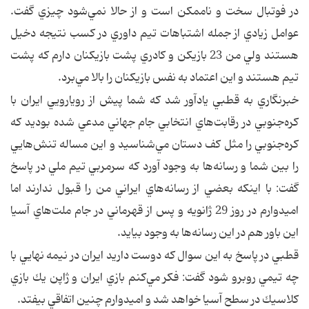
در فوتبال سخت و ناممكن است و از حالا نمي‌شود چيزي گفت.
عوامل زيادي از جمله اشتباهات تيم داوري در كسب نتيجه دخيل
هستند ولي من 23 بازيكن و كادري پشت بازيكنان دارم كه پشت
تيم هستند و اين اعتماد به نفس بازيكنان را بالا مي‌برد.
خبرنگاري به قطبي يادآور شد كه شما پيش از رويارويي ايران با
كره‌جنوبي در رقابت‌هاي انتخابي جام جهاني مدعي شده بوديد كه
كره‌جنوبي را مثل كف دستان مي‌شناسيد و اين مساله تنش‌هايي
را بين شما و رسانه‌ها به وجود آورد كه سرمربي تيم ملي در پاسخ
گفت: با اينكه بعضي از رسانه‌هاي ايراني من را قبول ندارند اما
اميدوارم در روز 29 ژانويه و پس از قهرماني در جام ملت‌هاي آسيا
اين باور هم در اين رسانه‌ها به وجود بيايد.
قطبي در پاسخ به اين سوال كه دوست داريد ايران در نيمه نهايي با
چه تيمي روبرو شود گفت: فكر مي‌كنم بازي ايران و ژاپن يك بازي
كلاسيك در سطح آسيا خواهد شد و اميدوارم چنين اتفاقي بيفتد.