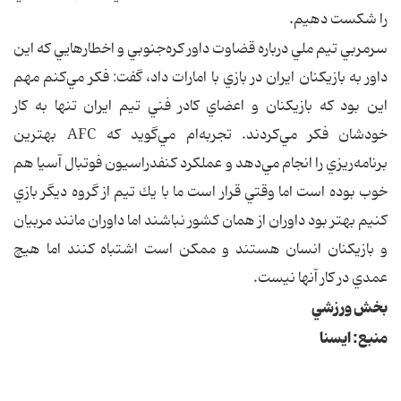
را شكست دهيم.
سرمربي تيم ملي درباره قضاوت داور كره‌جنوبي و اخطارهايي كه اين
داور به بازيكنان ايران در بازي با امارات داد، گفت: فكر مي‌كنم مهم
اين بود كه بازيكنان و اعضاي كادر فني تيم ايران تنها به كار
خودشان فكر مي‌كردند. تجربه‌ام مي‌گويد كه AFC بهترين
برنامه‌ريزي را انجام مي‌دهد و عملكرد كنفدراسيون فوتبال آسيا هم
خوب بوده است اما وقتي قرار است ما با يك تيم از گروه ديگر بازي
كنيم بهتر بود داوران از همان كشور نباشند اما داوران مانند مربيان
و بازيكنان انسان هستند و ممكن است اشتباه كنند اما هيچ
عمدي در كار آنها نيست.
بخش ورزشي
منبع: ايسنا