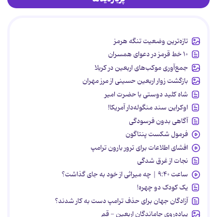
تازه‌ترین وضعیت تنگه هرمز
۱۰ خط قرمز در دعوای همسران
جمع‌آوری موکب‌های اربعین در کربلا
بازگشت زوار اربعین حسینی از مرز مهران
شاه کلید دوستی با حضرت امیر
اوکراین سند منگوله‌دار آمریکا!
آگاهی بدون فرسودگی
فرمول شکست پنتاگون
افشای اطلاعات برای ترور بارون ترامپ
نجات از غرق شدگی
ساعت ۹:۴۰ | چه میراثی از خود به جای گذاشت؟
یک کودک دو چهره!
آزادگان جهان برای حذف ترامپ دست به کار شدند؟
پیاده‌روی جاماندگان اربعین - قم