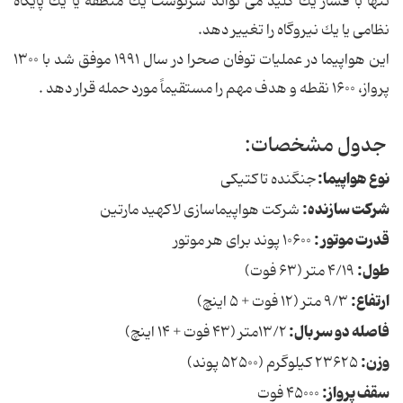
تنها با فشار یك كلید می تواند سرنوشت یك منطقه یا یك پایگاه
نظامی یا یك نیروگاه را تغییر دهد.
این هواپیما در عملیات توفان صحرا در سال ۱۹۹۱ موفق شد با ۱۳۰۰
پرواز، ۱۶۰۰ نقطه و هدف مهم را مستقیماً مورد حمله قرار دهد .
جدول مشخصات:
نوع هواپیما:
جنگنده تاكتیكی
شركت سازنده:
شركت هواپیماسازی لاكهید مارتین
قدرت موتور :
۱۰۶۰۰ پوند برای هر موتور
طول:
۴/۱۹ متر (۶۳ فوت)
ارتفاع:
۹/۳ متر (۱۲ فوت + ۵ اینچ)
فاصله دو سر بال:
۱۳/۲متر (۴۳ فوت + ۱۴ اینچ)
وزن:
۲۳۶۲۵ كیلوگرم (۵۲۵۰۰ پوند)
سقف پرواز:
۴۵۰۰۰ فوت