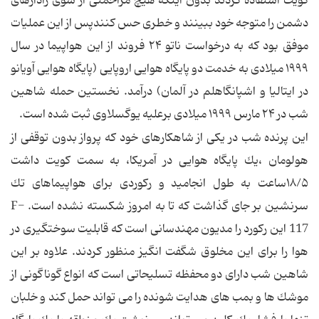
كویت استفاده كردند بدون اینكه هیچ مزاحمتی از سوی رادارهای
دشمن را متوجه خود ببینند و خطری حس كنندپس از این عملیات
موفق بود كه به درخواست ناتو ۲۴ فروند از این هواپیما در سال
۱۹۹۹ میلادی به خدمت دو پایگاه هوایی اروپایی (پایگاه هوایی آویانو
در ایتالیا و اشپانگاهلم در آلمان) درآمد. نخستین حمله شاهین
شب در ۲۴ مارس ۱۹۹۹ میلادی برعلیه یوگسلاوی ثبت شده است.
این پرنده شب در یكی از شاهكارهای خود كه پرواز بدون توقفی از
هولومان ،یك پایگاه هوایی در آمریكا، به سمت كویت داشت
۱۸/۵ساعت به طول انجامید و ركوردی برای هواپیماهای تك
سرنشین بر جای گذاشت كه تا به امروز شكسته نشده است. F-
117 این ركورد را مدیون مهندسانی است كه قابلیت سوختگیری در
هوا را برای این مخلوق شگفت انگیز منظور كردند. علاوه بر این
شاهین شب دارای دو محفظه تسلیحاتی است كه انواع گوناگونی از
موشك ها و بمب های هدایت شونده را می تواند حمل كند و خلبان