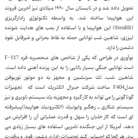
تحویل داده شد و در تابستان سال ۱۹۹۰ میلادی نیز آخرین فروند
این هواپیما ساخته شد. به واسطه تكنولوژی رادارگریزی
(Stealth) این هواپیما و با استفاده از بمب های هدایت شونده
لیزری، شاهین شب توانایی حمله به نقاط بحرانی و غیرقابل نفوذ
دشمن را دارد.
نوآوری در طراحی كه یكی از شاخص های منحصربه فرد F-117
است توانایی جنگی بسیار بالایی را به این پرنده آهنی داده است.
شاهین شب، تك سرنشین و مجهز به دو موتور توربوفن
مدلF404 ساخت شركت جنرال الكتریك است كه تجهیزات
گوناگونی را می تواند به كار گیرد و مجهزبه یك سیستم ناوبری و نیز
سیستم شكاری ـ رهگیر وایونیك (الكترونیك هواپیما)پیشرفته
ای است كه كار خلبان را سهل و قدرت عملیاتی آن را افزایش می
دهد. آمریكا از این جنگنده نامریی استفاده های بسیار زیادی می
برد. هر كجا كه احساس كند تجهیزات راداری دشمن قوی و پرقدرت