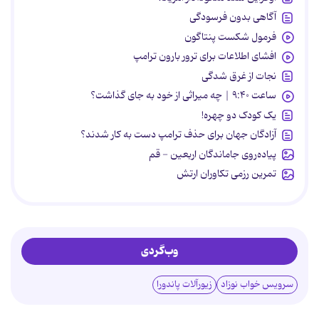
آگاهی بدون فرسودگی
فرمول شکست پنتاگون
افشای اطلاعات برای ترور بارون ترامپ
نجات از غرق شدگی
ساعت ۹:۴۰ | چه میراثی از خود به جای گذاشت؟
یک کودک دو چهره!
آزادگان جهان برای حذف ترامپ دست به کار شدند؟
پیاده‌روی جاماندگان اربعین - قم
تمرین رزمی تکاوران ارتش
وب‌گردی
سرویس خواب نوزاد
زیورآلات پاندورا