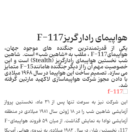
هواپیمای رادار گریزF-117
یكی از قدرتمندترین جنگنده های موجود جهان،
هواپیمایF-117 ، ملقب به «شاهین شب» است. شاهین
شب نخستین هواپیمای رادارگریز (Stealth) است و این
خصوصیت مهم آن را از دیگر جنگنده هامانندF-15 متمایز
می سازد. تصمیم ساخت این هواپیما در سال ۱۹۶۸ میلادی
با دادن مجوز شركت هواپیماسازی لاكهید مارتین گرفته
شد.
این شركت نیز به سرعت تنها پس از ۳۱ ماه، نخستین پرواز
آزمایشی شاهین شب را در ۱۸ ژوئن سال ۱۹۸۱ میلادی در منطقه
آزمایشی نوادا به نمایش گذاشت. از میان ۵۹ فروند هواپیمایF-
117، نخستین شان در سال ۱۹۸۲ میلادی به نیروی هوایی آمریكا