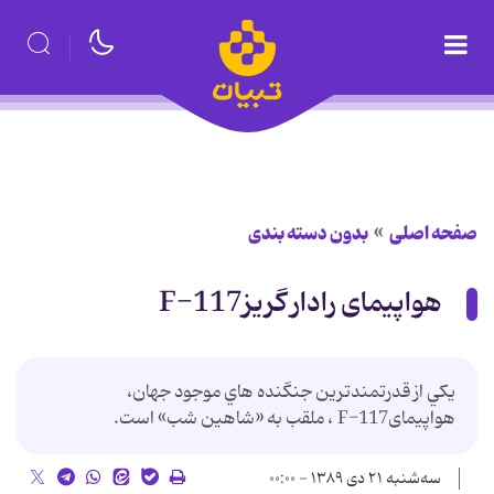
صفحه اصلی
بدون دسته بندی
هواپيمای رادار گریزF-117
يكي از قدرتمندترين جنگنده هاي موجود جهان،
هواپيمایF-117 ، ملقب به «شاهين شب» است.
سه‌شنبه ۲۱ دی ۱۳۸۹ - ۰۰:۰۰