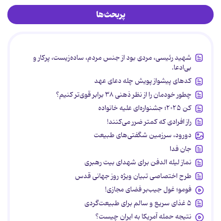
پربحث‌ها
شهید رئیسی، مردی بود از جنس مردم، ساده‌زیست، پرکار و
بی‌ادعا.
کدهای پیشواز پویش چله دعای عهد
چطور خودمان را از نظر ذهنی ۳۸ برابر قوی‌تر کنیم؟
کن ۲۰۲۵؛ جشنواره‌ای علیه خانواده
راز افرادی که کمتر ضرر می‌کنند!
دورود، سرزمین شگفتی‌های طبیعت
جان فدا
نماز لیله الدفن برای شهدای بیت رهبری
طرح اختصاصی تبیان ویژه روز جهانی قدس
فومو؛ غول جیب‌بر فضای مجازی!
۵ غذای سریع و سالم برای طبیعت‌گردی
نتیجه حمله آمریکا به ایران چیست؟