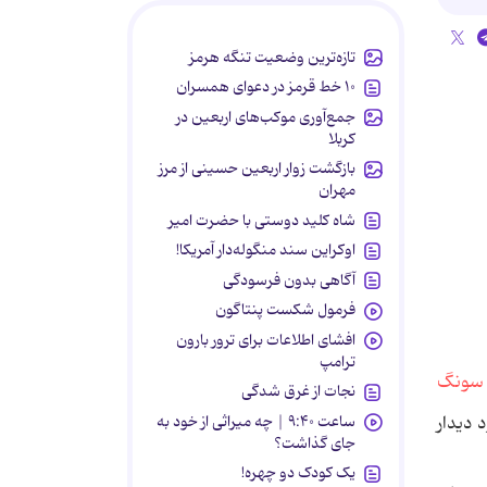
تازه‌ترین وضعیت تنگه هرمز
۱۰ خط قرمز در دعوای همسران
جمع‌آوری موکب‌های اربعین در
کربلا
بازگشت زوار اربعین حسینی از مرز
مهران
شاه کلید دوستی با حضرت امیر
اوکراین سند منگوله‌دار آمریکا!
آگاهی بدون فرسودگی
فرمول شکست پنتاگون
افشای اطلاعات برای ترور بارون
ترامپ
نجات از غرق شدگی
ساعت ۹:۴۰ | چه میراثی از خود به
 دیدار
جای گذاشت؟
یک کودک دو چهره!