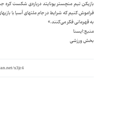
بازیكن تیم منچستر یونایتد درباره‌ی شكست كره جنوب
فراموش كنیم كه شرایط در جام ملتهای آسیا با بازیها
به قهرمانی فكر می‌كنند.»
منبع:ایسنا
بخش ورزشی