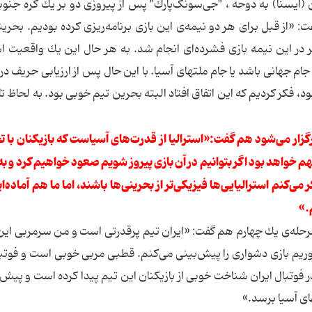
 (ایسنا) به دوحه ، "جی‌سونگ‌پارك" پس از پیروزی دو بر یك كره جنوبی
 «از قبل برای هر دو نیمه‌ی این بازی برنامه‌ریزی كرده بودیم. بحرینی
ر در این نیمه بازی فشرده‌ای انجام شد. به هر حال این یك واقعیت 
ام جهانی باشد یا جام ملتهای آسیا. با این حال پس از ارزیابی حریف د
نها به هدف‌مان كه همان كسب 3 امتیاز بود،‌ فكر كردیم كه این اتفاق افتاد البته بحرین تیم خوبی بود. به لح
برگزار می‌شود هم گفت:«‌استرالیا از قدرت‌های آسیاست كه بازیكنان با تج
 مهم خواهد بود اگر بتوانیم در آن بازی پیروز شویم صعود خواهیم كرد و ب
ی‌كنم استرالیایی‌ها فیزیكی‌تر از بحرینی‌ها باشند، اما ما هم آماده‌ای
.»
در مرحله‌ی یك چهارم هم گفت: «ایران تیم پرقدرتی است و من سرمربی این 
وریم بازی دشواری را پیش‌بینی می‌كنم. قطبی مربی خوبی است و فوتبال
وتبال ایران شناخت خوبی از بازیكنان این تیم پیدا كرده است و پیش‌ب
ای آسیا برسد.»