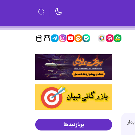
دار
پربازدیدها