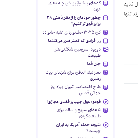
کدهای پیشواز پویش چله دعای
 نباید
عهد
د تنها
چطور خودمان را از نظر ذهنی ۳۸
برابر قوی‌تر کنیم؟
کن ۲۰۲۵؛ جشنواره‌ای علیه خانواده
راز افرادی که کمتر ضرر می‌کنند!
دورود، سرزمین شگفتی‌های
طبیعت
جان فدا
نماز لیله الدفن برای شهدای بیت
رهبری
طرح اختصاصی تبیان ویژه روز
جهانی قدس
فومو؛ غول جیب‌بر فضای مجازی!
۵ غذای سریع و سالم برای
طبیعت‌گردی
نتیجه حمله آمریکا به ایران
چیست؟