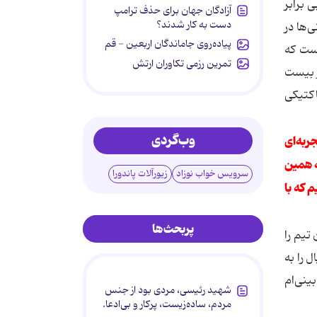
 برابر
آزادگان جهان برای حذف ترامپ
دست به کار شدند؟
‌ها در
پیاده‌روی جاماندگان اربعین - قم
است كه
تمرین رزمی تکاوران ارتش
ر بیست
اظ تاكتیكی
وب‌گردی
ربه‌ای
ه همین
سرویس خواب نوزاد
زیورآلات پاندورا
م كه با
پربحث‌ها
تیم را
 را به
ینی‌ام
شهید رئیسی، مردی بود از جنس
مردم، ساده‌زیست، پرکار و بی‌ادعا.