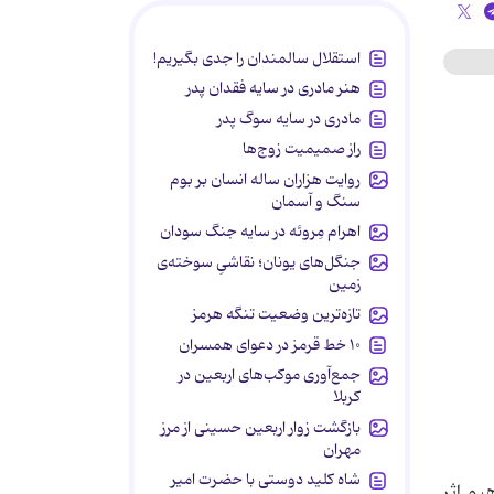
استقلال سالمندان را جدی بگیریم!
هنر مادری در سایه‌ فقدان پدر
مادری در سایه سوگ پدر
راز صمیمیت زوج‌ها
روایت هزاران ساله انسان بر بوم
سنگ و آسمان
اهرام مِروئه در سایه جنگ سودان
جنگل‌های یونان؛ نقاشیِ سوخته‌ی
زمین
تازه‌ترین وضعیت تنگه هرمز
۱۰ خط قرمز در دعوای همسران
جمع‌آوری موکب‌های اربعین در
کربلا
بازگشت زوار اربعین حسینی از مرز
مهران
شاه کلید دوستی با حضرت امیر
یم اثر