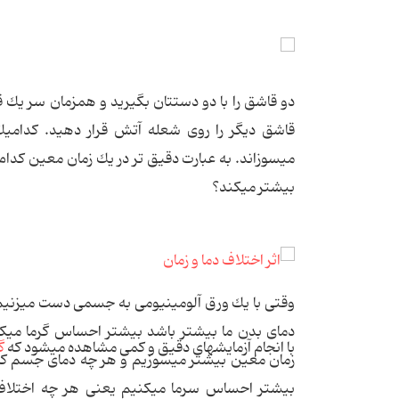
دو قاشق را با دو دستتان بگیرید و همزمان سر یك 
قاشق دیگر را روی شعله آتش قرار دهید. كدامیك
می‏سوزاند. به عبارت دقیق تر در یك زمان معین ك
بیشتر می‏كند؟
وقتی با یك ورق آلومینیومی به جسمی دست می‏زنیم
دمای بدن ما بیشتر باشد بیشتر احساس گرما می‏كن
با انجام آزمایش‏های دقیق و كمی مشاهده می‏شود كه
گ
زمان معین بیشتر می‏سوزیم و هر چه دمای جسم كمت
بیشتر احساس سرما می‏كنیم یعنی هر چه اختلا