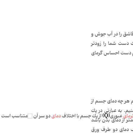
قاشق را در آب جوش و
 دست شما را زودتر
دام دست احساس گرمای
 هر چه دمای جسم از
یم. به عبارتی در یك
(Q)
رمای
عبوری
از یك جسم با اختلاف
دمای
دو سر آن
متناسب است ی
ر از دمای بدن باشد
ف دمای دو طرف ورق