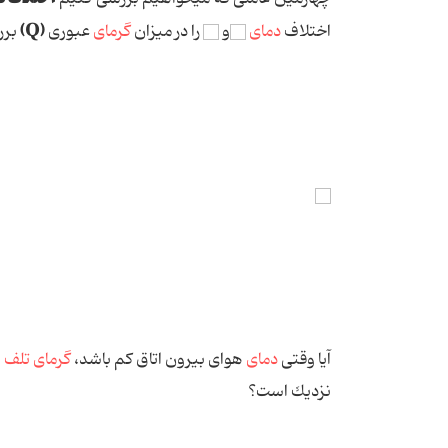
(Q)
اختلاف
دمای
و
را در میزان
گرمای
عبوری
برر
آیا وقتی
دمای
هوای بیرون اتاق كم باشد،
گرمای تلف 
نزدیك است؟