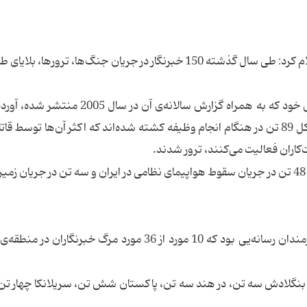
فدراسیون بین‌المللی خبرنگاران (IFJ) در گزارشی اعلام كرد: طی سال گذشته 150 خبرنگار در جریان‌ جنگ‌ها، تروره
به نقل از خبرگزاری فرانسه، این فدراسیون در گزارش خود كه به همراه گزارش سالانه‌ی آن د
این سال بدترین سال برای خبرنگاران بوده است. در كل 89 تن در هنگام انجام وظیفه كشته شده‌اند كه اكثر آن‌ها توسط
كاران فعالیت می‌كنند، ترور شدند.
حدود 61 تن در جریان گزارش فجایع جان باخته‌اند كه 48 تن در جریان سقوط هواپیمای نظامی در ایران و سه تن در جریان 
فیلیپین، دومین منطقه‌ی خطرناك در جهان برای كارمندان رسانه‌یی بود كه 10 مورد از 36 مورد مرگ خبرنگا
 بنگلادش سه تن، در هند سه تن، پاكستان شش تن، سریلانكا چهار تن 