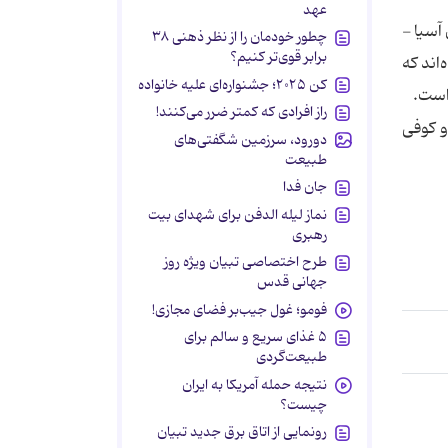
عهد
 منطقه‌ی آسیا -
چطور خودمان را از نظر ذهنی ۳۸
برابر قوی‌تر کنیم؟
ه‌اند كه
کن ۲۰۲۵؛ جشنواره‌ای علیه خانواده
است.
راز افرادی که کمتر ضرر می‌کنند!
و كوفی
دورود، سرزمین شگفتی‌های
طبیعت
جان فدا
نماز لیله الدفن برای شهدای بیت
رهبری
طرح اختصاصی تبیان ویژه روز
جهانی قدس
فومو؛ غول جیب‌بر فضای مجازی!
۵ غذای سریع و سالم برای
طبیعت‌گردی
نتیجه حمله آمریکا به ایران
چیست؟
رونمایی از اتاق برق جدید تبیان