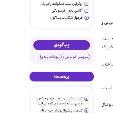
اوکراین سند منگوله‌دار آمریکا!
آگاهی بدون فرسودگی
فرمول شکست پنتاگون
ا، بلایای طبیعی و
ر سال 2005 منتشر شده، آورده است:
وب‌گردی
 قاتلانی كه
سرویس خواب نوزاد
زیورآلات پاندورا
زمین‌لرزه‌ی
پربحث‌ها
ران در منطقه‌ی آسیا -
شهید رئیسی، مردی بود از جنس
مردم، ساده‌زیست، پرکار و بی‌ادعا.
و نپال
کدهای پیشواز پویش چله دعای