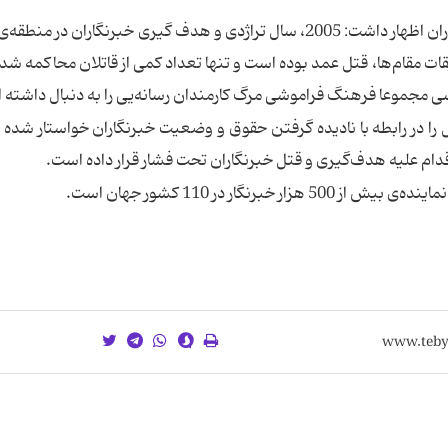
كریستوفر وارن، رییس فدراسیون بین‌المللی خبرنگاران اظهار داشت: 2005، سال تراژدی و هدف گیری خبرنگاران در
از این موارد با تحقیقات مقام‌ها، قتل عمد بوده است و تنها تعداد كمی از قاتلان محاكمه شد
ی مجموعا فرهنگ فراموشی مرگ كارمندان رسانه‌یی را به دنبال داشته 
ا در رابطه با نادیده گرفتن حقوق و وضعیت خبرنگاران خواستار شده 
اقدام علیه هدف‌گیری و قتل خبرنگاران تحت فشار قرار داده است.
گار در 110 كشور جهان است.