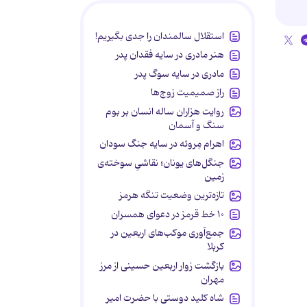
استقلال سالمندان را جدی بگیریم!
هنر مادری در سایه‌ فقدان پدر
مادری در سایه سوگ پدر
راز صمیمیت زوج‌ها
روایت هزاران ساله انسان بر بوم
سنگ و آسمان
اهرام مِروئه در سایه جنگ سودان
جنگل‌های یونان؛ نقاشیِ سوخته‌ی
زمین
تازه‌ترین وضعیت تنگه هرمز
۱۰ خط قرمز در دعوای همسران
جمع‌آوری موکب‌های اربعین در
کربلا
بازگشت زوار اربعین حسینی از مرز
مهران
شاه کلید دوستی با حضرت امیر