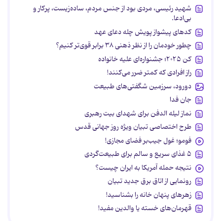
شهید رئیسی، مردی بود از جنس مردم، ساده‌زیست، پرکار و
بی‌ادعا.
کدهای پیشواز پویش چله دعای عهد
چطور خودمان را از نظر ذهنی ۳۸ برابر قوی‌تر کنیم؟
کن ۲۰۲۵؛ جشنواره‌ای علیه خانواده
راز افرادی که کمتر ضرر می‌کنند!
دورود، سرزمین شگفتی‌های طبیعت
جان فدا
نماز لیله الدفن برای شهدای بیت رهبری
طرح اختصاصی تبیان ویژه روز جهانی قدس
فومو؛ غول جیب‌بر فضای مجازی!
۵ غذای سریع و سالم برای طبیعت‌گردی
نتیجه حمله آمریکا به ایران چیست؟
رونمایی از اتاق برق جدید تبیان
زهرهای پنهان خانه را بشناسید!
قهرمان‌های خسته یا والدین مفید!