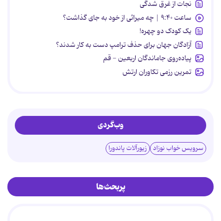
نجات از غرق شدگی
ساعت ۹:۴۰ | چه میراثی از خود به جای گذاشت؟
یک کودک دو چهره!
آزادگان جهان برای حذف ترامپ دست به کار شدند؟
پیاده‌روی جاماندگان اربعین - قم
تمرین رزمی تکاوران ارتش
وب‌گردی
سرویس خواب نوزاد
زیورآلات پاندورا
پربحث‌ها