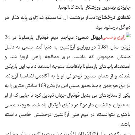
جایزه‌ی بهترین ورزشكار ایالت كاتالونیا.
نقطه‌ی درخشان:
دیدار برگشت ال كلاسیكو كه ژاوی پایه گذار هر
دو گل بارسلونا بود.
لیونل مسی:
مهاجم تیم فوتبال بارسلونا در 24
ژوئن سال 1987 در روزاریو آرژانتین به دنیا آمد. مسی به دلیل
مشكل هورمونی كه داشت برای معالجه راهی اروپا شد و
استعدادیاب‌های بارسلونا بلافاصله متوجه استعداد ناب این بازیكن
شدند و از همان سنین نوجوانی او را به آكادمی لاماسیا آوردند.
تزریق هورمون و معالجه‌ی مسی این بازیكن 169 سانتی متری را به
یكی از ستاره‌های بی بدیل فوتبال جهان تبدیل كرد تا جایی كه از او
به عنوان جانشین مارادونا در دنیای فوتبال یاد شد. هرچند مسی
تاكنون نتوانسته در تیم ملی آرژانتین درخشش خاصی داشته
باشد.
مسی كه در سال 2009 با اختلاف زیاد نسبت به كریستیانو رونالدو