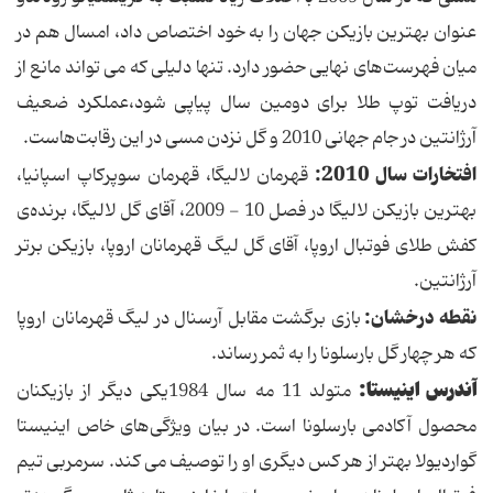
عنوان بهترین بازیكن جهان را به خود اختصاص داد، امسال هم در
میان فهرست‌های نهایی حضور دارد. تنها دلیلی كه می تواند مانع از
دریافت توپ طلا برای دومین سال پیاپی شود،‌عملكرد ضعیف
آرژانتین در جام جهانی 2010 و گل نزدن مسی در این رقابت‌هاست.
افتخارات سال 2010:
قهرمان لالیگا، قهرمان سوپركاپ اسپانیا،
بهترین بازیكن لالیگا در فصل 10 - 2009، آقای گل لالیگا، برنده‌ی
كفش طلای فوتبال اروپا، آقای گل لیگ قهرمانان اروپا، بازیكن برتر
آرژانتین.
نقطه درخشان:
بازی برگشت مقابل آرسنال در لیگ قهرمانان اروپا
كه هر چهار گل بارسلونا را به ثمر رساند.
آندرس اینیستا:
متولد 11 مه سال 1984یكی دیگر از بازیكنان
محصول آكادمی بارسلونا است. در بیان ویژگی‌های خاص اینیستا
گواردیولا بهتر از هر كس دیگری او را توصیف می كند. سرمربی تیم