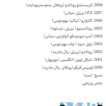
2008: كریستیانو رونالدو (پرتغال، منچستریونایتد)
2007: كاكا (برزیل، میلان)
2006: كاناوارو ( ایتالیا، یوونتوس)
2005: رونالدینیو ( برزیل، بارسلونا)
2004: آندره شونچنكو (اوكراین، میلان)
2003: پاول ندود ( چك، یوونتوس)
2002: رونالدو (برزیل، رئال مادرید)
2001: مایكل اوون (انگلیس، لیورپول)
2000:لوییس فیگو (پرتغال، رئال مادرید)
منبع : ایسنا
بخش ورزشی