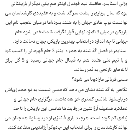
وزلی اسنایدر، هافبك تیم فوتبال اینتر هم یكی دیگر از بازیكنانی
بود كه سال پرباری را پشت سر گذاشت و به عقیده‌ی كارشناسان می
توانست توپ طلای جهان را به هلند ببرد،‌اما در میان تعجب نام این
بازیكن در میان 3 نامزد نهایی قرار نگرفت،‌تا مشخص شود جام
جهانی تا چه اندازه در انتخاب بهترین بازیكن جهان دخالت دارد.
اسنایدر در فصل گذشته به همراه اینتر 3 جام قهرمانی را كسب كرد
و با تیم ملی هلند هم به فینال جام جهانی رسید و 5 گل برای
لاله‌های نارنجی به ثمر رساند.
مسی قربانی مارادونا می شود؟
نگاهی به گذشته‌ نشان می دهد كه مسی نسبت به دو همبازی‌اش
در بارسلونا شانس كمتری خواهد داشت. برگزاری جام جهانی و
عملكرد ضعیف آرژانتین در رقابت‌ها شانس این بازیكن را تا حد
زیادی كم كرده است، هرچند بازی فانتزی او در بارسلونا همچنان می
تواند كارشناسان را برای انتخاب این جادوگر آرژانتینی متقاعد كند.