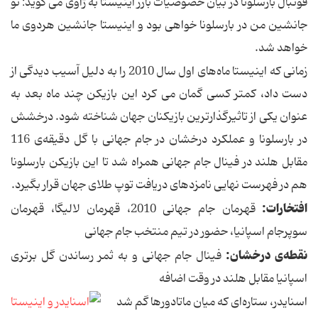
فوتبال بارسلونا در بیان خصوصیات بارز اینیستا به ژاوی می گوید: تو
جانشین من در بارسلونا خواهی بود و اینیستا جانشین هردوی ما
خواهد شد.
زمانی كه اینیستا ماه‌های اول سال 2010 را به دلیل آسیب دیدگی از
دست داد، كمتر كسی گمان می كرد این بازیكن چند ماه بعد به
عنوان یكی از تاثیرگذارترین بازیكنان جهان شناخته شود. درخشش
در بارسلونا و عملكرد درخشان در جام جهانی با گل دقیقه‌ی 116
مقابل هلند در فینال جام جهانی همراه شد تا این بازیكن بارسلونا
هم در فهرست نهایی نامزدهای دریافت توپ طلای جهان قرار بگیرد.
افتخارات:
قهرمان جام جهانی 2010، قهرمان لالیگا، قهرمان
سوپرجام اسپانیا، حضور در تیم منتخب جام جهانی
نقطه‌ی درخشان:
فینال جام جهانی و به ثمر رساندن گل برتری
اسپانیا مقابل هلند در وقت اضافه
اسنایدر، ستاره‌ای كه میان ماتادورها گم شد