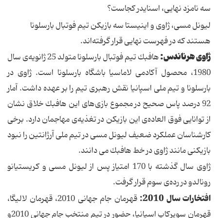
سه نامزد نهایی، اسنایدر كجاست؟
لیونل مسی، ژاوی و اینیستا سه بازیكن تیم فوتبال بارسلونا
هستند كه در فهرست نهایی قرار گرفته‌اند.
ژاوی هرناندس:
هافبك تیم فوتبال بارسلونا متولد 25 ژانویه‌ی سال
1980، محصول آكادمی لاماسیا باشگاه بارسلونا است. ژاوی در
بارسلونا و تیم ملی اسپانیا نقش رهبری تیم را بر عهده داشت. آمار
92 درصد پاس صحیح در مجموع بازی‌های این هافبك خلاق نشان
از توانایی فوق العاده‌ی این بازیكن در تغذیه‌ی مهاجمان دارد. برخی
كارشناسان عملكرد ضعیف لیونل مسی در تیم ملی آرژانتین را نبود
بازیكنی مانند ژاوی در خط هافبك می دانند.
ژاوی سال گذشته با 170 امتیاز پس از لیونل مسی و كریستیانو
رونالدو در رده‌ی سوم قرار گرفت.
افتخارات سال 2010:
قهرمان جام جهانی 2010، قهرمان لالیگا،
قهرمان سوپركاپ اسپانیا، حضور در تیم منتخب جام جهانی 2010و