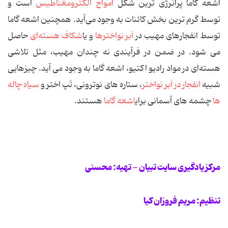
اشعه گاما پرانرژی ‌ترین شكل
امواج الكترومغناطیس
است و
توسط گرم‌ ترین بخش كائنات به ‌وجود می‌آید. همچنین اشعه گاما
توسط انفجارهای مهیب در
اَبر نواخترها
و یا
شكاف هسته‌ای
حاصل
می‌ شود. در ضمن در فرآیندی نه چندان مهیب، مثل تلاشی
هسته‌ای در مواد رادیو اكتیو، اشعه گاما به ‌وجود می ‌آید. چیزهایی
شبیه
انفجار در اَبر نواختر
، ستاره‌ های نوترونی، تَپ اختر و
سیاه چاله
‌ها
چشمه‌ های آسمانی برای
اشعه گاما
هستند.
مرکز یادگیری سایت تبیان - تهیه: محسنی
تنظیم: مریم فروزان کیا