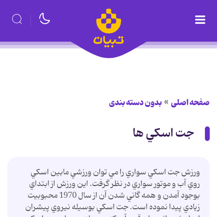
صفحه اصلی
بدون دسته بندی
جت اسکي ها
ورزش جت اسکي سواري را مي توان ورزشي مابين اسکي
روي آب و موتور سواري در نظر گرفت. اين ورزش از ابتداي
بوجود آمدن و همه گاني شدن آن از سال 1970 محبوبيت
زيادي پيدا نموده است. جت اسکي بوسيله نيروي پيشران