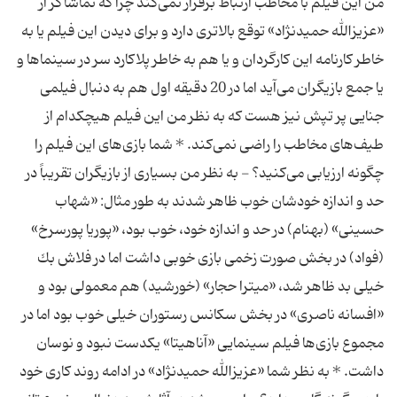
من این فیلم با مخاطب ارتباط برقرار نمی‌كند چرا كه تماشاگر از
«عزیزالله حمیدنژاد» توقع بالاتری دارد و برای دیدن این فیلم یا به
خاطر كارنامه این كارگردان و یا هم به خاطر پلاكارد سر در سینماها و
یا جمع بازیگران می‌آید اما در 20 دقیقه اول هم به دنبال فیلمی
جنایی پر تپش نیز هست كه به نظر من این فیلم هیچكدام از
طیف‌های مخاطب را راضی نمی‌كند. * شما بازی‌های این فیلم را
چگونه ارزیابی می‌كنید؟ - به نظر من بسیاری از بازیگران تقریباً در
حد و اندازه خودشان خوب ظاهر شدند به طور مثال: «شهاب
حسینی» (بهنام) در حد و اندازه خود، خوب بود، «پوریا پورسرخ»
(فواد) در بخش صورت زخمی بازی خوبی داشت اما در فلاش بك
خیلی بد ظاهر شد، «میترا حجار» (خورشید) هم معمولی بود و
«افسانه ناصری» در بخش سكانس رستوران خیلی خوب بود اما در
مجموع بازی‌ها فیلم سینمایی «آناهیتا» یكدست نبود و نوسان
داشت. * به نظر شما «عزیزالله حمیدنژاد» در ادامه روند كاری خود