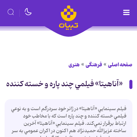
صفحه اصلی
فرهنگی
هنری
«آناهيتا» فيلمي چند پاره و خسته كننده
فيلم سينمايي «آناهيتا» در ژانر خود سردرگم است و به نوعي
فيلمي خسته كننده و چند پاره است كه با مخاطب خود
ارتباط برقرار نمي‌كند. فيلم سينمايي «آناهيتا» آخرين
ساخته عزيزالله حميدنژاد هم اكنون در اكران عمومي به سر