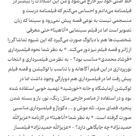
خط اصلی خود نیز خارج می‌شود و من این اشكالات را بیشتر در
فیلمنامه می‌دانم و احساس می‌كنم كه فیلمنامه درست و
منسجمی نیست به نوعی قصه پیش نمی‌رود و سینما كه زبان
تصویر است اما در فیلم سینمایی «آناهیتا» حتی معرفی
شخصیت‌ها هم با دیالوگ صورت می‌گیرد كه این شیوه تماشاگر را
از ژانر و قصه فیلم نیز دور می‌كند. * به نظر شما نحوه فیلمبرداری
«فرشاد محمدی» مناسب بود؟ - به نظر من فیلمبرداری و انتخاب
نورپردازی در این فیلم آگاهانه و با تناسب با لوكیشن و قصه فیلم
پیش رفت اما در فیلمبرداری هم دوپارگی وجود داشت اما در
لوكیشن آزمایشگاه و خانه «خورشید» تهمید خوبی استفاده شده
بود و در استفاده از عناصر خارجی مثل: رنگ، نور، باز و بسته شدن
پنجره، فضای سرد، تله موش و ... دكوپاژ و فیلمبرداری مناسبی
صورت گرفته است. * به نظر شما «آناهیتا» در كارنامه «عزیزالله
حمیدنژاد» چه جایگاهی دارد؟ - «عزیزالله حمیدنژاد» فیلمساز