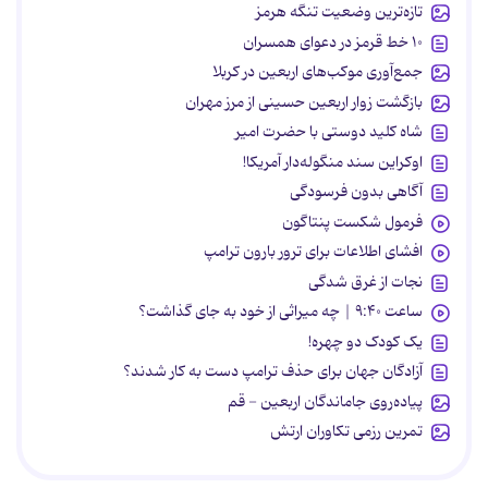
تازه‌ترین وضعیت تنگه هرمز
۱۰ خط قرمز در دعوای همسران
جمع‌آوری موکب‌های اربعین در کربلا
بازگشت زوار اربعین حسینی از مرز مهران
شاه کلید دوستی با حضرت امیر
اوکراین سند منگوله‌دار آمریکا!
آگاهی بدون فرسودگی
فرمول شکست پنتاگون
افشای اطلاعات برای ترور بارون ترامپ
نجات از غرق شدگی
ساعت ۹:۴۰ | چه میراثی از خود به جای گذاشت؟
یک کودک دو چهره!
آزادگان جهان برای حذف ترامپ دست به کار شدند؟
پیاده‌روی جاماندگان اربعین - قم
تمرین رزمی تکاوران ارتش