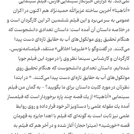
نمی‌كند. به گزارش خبرنگار سینمایی فارس، فیلم سینمایی
«آناهیتا» آخرین ساخته عزیزالله حمیدنژاد هم اكنون در اكران
عمومی به سر می‌برد و این فیلم ششمین اثر این كارگردان است و
در خلاصه داستان آن آمده است: داستان تعدادی دانشجوست كه
هنگام تحقیق روی مولكول‌های آب به حقایق تازه‌ای دست پیدا
می‌كنند. در گفت‌وگو‌ با «علیرضا اخلاقی» منتقد، فیلمنامه‌نویس،
كارگردان و كارشناس سینما نظر وی را در مورد این فیلم جویا
شده‌ایم. داستان تعدادی دانشجوست كه هنگام تحقیق روی
مولكول‌های آب به حقایق تازه‌ای دست پیدا می‌كنند. * در ابتدا
نظرتان در مورد كلیت داستان برای ما بگویید؟ - به گمان من فیلم
سینمایی «آناهیتا» از یك قصه چند پاره برخوردار است كه فیلمساز
آمده یك مقوله علمی را دستاویز اثر خود قرار داده و روی روابط
علمی نیز ثابت است به گونه‌ای كه فیلم با اهدا جایزه به قهرمان
قصه «خورشید» (میترا حجار) آغاز شده و در آخر هم كه فیلم به