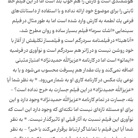
هوشمندی است و كارش را هم خوب بلد است اما در این فیلم خط
ثابتی را برای موضوع خود ارائه نداده و با استفاده از داستانك‌های
فرعی یك لطمه به كارش وارد شده است اما به طور مثال در فیلم
سینمایی «اشك سرما» فیلم بسیار ساده و روان مطرح شد،
«آناهیتا» در فیلمنامه سردرگم است و فیلمساز تكلیفش از آغاز با
خود روشن نیست و در ژانر هم سردرگم است و نوآوری در فرضیه
«ایماتو» است اما در كارنامه «عزیزالله حمیدنژاد» امتیاز مثبتی
اضافه نمی‌كند و یك مقدار هم پسرفت محسوب می‌شود و یا به
نوعی یك مكس در كارنامه كاری او به شمار می‌رود. * به نظر شما آیا
«عزیزالله حمیدنژاد» در این فیلم جسارت به خرج نداده است؟ -
بله، جسارت در تمام كارنامه «عزیزالله حمیدنژاد» وجود دارد و این
برای او مسئله تازه‌ای نیست اما نكته‌ای كه وجود دارد این است كه
نوآوری این فیلم نسبت به آثار قبلی او تاثیرگذار نیست. * به نظر
شما آیا این فیلم با تماشاگر ارتباط برقرار می‌كند یا خیر؟ - به نظر