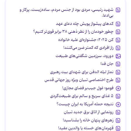
شهید رئیسی، مردی بود از جنس مردم، ساده‌زیست، پرکار و
بی‌ادعا.
کدهای پیشواز پویش چله دعای عهد
چطور خودمان را از نظر ذهنی ۳۸ برابر قوی‌تر کنیم؟
کن ۲۰۲۵؛ جشنواره‌ای علیه خانواده
راز افرادی که کمتر ضرر می‌کنند!
دورود، سرزمین شگفتی‌های طبیعت
جان فدا
نماز لیله الدفن برای شهدای بیت رهبری
طرح اختصاصی تبیان ویژه روز جهانی قدس
فومو؛ غول جیب‌بر فضای مجازی!
۵ غذای سریع و سالم برای طبیعت‌گردی
نتیجه حمله آمریکا به ایران چیست؟
رونمایی از اتاق برق جدید تبیان
زهرهای پنهان خانه را بشناسید!
قهرمان‌های خسته یا والدین مفید!