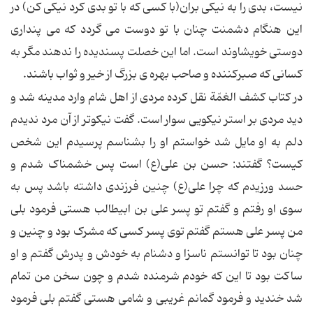
نیست، بدی را به نیکی بران(با کسی که با تو بدی کرد نیکی کن) در
این هنگام دشمنت چنان با تو دوست می گردد که می پنداری
دوستی خویشاوند است. اما این خصلت پسندیده را ندهند مگر به
کسانی که صبرکننده و صاحب بهره ی بزرگ از خیر و ثواب باشند.
در کتاب کشف الغمّة نقل کرده مردی از اهل شام وارد مدینه شد و
دید مردی بر استر نیکویی سوار است. گفت نیکوتر از آن مرد ندیدم
دلم به او مایل شد خواستم او را بشناسم پرسیدم این شخص
کیست؟ گفتند: حسن بن علی(ع) است پس خشمناک شدم و
حسد ورزیدم که چرا علی(ع) چنین فرزندی داشته باشد پس به
سوی او رفتم و گفتم تو پسر علی بن ابیطالب هستی فرمود بلی
من پسر علی هستم گفتم توی پسر کسی که مشرک بود و چنین و
چنان بود تا توانستم ناسزا و دشنام به خودش و پدرش گفتم و او
ساکت بود تا این که خودم شرمنده شدم و چون سخن من تمام
شد خندید و فرمود گمانم غریبی و شامی هستی گفتم بلی فرمود