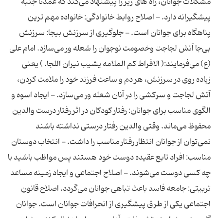
مشکلات جوانان، راه های زیر را پیشنهاد می‌کند که عمدتاً جنبه
پیشگیرانه دارد. - اصلاح روابط خانوادگی: خانواده مهم ترین
پناهگاه برای جوانان است. - جلوگیری از سرزنش بیجا: سرزنش
بی‌جا آتش لجاجت وخصومت نوجوان را شعله ور می‌سازد. امام علی
(ع) می‌فرمایند:( الافراط کم الملامه یشیب نیران اللجا. ) یعنی
زیاده روی در سرزنش، هر دم و ساعت فرزند خود را ملامت کردن،
آتش لجاجت و سرکشی را در آنان شعله ور می‌سازد. - ایجاد اسوه و
الگوی مناسب برای جوانان: رفتار کودکان در اثر رفتار درست والدین
محفوظ می‌ماند. وقتی والدین رفتار درستی نداشته باشند
نمی‌توان از جوانان انتظار رفتار مناسب را داشت. - انتخاب دوستان
مناسب: افراد تابع عقیده دوست خود هستند پس مواظب باشید با
چه کسی دوست می‌شوند. - اصلاح اجتماعی و ایجاد زمینه مساعد
تربیتی: جامعه فاسد باعث تباهی جوانان می‌گردد. اصلاح قانون
اجتماعی یکی از طرق پیشگیری از انحرافات جوانان است. جوانان