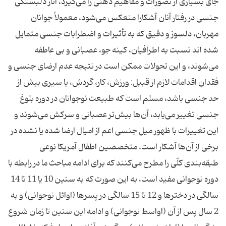
جای بسیاری از تصورات و مفاهیم ذهنی را می‌گیرد، آثار دلبستگی
جنسی در رفتار آنان آشکارا منعکس می‌شود، معمولاً جوانان
مهربان، دلسوز و دقیق که به تأثیرات و اضطرابات جنسی متمایل
شده اند نسبت به اطرافیان، کینه جو، عصبانی و بی عاطفه
می‌شوند، و این تحولات ممکن است در نتیجه عدم ارضای جنسی و
فقدان اقدامات لازم از قبیل: ورزش، کار، گردش، یا سیری بیش از
حد جنسی باشد، مسلم است که طبیعت نوجوانان در دوره بلوغ
جنسی تغییر می‌یابد، آن‌ها بیش‌تر عصبانی و سرکش می‌شوند و
این تغییرات با ظهور میل جنسی اعم از امیال ارضا شده یا نشده در
برخی از آن‌ها آشکار است. متخصصین اطفال آمریکا نوعی
طبقه‌بندی کلّی را مطرح می‌کنند که برای ادامه مباحث ما در رابطه با
دوره نوجوانی مفید است، به این صورت که به سنین 10 یا 11 تا 14
سالگی در دخترها و 12 تا 15 سالگی در پسرها (اوائل نوجوانی) و به
2 سال پس از آن (اواسط نوجوانی) و ادامه این سنین تا زمان شروع