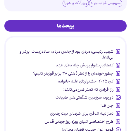
سرویس خواب نوزاد
زیورآلات پاندورا
پربحث‌ها
شهید رئیسی، مردی بود از جنس مردم، ساده‌زیست، پرکار و
بی‌ادعا.
کدهای پیشواز پویش چله دعای عهد
چطور خودمان را از نظر ذهنی ۳۸ برابر قوی‌تر کنیم؟
کن ۲۰۲۵؛ جشنواره‌ای علیه خانواده
راز افرادی که کمتر ضرر می‌کنند!
دورود، سرزمین شگفتی‌های طبیعت
جان فدا
نماز لیله الدفن برای شهدای بیت رهبری
طرح اختصاصی تبیان ویژه روز جهانی قدس
فومو؛ غول جیب‌بر فضای مجازی!