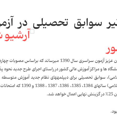
یر سوابق تحصیلی در آزم
سازمان سنجش آموزش کشور به اطلاع کلیه داوطلبان عزیز آزمون سراسری سال 1390 می­رساند که براسا
نشگاه ها و مراکز آموزش عالی کشور در راستای اجرای طرح جدید نحوه پ
)، سوابق تحصیلی برای دیپلمه­های نظام جدید آموزش متوسطه (
فیزیک، علوم تجربی، علوم انسانی و علوم معارف اسلامی) سال­های 1384، 1385، 386
شد.