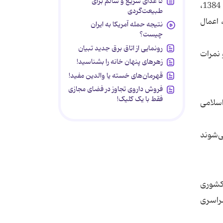
۵ غذای سریع و سالم برای
2ـ سوابق تحصیلی فقط برای دیپلمه های ریاضی فیزیک، علوم تجربی، علوم انسانی و علوم معارف اسلامی که در سال­های 1384،
طبیعت‌گردی
ت، اعمال
نتیجه حمله آمریکا به ایران
چیست؟
رونمایی از اتاق برق جدید تبیان
بق تحصیلی، به صورت میانگین وزنی از نمرات سوابق تحصیلی به میزان 25% و نمرات
زهرهای پنهان خانه را بشناسید!
قهرمان‌های خسته یا والدین مفید!
فروش داروی تجاوز در فضای مجازی
فقط با یک کلیک!
اسلامی
ی‌شوند
 کشوری
 تحصیلی کاسته شده و به ضریب 75% آزمون سراسری