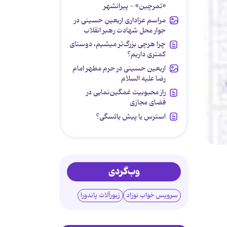
«تمرچین» - پیرانشهر
مراسم عزاداری اربعینِ حسینی در
جوار محل شهادت رهبر انقلاب
چرا هرچی بزرگ‌تر میشیم، دوستای
کمتری داریم؟
اربعین حسینی در حرم مطهر امام
رضا علیه السلام
راز محبوبیت غمگین‌نمایی در
فضای مجازی
استرس یا پیش یائسگی؟
وب‌گردی
سرویس خواب نوزاد
زیورآلات پاندورا