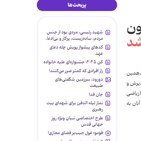
پربحث‌ها
ون
شهید رئیسی، مردی بود از جنس
مردم، ساده‌زیست، پرکار و بی‌ادعا.
کدهای پیشواز پویش چله دعای
عهد
کن ۲۰۲۵؛ جشنواره‌ای علیه خانواده
راز افرادی که کمتر ضرر می‌کنند!
س مصوبات چهاردهمین
دورود، سرزمین شگفتی‌های
ذیرش و
طبیعت
ریاضی
جان فدا
نماز لیله الدفن برای شهدای بیت
1، 1387 ، 1388 و 1390 که امتحانات آنان به
رهبری
طرح اختصاصی تبیان ویژه روز
جهانی قدس
فومو؛ غول جیب‌بر فضای مجازی!