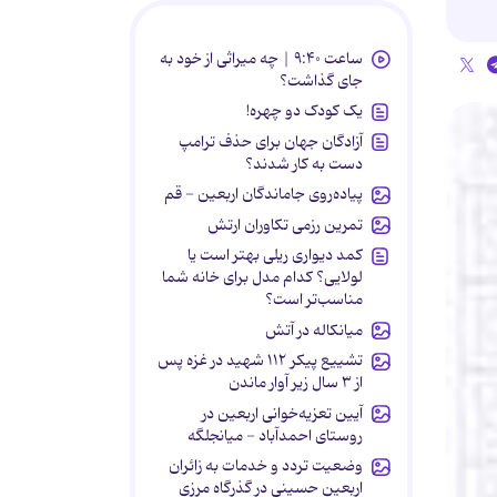
ساعت ۹:۴۰ | چه میراثی از خود به
جای گذاشت؟
یک کودک دو چهره!
آزادگان جهان برای حذف ترامپ
دست به کار شدند؟
پیاده‌روی جاماندگان اربعین - قم
تمرین رزمی تکاوران ارتش
کمد دیواری ریلی بهتر است یا
لولایی؟ کدام مدل برای خانه شما
مناسب‌تر است؟
میانکاله در آتش
تشییع پیکر ۱۱۲ شهید در غزه پس
از ۳ سال زیر آوار ماندن
آیین تعزیه‌خوانی اربعین در
روستای احمدآباد - میانجلگه
وضعیت تردد و خدمات به زائران
اربعین حسینی در گذرگاه مرزی