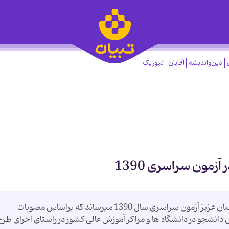
دین‌واندیشه
آقایان
نیوزیک
زمون سراسری 1390
سازمان سنجش آموزش کشور به اطلاع کلیه داوطلبان عزیز آزمون سراسری سال 1390 می­رساند که براساس مصوبات
دانشجو در دانشگاه ها و مراکز آموزش عالی کشور در راستای اجرای طرح