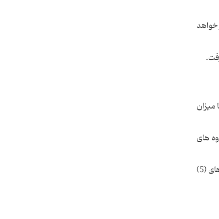
 نهایی آنان تأثیر خواهد
 میزان
وه های
- درصد تأثیر و ضرایب دروس مرتبط با مواد آزمون، به تفکیک نوع دیپلم و گروه‌های آزمایشی مختلف براساس جداول شماره‌های (5)