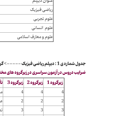
عنوان دیپلم
ریاضی فیزیک
علوم تجربی
علوم انسانی
علوم و معارف اسلامی
جدول شماره ی 1 : دیپلم ریاضی فیزیک -----> گروه آزمایشی علوم ریاضی و فنی
ضرایب دروس در آزمون سراسری در زیرگروه های مخ
زیرگروه 1
زیرگروه 2
زیرگروه 3
تأ
4
4
4
میا
2
2
2
عر
3
3
3
تع