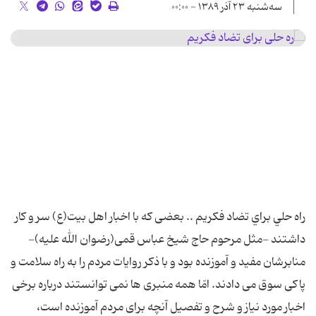
سه‌شنبه ۲۳ آذر ۱۳۸۹ - ۰۰:۰۰
راه حلي براي تضاد فکريم .. بعضى که با اخبار اهل بيت(ع) سر و کار
داشتند -مثل مرحوم حاج شيخ عباس قمى(رضوان الله عليه)-
منابرشان مفيد و آموزنده بود و با ذکر روايات مردم را به راه سلامت و
پاکى سوق مى دادند. امّا همه منبرى ها نمى توانستند درباره برخى
اخبار مورد نياز و شرح و تفصيل آنچه براى مردم آموزنده است،