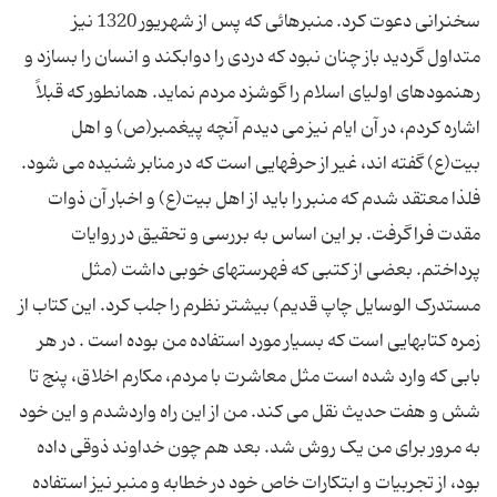
سخنرانى دعوت کرد. منبرهائى که پس از شهريور 1320 نيز
متداول گرديد باز چنان نبود که دردى را دوابکند و انسان را بسازد و
رهنمودهاى اولياى اسلام را گوشزد مردم نمايد. همانطور که قبلاً
اشاره کردم، در آن ايام نيز مى ديدم آنچه پيغمبر(ص) و اهل
بيت(ع) گفته اند، غير از حرفهايى است که در منابر شنيده مى شود.
فلذا معتقد شدم که منبر را بايد از اهل بيت(ع) و اخبار آن ذوات
مقدت فراگرفت. بر اين اساس به بررسى و تحقيق در روايات
پرداختم. بعضى از کتبى که فهرستهاى خوبى داشت (مثل
مستدرک الوسايل چاپ قديم) بيشتر نظرم را جلب کرد. اين کتاب از
زمره کتابهايى است که بسيار مورد استفاده من بوده است . در هر
بابى که وارد شده است مثل معاشرت با مردم، مکارم اخلاق، پنج تا
شش و هفت حديث نقل مى کند. من از اين راه واردشدم و اين خود
به مرور براى من يک روش شد. بعد هم چون خداوند ذوقى داده
بود، از تجربيات و ابتکارات خاص خود در خطابه و منبر نيز استفاده