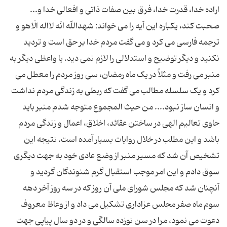
اراده خدا، قدرت خدا، فرق بين صفات ذاتى و افعالى خدا و...
صحبت کند، يکباره اين آيه را مى خواند: شهداللّه انّه لااله الّاهو و
ترجمه فارسى مى کرد و مى گفت مردم خدا بر حق است و ترديد
نکنيد و ديگر توضيح و استدلالى را لازم نمى ديد. يا واعظى ديگر به
منبر مى رفت و مثلاً در يک ماه رمضان، سى روز مردم را معطل مى
کرد و يک سلسله مطالب مى گفت که ربطى به زندگى مردم نداشت
و انسان ساز نبود.... من حيث المجموع متوجه شدم منبر بايد
حاوى تعاليم الهى در ساختن عقائد، اخلاق، اعمال و زندگى مردم
باشد و اين مطلب در خلال روايات بسيار آمده است. نتيجه اين
تشخيص آن شد که مسير منبر از وضع عادى خود به جهت ديگرى
سوق دادم و اين امر موجب استقبال گرم شنوندگان گرديد و
آنچنان شد که مجلس شوراى ملى آن روز که در سه روز آخر دهه
سوم ماه صفر مجلس عزادارى تشکيل مى داد و از وعاظ معروف
دعوت مى نمود، مرا در سن نوزده سالگى و در دو سال پياپى جهت