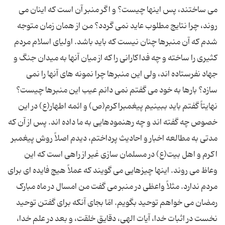
مى ساختند، پس اينها چيست؟ و اگر منبر آن است که اينان مى
روند، چرا نتايج مطلوب عايد نمى گردد؟ من از همان زمان متوجه
شدم که آن منبرها چنان نيست که بايد باشد. اولياى اسلام مردم
کثيرى را ساخته و چه فداکارانى را که از ميان آنها به ميدان جنگ و
جهاد نفرستاده اند، ولى اين منبرها چرا نمونه هاى آنها را نمى
سازد؟ بارها به خود مى گفتم نمى دانم عيب اين منبرها چيست؟
نهايتاً گفتم بايد ببينيم پيغمبراکرم(ص) و ائمه اطهار(ع) در اين
خصوص چه گفته اند و چه رهنمودهايى به ما داده اند. پس از آن که
مدتى به مطالعه اخبار و احاديث پرداختم، ديدم اصلاً روش پيغمبر
اکرم و اهل بيت(ع) در مسلمان سازى غير از راهى است که اين
وعاظ مى روند. اينها چيزهايى مى گويند که عملاً هيچ فايده اى براى
مردم ندارد. مثلاً واعظى در منبر مى گفت من امسال در ماه مبارک
رمضان مى خواهم توحيد بگويم. امّا بجاى آنکه براى گفتن توحيد
نخست در اثبات خدا، آيات الهى، دقايق خلقت، و بعد در علم خدا،