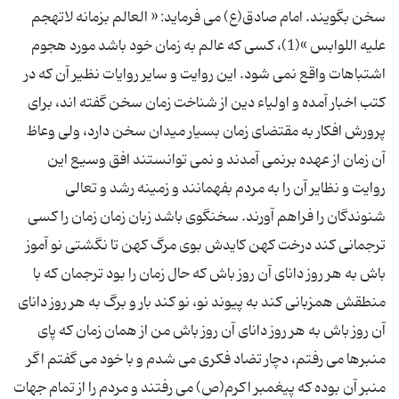
سخن بگويند. امام صادق(ع) مى فرمايد: « العالم بزمانه لاتهجم
عليه اللوابس »(1)، کسى که عالم به زمان خود باشد مورد هجوم
اشتباهات واقع نمى شود. اين روايت و ساير روايات نظير آن که در
کتب اخبار آمده و اولياء دين از شناخت زمان سخن گفته اند، براى
پرورش افکار به مقتضاى زمان بسيار ميدان سخن دارد، ولى وعاظ
آن زمان از عهده برنمى آمدند و نمى توانستند افق وسيع اين
روايت و نظاير آن را به مردم بفهمانند و زمينه رشد و تعالى
شنوندگان را فراهم آورند. سخنگوى باشد زبان زمان زمان را کسى
ترجمانى کند درخت کهن کايدش بوى مرگ کهن تا نگشتى نو آموز
باش به هر روز داناى آن روز باش که حال زمان را بود ترجمان که با
منطقش همزبانى کند به پيوند نو، نو کند بار و برگ به هر روز داناى
آن روز باش به هر روز داناى آن روز باش من از همان زمان که پاى
منبرها مى رفتم، دچار تضاد فکرى مى شدم و با خود مى گفتم اگر
منبر آن بوده که پيغمبر اکرم(ص) مى رفتند و مردم را از تمام جهات