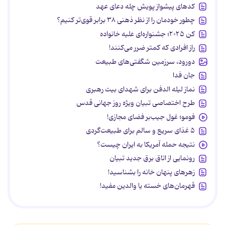
کدهای پیشواز پویش چله دعای عهد
چطور خودمان را از نظر ذهنی ۳۸ برابر قوی‌تر کنیم؟
کن ۲۰۲۵؛ جشنواره‌ای علیه خانواده
راز افرادی که کمتر ضرر می‌کنند!
دورود، سرزمین شگفتی‌های طبیعت
جان فدا
نماز لیله الدفن برای شهدای بیت رهبری
طرح اختصاصی تبیان ویژه روز جهانی قدس
فومو؛ غول جیب‌بر فضای مجازی!
۵ غذای سریع و سالم برای طبیعت‌گردی
نتیجه حمله آمریکا به ایران چیست؟
رونمایی از اتاق برق جدید تبیان
زهرهای پنهان خانه را بشناسید!
قهرمان‌های خسته یا والدین مفید!