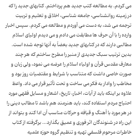
مى کردم. به مطالعه کتب جديد هم پرداختم. کتابهاى جديد را که
در زمينه روانشناسى، جامعه شناسى، اخلاق و تعليم و تربيت
ترجمه مى شد، به دست مى آوردم و مطالعه مى کردم. سپس اخبار
وارده را با آن حرف ها مطابقت مى دادم و مى ديدم اولياى اسلام
مطالبى دارند که در کتابهاى جديد بعضاً به آنها توجه شده است.
بدين ترتيب سبک جديدى از منبر را مطرح ساختم که هر چند
معارف مقدس قرآن و اولياء اسلام را عرضه مى نمود، ولى زبان و
صورت خاصى داشت که متناسب با شرايط و مقتضيات روز بود و
مخاطب را وادار به فکر مى ساخت و تحت تأثير قرار مى داد. واعظ
علاوه بر اينکه بايد از آيات، اخبار، تاريخ، اشعار و مسايل فقهى مورد
احتياج مردم استفاده کند، بايد هنرمند هم باشد تا مطالب دينى را
در هر مورد با آهنگ و قيافه و حرکات مناسب آن ادا کند و بتواند از
اين راه در شنوندگان اثر فورى و عميق بگذارد... برگرفته از کتاب
خاطرات مرحوم فلسفي تهيه و تنظيم گروه حوزه علميه