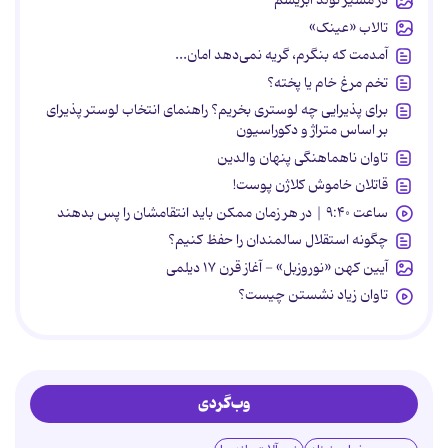
در مسیر تولد ابریشم
تالاب «عینک»
آمدمت که بنگرم، گریه نمی‌دهد امان...
تخم مرغ خام یا پخته؟
برای پذیرایی چه لوستری بخریم؟ راهنمای انتخاب لوستر پذیرای
بر اساس متراژ و دکوراسیون
تاوان ناهماهنگی پنهان والدین
قاتلان خاموش کلاژن پوست!
ساعت ۹:۴۰ | در هر زمان ممکن باید انتقامشان را پس بدهند
چگونه استقلال سالمندان را حفظ کنیم؟
آیین کهن «نوروزبل» - آغاز قرن ۱۷ دیلمی
تاوان زیاد نشستن چیست؟
وب‌گردی