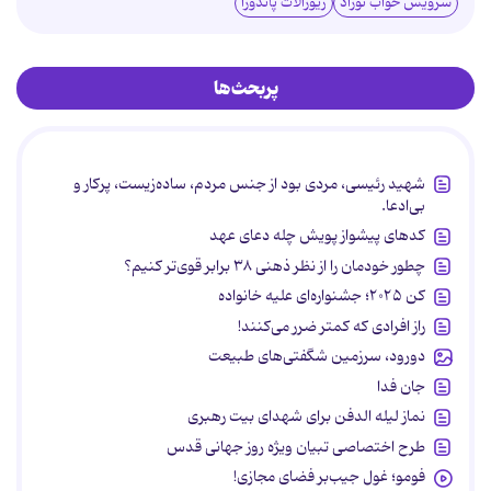
سرویس خواب نوزاد
زیورآلات پاندورا
پربحث‌ها
شهید رئیسی، مردی بود از جنس مردم، ساده‌زیست، پرکار و
بی‌ادعا.
کدهای پیشواز پویش چله دعای عهد
چطور خودمان را از نظر ذهنی ۳۸ برابر قوی‌تر کنیم؟
کن ۲۰۲۵؛ جشنواره‌ای علیه خانواده
راز افرادی که کمتر ضرر می‌کنند!
دورود، سرزمین شگفتی‌های طبیعت
جان فدا
نماز لیله الدفن برای شهدای بیت رهبری
طرح اختصاصی تبیان ویژه روز جهانی قدس
فومو؛ غول جیب‌بر فضای مجازی!