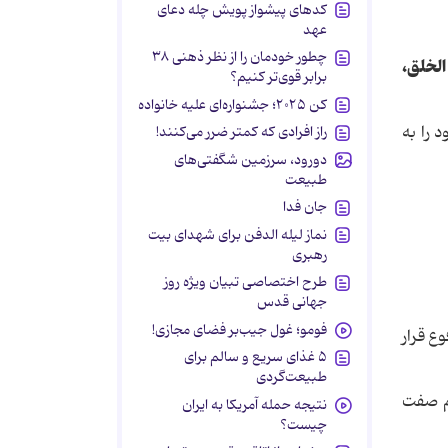
کدهای پیشواز پویش چله دعای
عهد
چطور خودمان را از نظر ذهنی ۳۸
الخلق،
برابر قوی‌تر کنیم؟
کن ۲۰۲۵؛ جشنواره‌ای علیه خانواده
 را به
راز افرادی که کمتر ضرر می‌کنند!
دورود، سرزمین شگفتی‌های
طبیعت
جان فدا
نماز لیله الدفن برای شهدای بیت
رهبری
طرح اختصاصی تبیان ویژه روز
جهانی قدس
فومو؛ غول جیب‌بر فضای مجازی!
رفوع قرار
۵ غذای سریع و سالم برای
طبیعت‌گردی
وم صفت
نتیجه حمله آمریکا به ایران
چیست؟