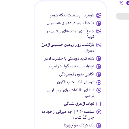
تازه‌ترین وضعیت تنگه هرمز
۱۰ خط قرمز در دعوای همسران
جمع‌آوری موکب‌های اربعین در
کربلا
بازگشت زوار اربعین حسینی از مرز
مهران
شاه کلید دوستی با حضرت امیر
اوکراین سند منگوله‌دار آمریکا!
آگاهی بدون فرسودگی
فرمول شکست پنتاگون
افشای اطلاعات برای ترور بارون
ترامپ
نجات از غرق شدگی
ساعت ۹:۴۰ | چه میراثی از خود به
جای گذاشت؟
یک کودک دو چهره!