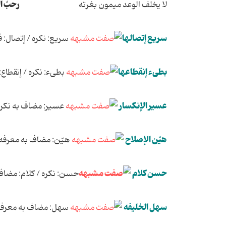
رحبُ ا
لا یخلف الوعد میمون بغرته
سریع إتصالها
سریع: نکره / إتصال: ف
بطیء إنقطاعها
بطیء: نکره / إنقطاع:
عسیر الإنکسار
عسیر: مضاف به نکره 
هیّن الإصلاح
هیّن: مضاف به معرفه /
حسن کلام
حسن: نکره / کلام: مضاف 
سهل الخلیفه
سهل: مضاف به معرفه /