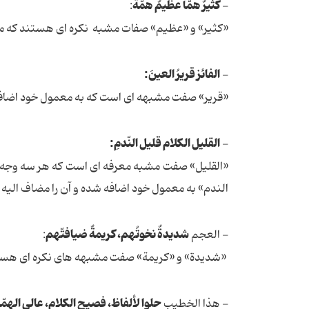
کثیرٌ همّاً عظیمٌ همّةً
:
-
«کثیر» و «عظیم» صفات مشبه نکره ای هستند که معمو
الفائز قریرُ العینَ:
-
«قریر» صفت مشبهه ای است که به معمول خود اضافه 
القلیل الکلام قلیل النّدمِ:
-
«القلیل» صفت مشبه معرفه ای است که هر سه وجه- 
الندم» به معمول خود اضافه شده و آن را مضاف الیه و
شدیدةٌ نخوتُهم، کریمةٌ ضیافتّهم
- العجم
:
«شدیدة» و «کریمة» صفت مشبهه های نکره ای هستند «
حلوا لألفاظ، فصیح الکلام، عالی الهمّ
- هذا الخطیب