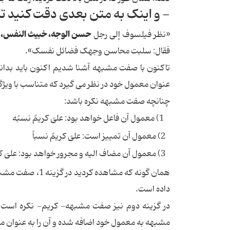
- و اینک به متن بعدی دقت کنید تا
حسن الوجه، خبیث النفس،
«نظر فیلسوف إلی رجل
فقال: سلبت محاسن وجهک فضائل نفسک».
تاکنون با صفت مشبهه آشنا شدیم اکنون باید بدانی
عنوان معمول خود در نظر می گیرد که متناسب با وی
چنانچه صفت مشبهه نکره باشد:
1) معمول آن
فاعل
خواهد بود: علیّ کریمٌ
نسبُه
2) معمول آن
تمییز
است: علیّ کریمٌ
نسباً
3) معمول آن
مضاف الیه
و مجرور خواهد بود: علیّ ک
همان گونه که مشا
داده است.
در گزینه دوم نیز صفت مشبهه- کریم- نکره است و
مشبهه به معمول خود اضافه شده و آن را به عنوان مض