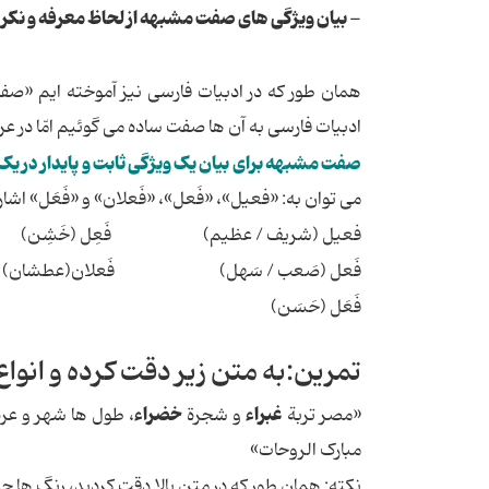
- بیان ویژگی های صفت مشبهه از لحاظ معرفه و نکر
همان طور که در ادبیات فارسی نیز آموخته ایم «صف
ادبیات فارسی به آن ها صفت ساده می گوئیم امّا در 
صفت مشبهه برای بیان یک ویژگی ثابت و پایدار در یک
می توان به: «فعیل»، «فَعل»، «فَعلان» و «فَعَل» اشار
فعیل (شریف / عظیم) فَعِل (خَشِن)
فَعل (صَعب / سَهل) فَعلان(عطشان)
فَعَل (حَسَن)
تمرین:به متن زیر دقت کرده و انواع
غبراء
خضراء
«مصر تربة
و شجرة
، طول ها شهر و عر
مبارک الروحات»
نکته: همان طور که در متن بالا دقت کردید، رنگ ها 