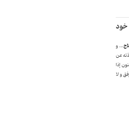
 خود
اح
... و
ّته عن
نون إذا
فق و لا