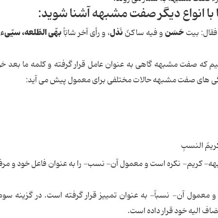
 با انواع دیگر صفت مشبهه آشنا شوید:
حَسَن
نَذل
بهّی الطّلعه، سیّیء 
فقال: بیت
و فیه ساکنٌ
، و رأی آخر شابّاً
م که صفت مشبهه گاهی به عنوان عامل قرار گرفته و کلمه ما بعد خود
ژگی های صفت مشبهه حالات مختلفی برای معمول پیش می آید:
ریمُ
النسبِ
هده کردید در گزینه 1، صفت مشبهه- کریم- نکره است و معمول آن- نسب- را به عنوان فاعل خود و م
 معمول آن- نسباً- به عنوان تمییز قرار گرفته است. در گزینه س
اف الیه خود قرار داده است.