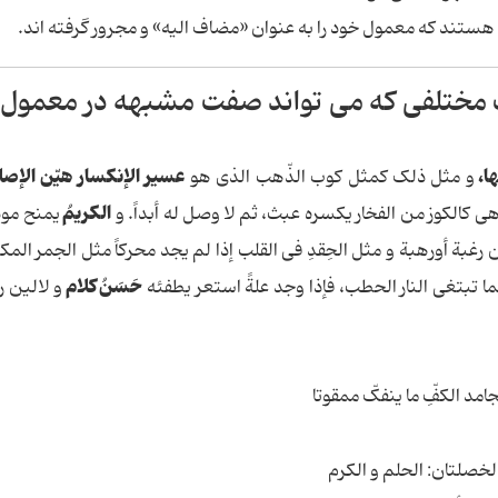
ستند که معمول خود را به عنوان «مضاف الیه» و مجرور گرفته اند.
ات مختلفی که می تواند صفت مشبهه در معمول
ا،
عسیر الإنکسار
هیّن الإصل
و مثل ذلک کمثل کوب الذّهب الذی هو
الکریمُ
هی کالکوز من الفخار یکسره عبث، ثم لا وصل له أبداً. و
یمنح مود
عن رغبة أورهبة و مثل الحِقدِ فی القلب إذا لم یجد محرکاً مثل الجمر المک
حَسَنُ کلام
ما تبتغی النار الحطب، فإذا وجد علةً استعر یطفئه
و لالین ر
فِّ ما ینفکّ ممقوتا
ان: الحلم و الکرم