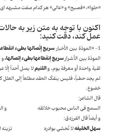
«حلوا»، «فصیح» و «عالی» هر کدام صفت مشبهه ای ه
اکنون با توجه به متن زیر به حال
عمل کند، دقت کنید:
سریع إتّصالها
بطیء انقطاعه
1- «المودّة بین الأخیار
سریع إنقطاعها بطیء إتصالها،
المودّة بین الأشرار
و 
اللئیم
لقیة واحدة أو معرفة یوم، و
لا یصل أحداً إلّا 
لم یجد حطباً، فلیس ینفکّ الحقد مطلعاً إلی العلل ک
خضوع.
قال الشاعر:
السمع فی الناس محبوب خلائقه و الجامد الک
و أیضاً قال الفرزدق:
سهل الخلیفه
لا تُخشی بوادره تزینه الخصلت