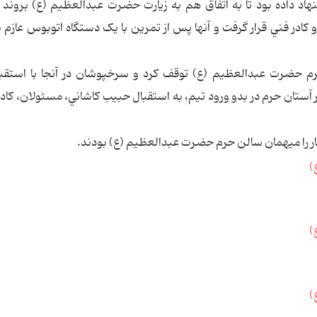
هاد داده بود تا به اتفاق هم به زيارت حضرت عبدالعظيم (ع) بروند 
 کادر فني قرار گرفت و آنها پس از تمرين با يک دستگاه اتوبوس عازم
امل تيم پرسپوليس ساعت 13:30 در حرم حضرت عبدالعظيم (ع) توقف کرد و سرخپوشان در آنجا با اس
ستان حرم در بدو ورود تيم، به استقبال حبيب کاشاني، مسئولان، کادر
ار را ميهمان سالن حرم حضرت عبدالعظيم (ع) بودند.