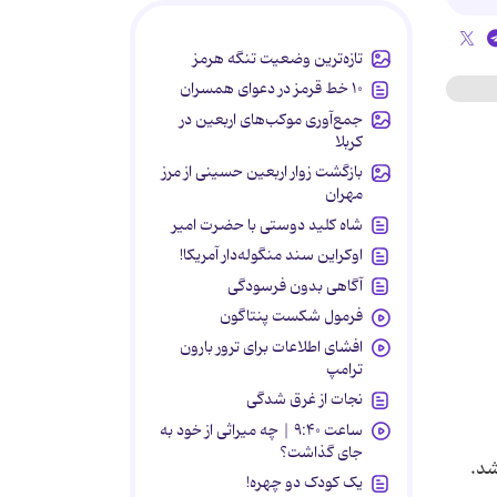
تازه‌ترین وضعیت تنگه هرمز
۱۰ خط قرمز در دعوای همسران
جمع‌آوری موکب‌های اربعین در
کربلا
بازگشت زوار اربعین حسینی از مرز
مهران
شاه کلید دوستی با حضرت امیر
اوکراین سند منگوله‌دار آمریکا!
آگاهی بدون فرسودگی
فرمول شکست پنتاگون
افشای اطلاعات برای ترور بارون
ترامپ
نجات از غرق شدگی
ساعت ۹:۴۰ | چه میراثی از خود به
جای گذاشت؟
شد.
یک کودک دو چهره!