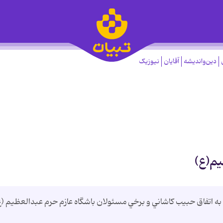
دین‌واندیشه
آقایان
نیوزیک
يم(ع)
ه اتفاق حبيب کاشاني و برخي مسئولان باشگاه عازم حرم عبدالعظيم (ع