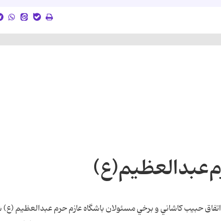
م‌عبدالعظيم(ع)
تفاق حبيب کاشاني و برخي مسئولان باشگاه عازم حرم عبدالعظيم (ع) 