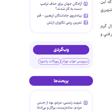
که اين
آزادگان جهان برای حذف ترامپ
دست به کار شدند؟
 شهرري
پیاده‌روی جاماندگان اربعین - قم
تمرین رزمی تکاوران ارتش
تقبال گرم
 فني و
وب‌گردی
سرویس خواب نوزاد
زیورآلات پاندورا
پربحث‌ها
شهید رئیسی، مردی بود از جنس
مردم، ساده‌زیست، پرکار و بی‌ادعا.