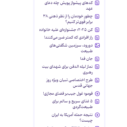
کدهای پیشواز پویش چله دعای
عهد
چطور خودمان را از نظر ذهنی ۳۸
برابر قوی‌تر کنیم؟
کن ۲۰۲۵؛ جشنواره‌ای علیه خانواده
راز افرادی که کمتر ضرر می‌کنند!
دورود، سرزمین شگفتی‌های
طبیعت
جان فدا
نماز لیله الدفن برای شهدای بیت
رهبری
طرح اختصاصی تبیان ویژه روز
جهانی قدس
فومو؛ غول جیب‌بر فضای مجازی!
۵ غذای سریع و سالم برای
طبیعت‌گردی
نتیجه حمله آمریکا به ایران
چیست؟