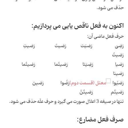
حذف می شود.
اکنون به فعل ناقص یایی می پردازیم:
حرف فعل ماضی آن:
رَضِیَ رَضیَت رَضیتَ رَضیتِ
رَضیتُ
رَضیا رَضِیَتا رَضیتُما رَضیتُما
رَضینا
رَضیُوا
رَضُوا رَضینَ
رَضیتُم رَضیتُنَّ
تنها در صیغه 3 اعلال صورت می گیرد و حرف علّه حذف می شود.
صرف فعل مضارع: