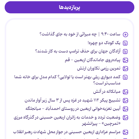
پربازدیدها
ساعت ۹:۴۰ | چه میراثی از خود به جای گذاشت؟
یک کودک دو چهره!
آزادگان جهان برای حذف ترامپ دست به کار شدند؟
پیاده‌روی جاماندگان اربعین - قم
تمرین رزمی تکاوران ارتش
کمد دیواری ریلی بهتر است یا لولایی؟ کدام مدل برای خانه شما
مناسب‌تر است؟
میانکاله در آتش
تشییع پیکر ۱۱۲ شهید در غزه پس از ۳ سال زیر آوار ماندن
آیین تعزیه‌خوانی اربعین در روستای احمدآباد - میانجلگه
وضعیت تردد و خدمات به زائران اربعین حسینی در گذرگاه مرزی
«تمرچین» - پیرانشهر
مراسم عزاداری اربعینِ حسینی در جوار محل شهادت رهبر انقلاب