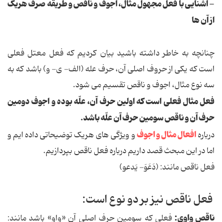
- آشنایی با فعل مجهول مثال، اجوف و ناقص و طریقه صرف هریک
از آن ها
چنانچه به خاطر داشته باشید بیان کردیم که فعل معتل فعلی
است که یکی از حروف اصلی آن، حرف عله (الف- ی- و) باشد که به
سه نوع مثال، اجوف و ناقص تقسیم می شود.
فعل مثال فعلی است که اولین حرف آن، علّه بوده و اجوف دومین
حرف آن و ناقص سومین حرف آن علّه باشد.
افعال مثال و اجوف
درباره
و ویژگی های هریک توضیحاتی داده ایم و
اما در این مبحث قصد داریم درباره فعل ناقص بپردازیم.
فعل ناقص مانند: (دَعَوَ- یَدعو)
فعل ناقص نیز بر دو نوع است:
ناقص واوی:
فعلی که سومین حرف اصلی آن «واو» باشد مانند: