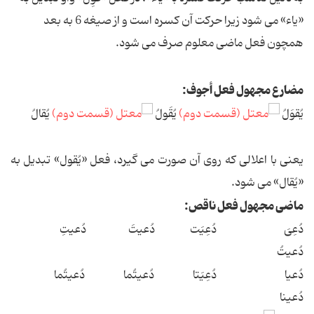
«یاء» می شود زیرا حرکت آن کسره است و از صیغه 6 به بعد
همچون فعل ماضی معلوم صرف می شود.
مضارع مجهول فعل أجوف:
یُقوَلُ
یُقَولُ
یُقالُ
یعنی با اعلالی که روی آن صورت می گیرد، فعل «یُقول» تبدیل به
«یُقال» می شود.
ماضی مجهول فعل ناقص:
دُعِیَ دُعِیَت دُعیتَ دُعیتِ
دُعیتُ
دُعیا دُعِیَتا دُعیتُما دُعیتُما
دُعینا