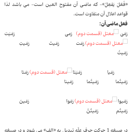
«فَعَلَ یَفعِلُ»- که ماضی آن مفتوح العین است- می باشد لذا
قواعد اعلال آن متفاوت است.
فعل ماضی آن:
رَمَیَ
رَمی رَمَیَت
رَمَت رَمَیتَ رَمَیتِ
رَمَیتُ
رَمَیا رَمَیَتا
رَمَتا
رَمَیتُما رَمَیتُما رَمَینا
رَمَیوا
رَمَوا رَمَینَ
رَمَیتُم رَمَیتُنَّ
در صیغه 1 حرکت حرف علّه تبدیل به «الف» می شود و در صیغه