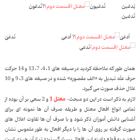
یُدعَینَ تُدعَیونَ
?تُدعَونَ
تُدعَینَ
اُدعَیُ
? اُدعی نُدعَیُ
نُدعی
همان طور که ملاحظه کردید در صیغه های 1، 4، 7، 13 و 14 حرکت
حرف علّه تبدیل به «الف مقصوره» شده و در صیغه های 3، 9 و 10
علال حذف صورت می گیرد.
معتل 1
لازم به ذکر است در این دو مبحث-
و 2 سعی بر آن بوده از
تمامی انواع افعال معتل و طریقه صرف آن ها نمونه ای برای
آشنایی دانش آموزان ذکر شود و با صرف آن ها تفاوت اعلال های
صورت گرفته بر روی آن ها را با دیگر افعال به طور ملموس نشان
دهد و به قطع دامنه این افعال بسیار گسترده تر از آن چیزی است