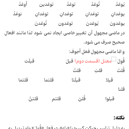
یُوعَدُ تُوعَدُ توعَدُ توعَدین أوعَدُ
یوعَدانِ توعَدانِ توعَدانِ توعَدانِ نوعَدُ
یوعَدونَ یُوعَدنَ توعَدون تُوعَدنَ
در ماضی مجهول آن تغییر خاصی ایجاد نمی شود لذا مانند افعال
صحیح صرف می شود.
و امّا ماضی مجهول فعل أجوف:
قُوِلَ
قیلَ قیلَت
قُلتَ قلتِ قلتُ
قیلا قیلَتا قلتما قلتما
قلنا
قیلوا قُلنَ قلتم قلتنَّ
نکته:
به دلیل تناسب حرکت کسره با «یاء»، در فعل «قُوِلَ» واو تبدیل به