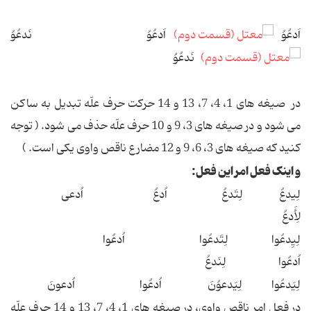
اَدعُوُ
اَدعُوُ نَدعُوُ
نَدعُوُ
در صیغه های 1، 4، 7، 13 و 14 حرکت حرف علّه تبدیل به ساکن
می شود و در صیغه های 3، 9 و 10 حرف علّه حذف می شود. ( توجه
کنید که صیغه های 3، 6، 9 و 12 مضارع ناقص واوی یکی است. )
و اینک فعل امر این فعل:
لِیدعُ لِتَدعُ اُدعُ اُدعی
لِأَدعُ
لِیِدعُوا لِتَدعُوا اُدعُوا
اُدعُوا لِنَدعُ
لِیَدعُوا لِیَدعوُنَ اُدعُوا اُدعونَ
در فعل امر ناقص واوی، در صیغه های 1، 4، 7، 13 و 14 حرف علّه