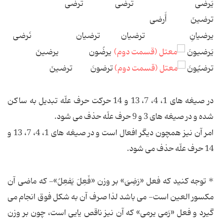
یَرضی ترضی ترضی
ترضینَ أَرضی
یرضیانِ ترضیان ترضیان نَرضی
یَرضیونَ
یرضُون یرضینَ
ترضیُونَ
ترضونَ ترضینَ
در صیغه های 1، 4، 7، 13 و 14 حرکت حرف علّه تبدیل به ساکن
شده و در صیغه های 3 و 9 حرف علّه حذف می شود.
امر آن نیز همچون دیگر افعال است و در صیغه های 1، 4، 7، 13 و
14 حرف علّه حذف می شود.
* توجه کنید که فعل «رَضِیَ» بر وزن «فَعِلَ یَفعِلُ»- که ماضی آن
مکسور العین است- می باشد لذا صرف آن به شکل فوق انجام می
گیرد و فعل «رَمی یرمی» که آن نیز ناقص یایی است، چون بر وزن