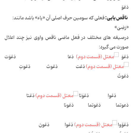
دَعَوَ
ناقص یایی:
فعلی که سومین حرف اصلی آن «یاء» باشد مانند:
«رَضِیَ»
درصیغه های مختلف در فعل ماضی ناقص واوی نیز چند اعلال
صورت می گیرد:
دَعَوَ
دَعا دَعَوَت
دَعَت دَعَوتَ دَعَوتِ
دَعَوتُ
دَعَوا دَعَوَتا
دَعَتا
دَعوتما دَعَوتما دَعَونا
دَعَوُوا
دَعَوا دَعَونَ