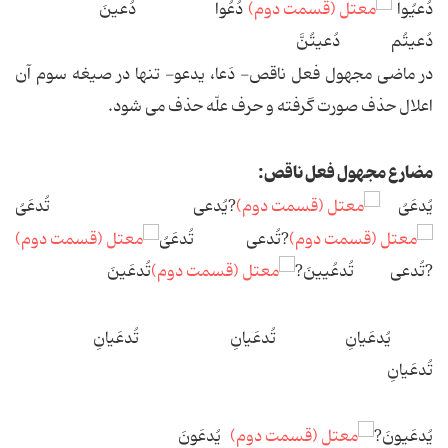
دُعیُوا
دُعُوا دُعینَ
دُعیتُم دُعیتُنَّ
در ماضی مجهول فعل ناقص- دَعا، یدعو- تنها در صیغه سوم آن
اعلال حذف صورت گرفته و حرف علّه حذف می شود.
مضارع مجهول فعل ناقص:
یُدعَیُ
?یُدعی تُدعَیُ
?تُدعی تُدعَیُ
?تُدعی تُدعُیینَ?
تُدعَینَ
یُدعَیانِ تُدعَیانِ تُدعَیانِ
تُدعَیانِ
یُدعَیونَ?
یُدعَونَ