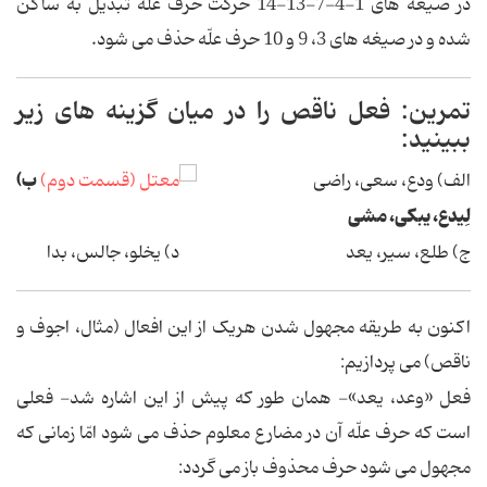
در صیغه های 1-4-7-13-14 حرکت حرف عله تبدیل به ساکن
شده و در صیغه های 3، 9 و 10 حرف علّه حذف می شود.
تمرین: فعل ناقص را در میان گزینه های زیر
ببینید:
ب)
الف) ودع، سعی، راضی
لِیدع، یبکی، مشی
ج) طلع، سیر، یعد د) یخلو، جالس، بدا
اکنون به طریقه مجهول شدن هریک از این افعال (مثال، اجوف و
ناقص) می پردازیم:
فعل «وعد، یعد»- همان طور که پیش از این اشاره شد- فعلی
است که حرف علّه آن در مضارع معلوم حذف می شود امّا زمانی که
مجهول می شود حرف محذوف باز می گردد: