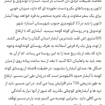
مقاصد طبیعت گردی تان حساب باز کنید. آستارا با لوندویل و آبشار
لاتون و روستاهای بکر و دست نخورده ای که دارد، میزبان خوبی
برای یک سفر متفاوت و یک تجربه منحصر به فرد خواهد بود! آبشار
لاتون را باید در 15 کیلومتری جنوب شهرستان آستارا، شهر
لوندویل و در روستای کوته کومه ببینید. آبشاری که با ارتفاع
105متری اش لقب بلندترین آبشار استان گیلان را یدک می کشد.
از لوند ویل یك راه فرعی آسفالته به طرف روستای كوته‌كومه وجود
دارد كه بعد از یك ربع شما را به این روستا می رساند. اما از آن به
بعد باید به پاهایتان اتکا کنید تا بعد از سه ساعت پیاده روی از میان
جنگل ها، صدای آبشار را بشنوید. در حقیقت فاصله از روستای کوته
کومه تا آبشار حدود 6کیلومتر است که در زمان طی این مسیر، ارتفاع
به طور تدریجی 750 متر افزایش پیدا می کند. در این مسیر، باید از
تپه ها و آبشارهای کوچکی بگذرید که عبور از آنها نیاز به آمادگی
بدنی کافی دارد. بنابراین توصیه می کنیم چند بار در مسیر توقف