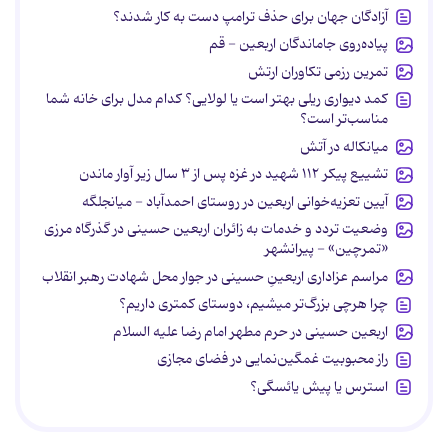
آزادگان جهان برای حذف ترامپ دست به کار شدند؟
پیاده‌روی جاماندگان اربعین - قم
تمرین رزمی تکاوران ارتش
کمد دیواری ریلی بهتر است یا لولایی؟ کدام مدل برای خانه شما
مناسب‌تر است؟
میانکاله در آتش
تشییع پیکر ۱۱۲ شهید در غزه پس از ۳ سال زیر آوار ماندن
آیین تعزیه‌خوانی اربعین در روستای احمدآباد - میانجلگه
وضعیت تردد و خدمات به زائران اربعین حسینی در گذرگاه مرزی
«تمرچین» - پیرانشهر
مراسم عزاداری اربعینِ حسینی در جوار محل شهادت رهبر انقلاب
چرا هرچی بزرگ‌تر میشیم، دوستای کمتری داریم؟
اربعین حسینی در حرم مطهر امام رضا علیه السلام
راز محبوبیت غمگین‌نمایی در فضای مجازی
استرس یا پیش یائسگی؟