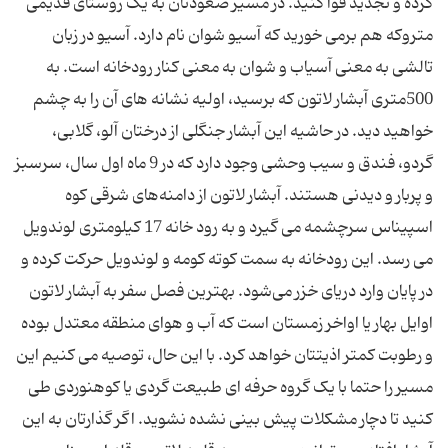
کرده و تجدید قوا کنید. در مسیر صعودتان به یک روستای قدیمی
متروکه هم برمی خورید که آسیو شوان نام دارد. آسیو در زبان
تالشی به معنی آسیاب و شوان به معنی کنار رودخانه است. به
500متری آبشار لاتون که برسید، اولیه نشانه های آن را به چشم
خواهید دید. در حاشیه این آبشار جنگلی از درختان آلو، گلابی،
گردو، فندق و سیب وحشی وجود دارد که در 9 ماه اول سال، سرسبز
و پربار و دیدنی هستند. آبشار لاتون از دامنه‌های شرقی کوه
اسپیناس سرچشمه می گیرد و به رود خانه 17 کیلومتری لوندویل
می رسد. این رودخانه به سمت کوته کومه و لوندویل حرکت کرده و
در پایان وارد دریای خزر می‌شود. بهترین فصل سفر به آبشار لاتون
اوایل بهار یا اواخر زمستان است که آب و هوای منطقه معتدل بوده
و رطوبت کمتر اذیتتان خواهد کرد. با این حال، توصیه می کنیم این
مسیر را حتما با یک گروه حرفه ای طبیعت گردی یا کوهنوردی طی
کنید تا دچار مشکلات پیش بینی نشده نشوید. اگر گذارتان به این