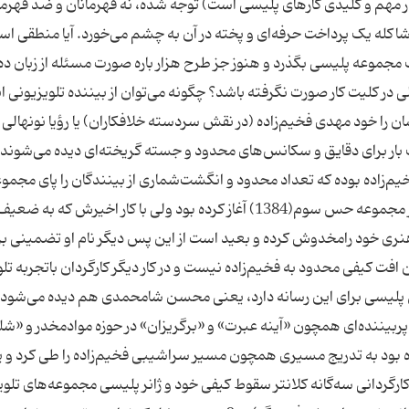
یار مهم و کلیدی کارهای پلیسی است) توجه شده، نه قهرمانان و ضد قهرم
اکله یک پرداخت حرفه‌ای و پخته در آن به چشم می‌خورد. آیا منطقی اس
 26 قسمتی آن هم یک مجموعه پلیسی بگذرد و هنوز جز طرح هزار باره صورت مسئله از زبان ده
در کلیت کار صورت نگرفته باشد؟ چگونه می‌توان از بیننده تلویزیونی ان
ن را خود مهدی فخیم‌زاده (در نقش سردسته خلافکاران) یا‌ رؤیا نونهالی 
ار برای دقایق و سکانس‌های محدود و جسته گریخته‌ای دیده می‌شوند، 
فخیم‌زاده بوده که تعداد محدود و انگشت‌شماری از بینندگان را پای مجمو
ساختمان 85 نشانده است. اگرچه او پسرفت خود را از مجموعه حس سوم(1384) آغاز کرده بود ولی با کار اخیرش که
هنری خود رامخدوش کرده و بعید است از این پس دیگر نام او تضمینی بر
افت کیفی محدود به فخیم‌زاده نیست و در کار دیگر کارگردان باتجربه تل
ژه سریال پلیسی برای این رسانه دارد، یعنی محسن شامحمدی هم دیده می‌شود.
 60 و اوایل دهه 70 با سریال‌های پربیننده‌ای همچون «آینه عبرت» و «برگریزان» در حوزه مواد‌مخدر و 
ده بود به تدریج مسیری همچون مسیر سراشیبی فخیم‌زاده را طی کرد و 
موعه متوسط «تصمیم نهایی» (1381)، با کارگردانی سه‌گانه کلانتر سقوط کیفی خود و ژانر پلیسی مجموعه‌های ت