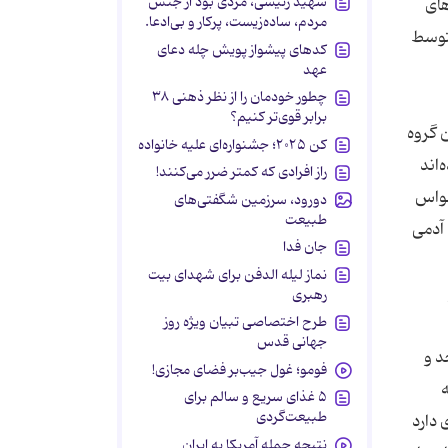
شهید رئیسی، مردی بود از جنس
های
مردم، ساده‌زیست، پرکار و بی‌ادعا.
نی متوسط
کدهای پیشواز پویش چله دعای
عهد
چطور خودمان را از نظر ذهنی ۳۸
برابر قوی‌تر کنیم؟
ن گروه
کن ۲۰۲۵؛ جشنواره‌ای علیه خانواده
‌اند
راز افرادی که کمتر ضرر می‌کنند!
سواس
دورود، سرزمین شگفتی‌های
طبیعت
 آدمی
جان فدا
نماز لیله الدفن برای شهدای بیت
رهبری
طرح اختصاصی تبیان ویژه روز
جهانی قدس
د و
فومو؛ غول جیب‌بر فضای مجازی!
ه
۵ غذای سریع و سالم برای
طبیعت‌گردی
 دارد
نتیجه حمله آمریکا به ایران