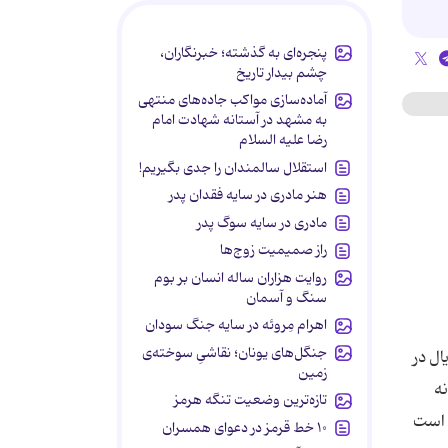
پنجره‌ای به گذشته؛ خبرنگاران،
چشم بیدار تاریخ
آماده‌سازی مواکب جاده‌های منتهی
به مشهد در آستانه شهادت امام
رضا علیه السلام
استقلال سالمندان را جدی بگیریم!
هنر مادری در سایه‌ فقدان پدر
مادری در سایه سوگ پدر
راز صمیمیت زوج‌ها
روایت هزاران ساله انسان بر بوم
سنگ و آسمان
اهرام مِروئه در سایه جنگ سودان
جنگل‌های یونان؛ نقاشیِ سوخته‌ی
ل در
زمین
انه
تازه‌ترین وضعیت تنگه هرمز
ن است
۱۰ خط قرمز در دعوای همسران