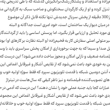
فخیم‌زاده و استعداد و پشتکار رشک‌برانگیزش گذشته که با طی تدریجی پله‌
قوط از اوج خواب و بیدار تا جایگاه نازل ساختمان 85 تنزل کرده و او از یک کارگردان سختکوش و صاحب سبک به کارگردا
تبدیل شده که پس از گذشت 8قسمت یعنی متجاوز از 300 دقیقه از پخش سریال جدیدش تنها نکته قابل ذکر آن موضوع
ر میان دیوار یک ساختمان است، خود امری است جداگانه و البته
مورد تحلیل و ارزیابی قرار بگیرد، اما پرسش اساسی را باید از گردانندگا
متولی اصلی سفارش کار به فخیم‌زاده (و البته نظارت بر کارهای او) بوده
 صدا و سیما که به جهت برخورداری از امکان پخش سراسری باید با و
یلمنامه ضعیف و نازلی امکان و مجوز ساخت داده می‌شود؟ این درست که
این به خودی خود باعث نمی‌شود که از نقایص آشکار و غیرقابل اغماض این
به آنتن دومین شبکه با قدمت تلویزیون سپرد که فقط سوژه اولیه خوب و
وه‌های تصویب‌کننده فیلمنامه و نیز ناظر کیفی که سال‌هاست در تیتراژ
بارات کجا باید جنبه عملی خود را نشان دهند؟ این درست که آدمی در ح
خودی خود باعث نمی‌شود که از نقایص آشکار و غیرقابل اغماض این مجموع
ومین شبکه با قدمت تلویزیون سپرد که فقط سوژه اولیه خوب و خلاقانه‌ای