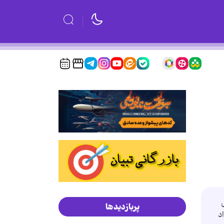
پربازدیدها
اد