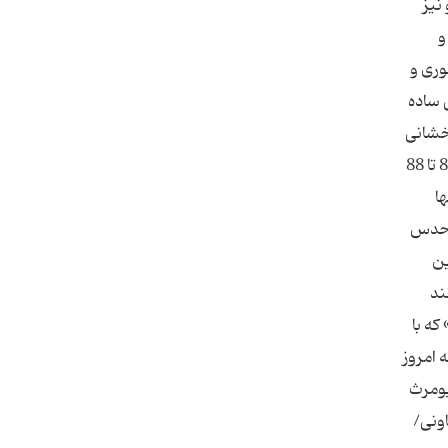
هایی و نیز
و
وری و
ی ساده
رخشانی
همچون مجموعه‌های فرار از زندان یا بیست و چهار که بحث و دغدغه داغ روز است. شامحمدی در قالب سه‌گانه خود که از سال82 تا 88
ا
ل حدس
ین
ند
 که با
‌هایی که امروز
آمدند تا تنها 2سریال سرنخ( کیومرث
عاونی/