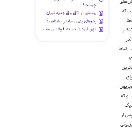
ان‌های
چیست؟
ت که
رونمایی از اتاق برق جدید تبیان
‌ها
زهرهای پنهان خانه را بشناسید!
قهرمان‌های خسته یا والدین مفید!
تظار
(در
ارتباط
عه
 به ضعیف‌ترین
ای
ویزیون
 او که
«شلیک
پس از
لویزیونی