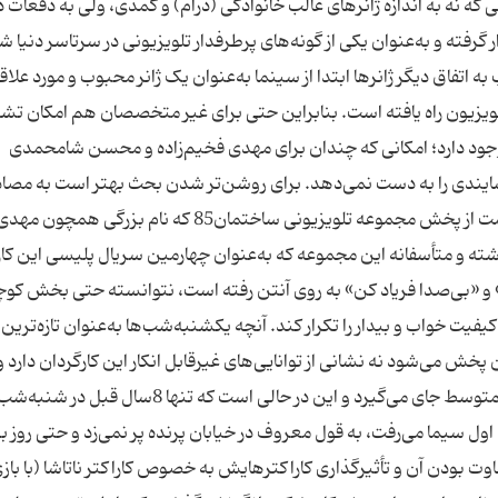
 یکی از ژانر‌هایی که نه به اندازه ژانرهای غالب خانوادگی (درام) و کمدی، ولی به دفعات د
فته و به‌عنوان یکی از گونه‌های پرطرفدار تلویزیونی در سرتاسر دنیا ش
اتفاق دیگر ژانرها ابتدا از سینما به‌عنوان یک ژانر محبوب و مورد علاق
ویزیون راه یافته است. بنابراین حتی برای غیر متخصصان هم امکان 
وجود دارد؛ امکانی که چندان برای مهدی فخیم‌زاده و محسن شامحمدی
وشایندی را به دست نمی‌دهد. برای روشن‌تر شدن بحث بهتر است به مصا
عینی اشاره کنیم. تا زمان نگارش این یادداشت 9 قسمت از پخش مجموعه تلویزیونی ساختمان85 که نام بزرگی همچون مه
ذشته و متأسفانه این مجموعه که به‌عنوان چهارمین سریال پلیسی این کا
و «بی‌صدا فریاد کن» به روی آنتن رفته است، نتوانسته حتی بخش کوچ
یت خواب و بیدار را تکرار کند. آنچه یکشنبه‌شب‌ها به‌عنوان تازه‌ترین
ش می‌شود نه نشانی از توانایی‌های غیرقابل انکار این کارگردان دارد و
حتی در میان سریال‌های حال حاضر سیما در جایگاهی متوسط جای می‌گیرد و این در حالی است که تنها 8
ل سیما می‌رفت، به قول معروف در خیابان پرنده پر نمی‌زد و حتی روز بع
دن آن و تأثیرگذاری کاراکترهایش به خصوص کاراکتر ناتاشا (با بازی‌ 