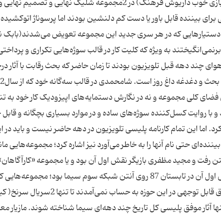
را تکمیل کرد. اگر کاراکترهایی مانند سرگرد کلانی (با بازی خوب داریوش فرهنگ) در 2مجموعه شلیک نهایی و تصمیم ن
رای بیننده قابل باور یا دست کم دلنشین بودند اما پرسوناژ اتو‌کشیده 
و دستیارهایی که در هر سری جدید این مجموعه تعویض می‌شدند(بابک ن
رنمی‌انگیختند به ویژه که کلیت کار در قالب سوژه‌هایی تکراری و پرداخت
وای چند دهه قبل تلویزیون بودند تا زمان حاضر که بحث رقابت با آثار د
ضای کلی مجموعه و نه در نگارش دستمایه‌های اپیزودیک کار خود به تنه
د و با روایت کسل‌کننده سوژه‌های ساده و در موارد بسیاری بچگانه و قاب
. اما این تمام کارنامه پلیسی تلویزیون در دهه حاضر نیست و باید در ا
نده‌ای حتی نام آنها را به خاطر می‌آورد نیز اشاره کرد؛ مجموعه‌هایی مان
در مقدس روی آنتن رفت و مجید مظفری بازیگر نقش اول آن بود و یا مجموعه «کارآگاهان»
کارگردانی حمید لبخنده و بازی مهدی هاشمی در نقش اول آن در تابستان 87 روی آنتن شبکه سوم سیما بود؛ مجموعه
تنها در آرشیو سیما می‌توان نشانی از آنها جست و اتفاق قابل توجهی در این حوزه به حساب نمی‌
به‌عنوان تنها آثار موفق پلیسی کل تاریخ چند دهه‌ای سیما شناخته شوند. مازیار م