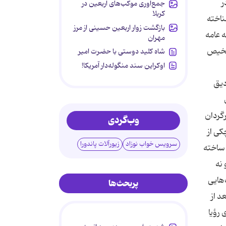
ر
جمع‌آوری موکب‌های اربعین در
کربلا
ناخته
بازگشت زوار اربعین حسینی از مرز
ه عامه
مهران
تشخیص
شاه کلید دوستی با حضرت امیر
اوکراین سند منگوله‌دار آمریکا!
دیق
دی
رگردان
وب‌گردی
کی از
سرویس خواب نوزاد
زیورآلات پاندورا
 ساخته
 نه
سال قبل در شنبه‌شب‌هایی
پربحث‌ها
د از
رؤیا