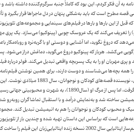
ه به آن فکر کردم، این بود که کاملاً جنبه سرگرم‌کننده داشته باشد و 
 قصه مطرح است که باید به‌شکلی پنهان در دل ماجراها قرار بگیرد و تأث
قبل از این بارها و بارها در فیلم‌های سینمایی و مجموعه‌های تلویزیون
و) را تعریف می‌کند که یک عروسک چوبی (پینوکیو) می‌سازد. یک پری مه
هد که دروغ نگوید، اما آشنایی و دوستی او با گربه‌نره و روباه‌مکار باع
غ‌گویی می‌کشد. هربار که پینوکیو دروغ می‌گوید، دماغش دراز می‌شود. پس
 و پری مهربان او را به یک پسربچه واقعی تبدیل می‌کند. فولر درباره فیلم
 همه بچه‌ها می‌شناسند و دوست دارند، برای همین نوشتن فیلم‌نامه 
مشکل است. قصه این عروسک چوبی را کارلو کولودی، نویسنده قصه‌های کودکان و نوجوانان، سال 83
در زمان حیات این نویسنده ایتالیایی مورد توجه قرار نگرفت، اما پس از مرگ او (سال1890)، به شهرت و محبوبیتی جهانی 
یمیشن ساخته شد و به‌نمایش درآمد و با استقبال تماشاگران رو‌به‌رو شد
یک و محبوب کودکان و نوجوانان را هم به انیمیشن تبدیل کند. مجموع
ه‌هایی است که براساس این داستان تهیه شده و چندین بار از تلویزیون 
هم پخش شده است. البته روبرتو بنینی، بازیگر و فیلم‌ساز ایتالیایی سال 2002 نسخه زنده ایتالیایی‌زبان این فیلم را ساخت 