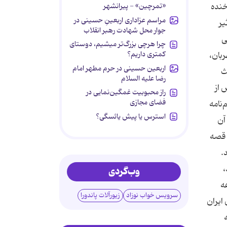
«تمرچین» - پیرانشهر
خنده
مراسم عزاداری اربعینِ حسینی در
یر
جوار محل شهادت رهبر انقلاب
ی
چرا هرچی بزرگ‌تر میشیم، دوستای
کمتری داریم؟
ربان،
اربعین حسینی در حرم مطهر امام
ث
رضا علیه السلام
 از
راز محبوبیت غمگین‌نمایی در
فضای مجازی
‌نامه
استرس یا پیش یائسگی؟
آن
18 میلادی نوشت. این قصه
رسید.
،
وب‌گردی
ه
سرویس خواب نوزاد
زیورآلات پاندورا
ایران
که