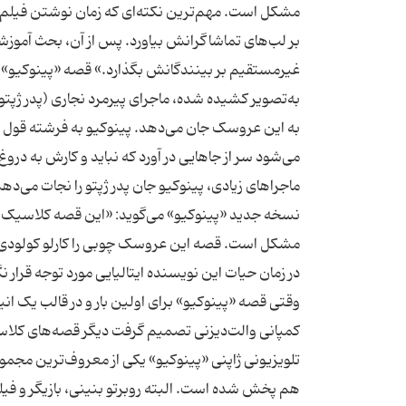
مشکل است. مهم‌ترین نکته‌ای که زمان نوشتن فیلم‌نام
بر لب‌های تماشاگرانش بیاورد. پس از آن، بحث آموزشی
غیرمستقیم بر بینندگانش بگذارد.» قصه «پینوکیو» که 
به‌تصویر کشیده شده، ماجرای پیرمرد نجاری (پدر ژپت
به این عروسک جان می‌دهد. پینوکیو به فرشته قول می‌د
می‌شود سر از جاهایی در آورد که نباید و کارش به درو
ماجراهای زیادی، پینوکیو جان پدر ژپتو را نجات می‌دهد
نسخه جدید «پینوکیو» می‌گوید: «این قصه کلاسیک را
وقتی قصه «پینوکیو» برای اولین بار و در قالب یک ان
کمپانی والت‌دیزنی تصمیم گرفت دیگر قصه‌های کلاس
تلویزیونی ژاپنی «پینوکیو» یکی از معروف‌ترین مجموع