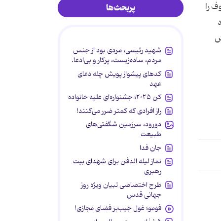
ف را
پربحث‌ها
د
ش
شهید رئیسی، مردی بود از جنس
مردم، ساده‌زیست، پرکار و بی‌ادعا.
کدهای پیشواز پویش چله دعای
عهد
کن ۲۰۲۵؛ جشنواره‌ای علیه خانواده
راز افرادی که کمتر ضرر می‌کنند!
دورود، سرزمین شگفتی‌های
طبیعت
جان فدا
نماز لیله الدفن برای شهدای بیت
رهبری
طرح اختصاصی تبیان ویژه روز
جهانی قدس
فومو؛ غول جیب‌بر فضای مجازی!