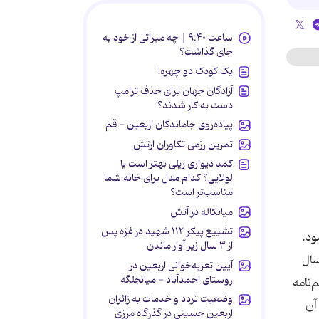
ساعت ۹:۴۰ | چه میراثی از خود به
جای گذاشت؟
یک کودک دو چهره!
آزادگان جهان برای حذف ترامپ
دست به کار شدند؟
پیاده‌روی جاماندگان اربعین - قم
تمرین رزمی تکاوران ارتش
کمد دیواری ریلی بهتر است یا
لولایی؟ کدام مدل برای خانه شما
مناسب‌تر است؟
میانکاله در آتش
تشییع پیکر ۱۱۲ شهید در غزه پس
ود.
از ۳ سال زیر آوار ماندن
سال
آیین تعزیه‌خوانی اربعین در
روستای احمدآباد - میانجلگه
‌نامه
وضعیت تردد و خدمات به زائران
آن
اربعین حسینی در گذرگاه مرزی