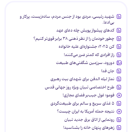
شهید رئیسی، مردی بود از جنس مردم، ساده‌زیست، پرکار و
بی‌ادعا.
کدهای پیشواز پویش چله دعای عهد
چطور خودمان را از نظر ذهنی ۳۸ برابر قوی‌تر کنیم؟
کن ۲۰۲۵؛ جشنواره‌ای علیه خانواده
راز افرادی که کمتر ضرر می‌کنند!
دورود، سرزمین شگفتی‌های طبیعت
جان فدا
نماز لیله الدفن برای شهدای بیت رهبری
طرح اختصاصی تبیان ویژه روز جهانی قدس
فومو؛ غول جیب‌بر فضای مجازی!
۵ غذای سریع و سالم برای طبیعت‌گردی
نتیجه حمله آمریکا به ایران چیست؟
رونمایی از اتاق برق جدید تبیان
زهرهای پنهان خانه را بشناسید!