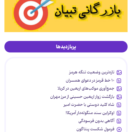
پربازدیدها
تازه‌ترین وضعیت تنگه هرمز
۱۰ خط قرمز در دعوای همسران
جمع‌آوری موکب‌های اربعین در کربلا
بازگشت زوار اربعین حسینی از مرز مهران
شاه کلید دوستی با حضرت امیر
اوکراین سند منگوله‌دار آمریکا!
آگاهی بدون فرسودگی
فرمول شکست پنتاگون