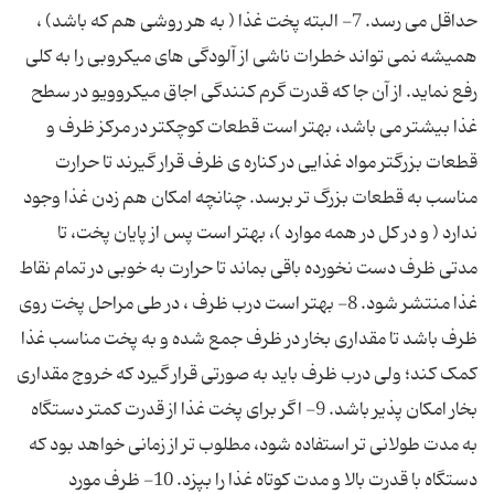
حداقل می رسد. 7- البته پخت غذا ( به هر روشی هم که باشد) ،
همیشه نمی تواند خطرات ناشی از آلودگی های میکروبی را به کلی
رفع نماید. از آن جا که قدرت گرم کنندگی اجاق میکروویو در سطح
غذا بیشتر می باشد، بهتر است قطعات کوچکتر در مرکز ظرف و
قطعات بزرگتر مواد غذایی در کناره ی ظرف قرار گیرند تا حرارت
مناسب به قطعات بزرگ تر برسد. چنانچه امکان هم زدن غذا وجود
ندارد ( و در کل در همه موارد )، بهتر است پس از پایان پخت، تا
مدتی ظرف دست نخورده باقی بماند تا حرارت به خوبی در تمام نقاط
غذا منتشر شود. 8- بهتر است درب ظرف ، در طی مراحل پخت روی
ظرف باشد تا مقداری بخار در ظرف جمع شده و به پخت مناسب غذا
کمک کند؛ ولی درب ظرف باید به صورتی قرار گیرد که خروج مقداری
بخار امکان پذیر باشد. 9- اگر برای پخت غذا از قدرت کمتر دستگاه
به مدت طولانی تر استفاده شود، مطلوب تر از زمانی خواهد بود که
دستگاه با قدرت بالا و مدت کوتاه غذا را بپزد. 10- ظرف مورد