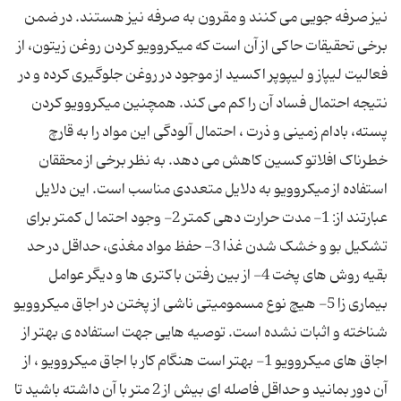
نیز صرفه جویی می کنند و مقرون به صرفه نیز هستند. در ضمن
برخی تحقیقات حاکی از آن است که میکروویو کردن روغن زیتون، از
فعالیت لیپاز و لیپوپر اکسید از موجود در روغن جلوگیری کرده و در
نتیجه احتمال فساد آن را کم می کند. همچنین میکروویو کردن
پسته، بادام زمینی و ذرت ، احتمال آلودگی این مواد را به قارچ
خطرناک افلاتو کسین کاهش می دهد. به نظر برخی از محققان
استفاده از میکروویو به دلایل متعددی مناسب است. این دلایل
عبارتند از: 1- مدت حرارت دهی کمتر 2- وجود احتما ل کمتر برای
تشکیل بو و خشک شدن غذا 3- حفظ مواد مغذی، حداقل در حد
بقیه روش های پخت 4- از بین رفتن باکتری ها و دیگر عوامل
بیماری زا 5- هیچ نوع مسمومیتی ناشی از پختن در اجاق میکروویو
شناخته و اثبات نشده است. توصیه هایی جهت استفاده ی بهتر از
اجاق های میکروویو 1- بهتر است هنگام کار با اجاق میکروویو ، از
آن دور بمانید و حداقل فاصله ای بیش از 2 متر با آن داشته باشید تا