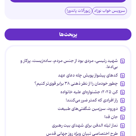
سرویس خواب نوزاد
زیورآلات پاندورا
پربحث‌ها
شهید رئیسی، مردی بود از جنس مردم، ساده‌زیست، پرکار و
بی‌ادعا.
کدهای پیشواز پویش چله دعای عهد
چطور خودمان را از نظر ذهنی ۳۸ برابر قوی‌تر کنیم؟
کن ۲۰۲۵؛ جشنواره‌ای علیه خانواده
راز افرادی که کمتر ضرر می‌کنند!
دورود، سرزمین شگفتی‌های طبیعت
جان فدا
نماز لیله الدفن برای شهدای بیت رهبری
طرح اختصاصی تبیان ویژه روز جهانی قدس